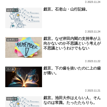
2023.11.24
戯言。石老山・山行記録。
徒然草2.0
2023.11.24
戯言。なぜ岸田内閣の支持率が上
徒然草2.0
向かないのか不思議という考えが
不思議というわけでもない
2023.11.22
戯言。下の歯を抜いたのに上の歯
言の葉
が痛い。
2023.11.21
戯言。池田大作はえらい人、そん
情報処理
なのは常識。たったたらりら。