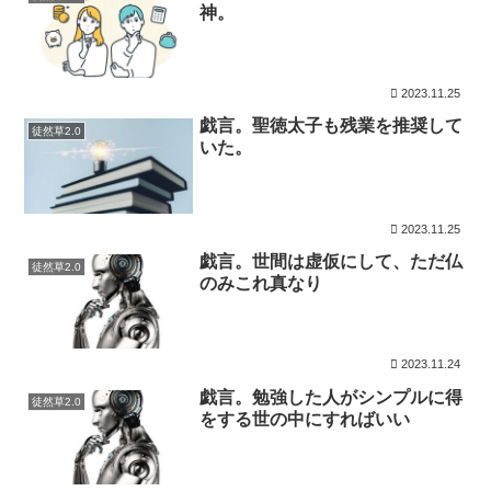
神。
2023.11.25
戯言。聖徳太子も残業を推奨して
徒然草2.0
いた。
2023.11.25
戯言。世間は虚仮にして、ただ仏
徒然草2.0
のみこれ真なり
2023.11.24
戯言。勉強した人がシンプルに得
徒然草2.0
をする世の中にすればいい