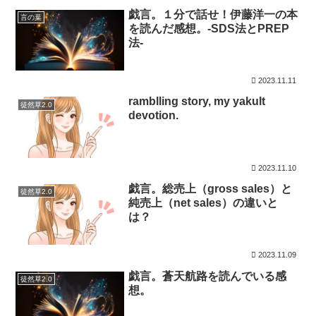
戯言。１分で話せ！伊藤洋一の本
言の葉
を読んだ感想。-SDS法とPREP
法-
2023.11.11
ramblling story, my yakult
徒然草2.0
devotion.
2023.11.10
戯言。総売上（gross sales）と
徒然草2.0
純売上（net sales）の違いと
は？
2023.11.09
戯言。蒼天航路を読んでいる感
徒然草2.0
想。