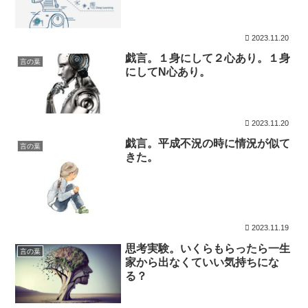
2023.11.20
戯言。１身にして２心あり。１身
言の葉
にしてN心あり。
2023.11.20
戯言。平成不況の時に情況が似て
言の葉
きた。
2023.11.19
思考実験。いくらもらったら一生
言の葉
家から出なくていい気持ちにな
る？