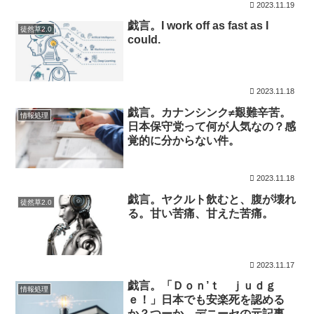
2023.11.19
戯言。I work off as fast as I
徒然草2.0
could.
2023.11.18
戯言。カナンシンク≠艱難辛苦。
情報処理
日本保守党って何が人気なの？感
覚的に分からない件。
2023.11.18
戯言。ヤクルト飲むと、腹が壊れ
徒然草2.0
る。甘い苦痛、甘えた苦痛。
2023.11.17
戯言。「Ｄｏｎ’ｔ ｊｕｄｇ
情報処理
ｅ！」日本でも安楽死を認める
か？つーか、デニーセの元記事が