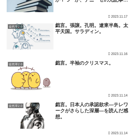
無いんだけど？
2023.11.17
戯言。張譲。孔明。遼東半島。太
徒然草2.0
平天国。サラディン。
2023.11.16
戯言。半袖のクリスマス。
徒然草2.0
2023.11.14
戯言。日本人の承認欲求―テレワ
徒然草2.0
ークがさらした深層―を読んだ感
想。
2023.11.14