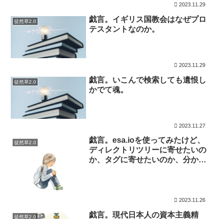
2023.11.29
戯言。イギリス国教会はなぜプロ
徒然草2.0
テスタントなのか。
2023.11.29
戯言。いこんで検索しても遺恨し
徒然草2.0
かでて魂。
2023.11.27
戯言。esa.ioを使ってみたけど、
徒然草2.0
ディレクトリツリーに寄せたいの
か、タグに寄せたいのか、分から
ない。
2023.11.26
戯言。現代日本人の資本主義精
徒然草2.0