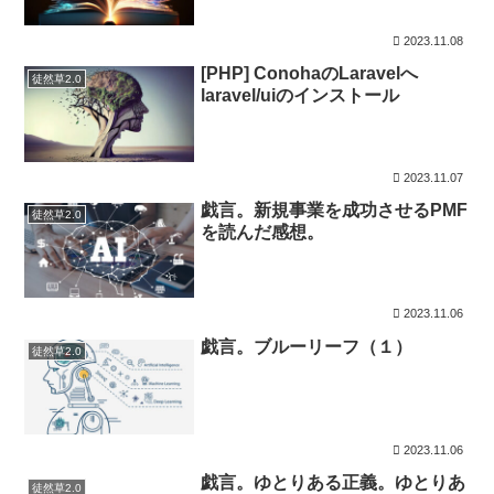
2023.11.08
[PHP] ConohaのLaravelへ
徒然草2.0
laravel/uiのインストール
2023.11.07
戯言。新規事業を成功させるPMF
徒然草2.0
を読んだ感想。
2023.11.06
戯言。ブルーリーフ（１）
徒然草2.0
2023.11.06
戯言。ゆとりある正義。ゆとりあ
徒然草2.0