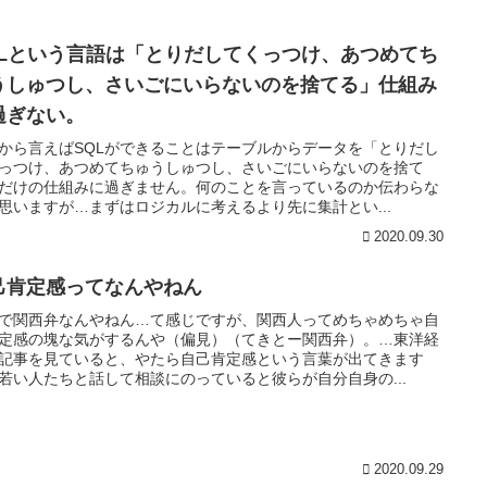
QLという言語は「とりだしてくっつけ、あつめてち
うしゅつし、さいごにいらないのを捨てる」仕組み
過ぎない。
から言えばSQLができることはテーブルからデータを「とりだし
っつけ、あつめてちゅうしゅつし、さいごにいらないのを捨て
だけの仕組みに過ぎません。何のことを言っているのか伝わらな
思いますが…まずはロジカルに考えるより先に集計とい...
2020.09.30
己肯定感ってなんやねん
で関西弁なんやねん…て感じですが、関西人ってめちゃめちゃ自
定感の塊な気がするんや（偏見）（てきとー関西弁）。…東洋経
記事を見ていると、やたら自己肯定感という言葉が出てきます
若い人たちと話して相談にのっていると彼らが自分自身の...
2020.09.29