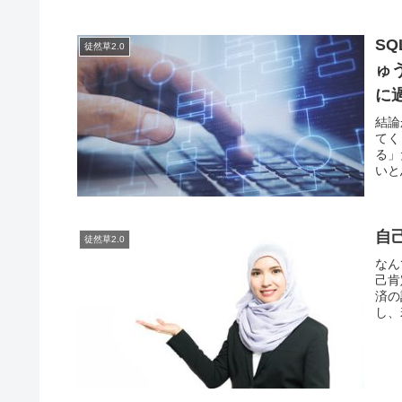
S
徒然草2.0
ゅ
に
結論
てく
る」
いと
自
徒然草2.0
なん
己肯
済の
し、