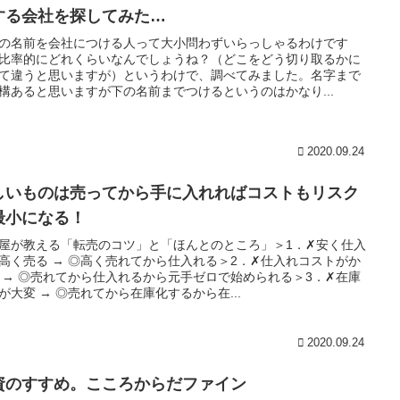
する会社を探してみた…
の名前を会社につける人って大小問わずいらっしゃるわけです
比率的にどれくらいなんでしょうね？（どこをどう切り取るかに
て違うと思いますが）というわけで、調べてみました。名字まで
構あると思いますが下の名前までつけるというのはかなり...
2020.09.24
しいものは売ってから手に入れればコストもリスク
最小になる！
屋が教える「転売のコツ」と「ほんとのところ」＞1．✗安く仕入
高く売る → ◎高く売れてから仕入れる＞2．✗仕入れコストがか
 → ◎売れてから仕入れるから元手ゼロで始められる＞3．✗在庫
が大変 → ◎売れてから在庫化するから在...
2020.09.24
資のすすめ。こころからだファイン