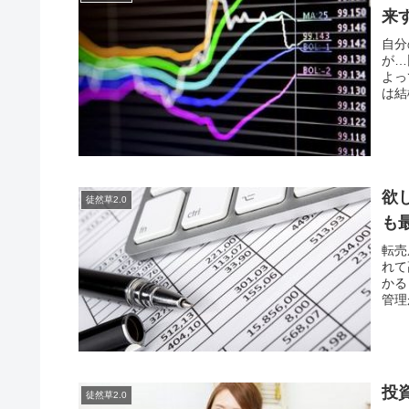
来
自分
が…
よっ
は結
欲
徒然草2.0
も
転売
れて
かる
管理
投
徒然草2.0