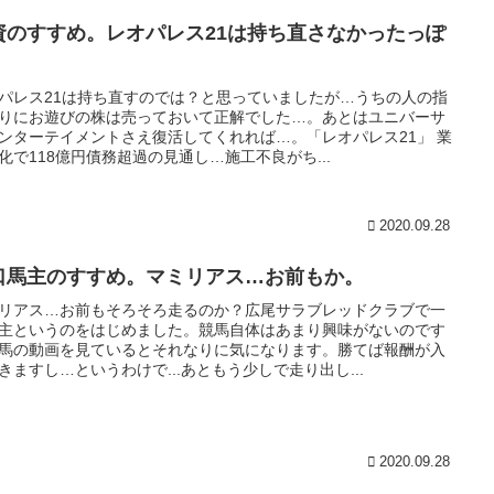
資のすすめ。レオパレス21は持ち直さなかったっぽ
。
パレス21は持ち直すのでは？と思っていましたが…うちの人の指
りにお遊びの株は売っておいて正解でした…。あとはユニバーサ
ンターテイメントさえ復活してくれれば…。「レオパレス21」 業
化で118億円債務超過の見通し…施工不良がち...
2020.09.28
口馬主のすすめ。マミリアス…お前もか。
リアス…お前もそろそろ走るのか？広尾サラブレッドクラブで一
主というのをはじめました。競馬自体はあまり興味がないのです
馬の動画を見ているとそれなりに気になります。勝てば報酬が入
きますし…というわけで...あともう少しで走り出し...
2020.09.28