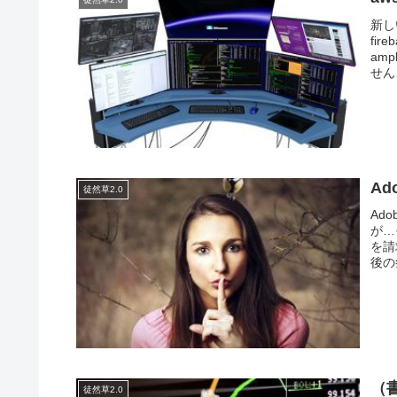
新し
fi
am
せん…
A
徒然草2.0
Ad
が…
を請
後の
（
徒然草2.0