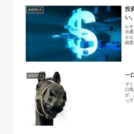
投
徒然草2.0
い
レオ
示通
ルエ
績悪
一
徒然草2.0
マミ
口馬
が、
って