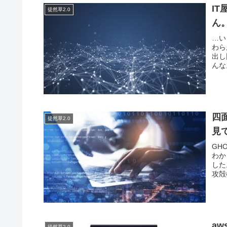
I
徒然草2.0
ん
…い
わら
出し
んな
四面
徒然草2.0
見
GH
わか
した
攻殻
aw
徒然草2.0