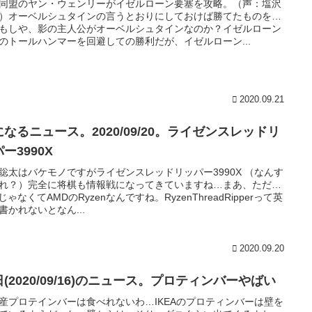
同盟のヤン・ウェンリーがイゼルローン要塞を攻略。（声：塩沢
）オーベルシュタインの言うとおりにしておけば勝てたものを…
もしや、影の主人公がオーベルシュタインなのか？イゼルローン
のトールハンマーを回避しての勝利だが、イゼルローン...
2020.09.21
になるニュース。2020/09/20。ライゼンスレッドリ
ー3990X
聡太はバケモノですがライゼンスレッドリッパー3990X （なんす
れ？）完全に将棋も情報戦になってきていますね…まあ、ただ…
elじゃなくてAMDのRyzenなんですね。RyzenThreadRipperって英
書かれないとなん...
2020.09.20
(2020/09/16)のニュース。プロティンバーやばい
産プロテインバーは食べれないわ…IKEAのプロティンバーは壁を