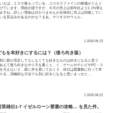
いえば…１００株もっている…ココカラファインの株価がぐんぐ
びています。理由が謎ですが…８月の売上は前年比より1.1%増え
ますね…詳しい理由は分かりませんが全体的に売上は回復してい
いる見込みがあるのかな？まあ、マツキヨやウェル...
2020.09.23
どもを本好きにするには？（後ろ向き版）
別に親が否定してもしなくても好きなものは好きになると思う
あえて後ろ向きなやり方を書くと…１．ゲームやテレビやPC・ス
を与えない２．家に本を置いておく３．休日は図書館に行って本
りる…消極的な方法でも別に好きになると思いまっせと...
2020.09.22
河英雄伝1-7 イゼルローン要塞の攻略… を見た件。