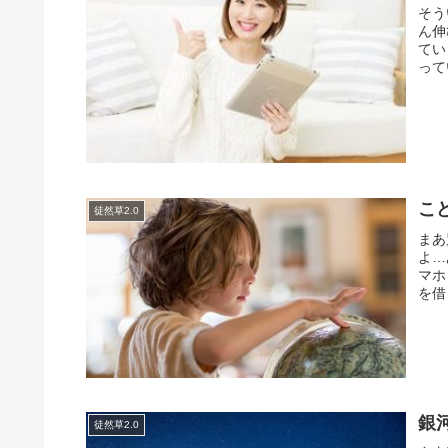
そう
ん伸
てい
って
こ
徒然草2.0
まあ
よ…
マホ
を借
銀
徒然草2.0