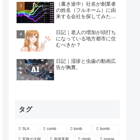
（書き途中）社名が創業者
の姓名（フルネーム）に由
来する会社を探してみた…
日記｜老人の増加が頭打ち
になっている地方都市に住
むべきか？
日記｜湿疹と虫歯の動画広
告が胸糞。
タグ
SLA
comb
tomb
bomb
安政の大獄
井伊直弼
climb
praise