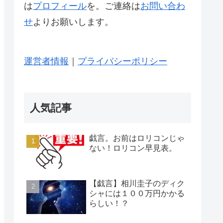
は
プロフィール
を。ご連絡は
お問い合わ
せ
よりお願いします。
運営者情報
｜
プライバシーポリシー
人気記事
戯言。お前はロリコンじゃ
ない！ロリコン早見表。
【戯言】相川圭子のディク
シャには１００万円かかる
らしい！？