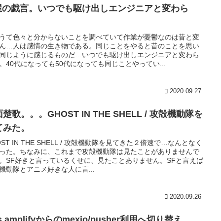
T屋の戯言。いつでも駆け出しエンジニアと変わら
。
うて色々と分からないことを調べていて作業が憂鬱なのは昔と変
ん…人は感情の生き物である。同じことをやると昔のことを思い
同じように感じるものだ…いつでも駆け出しエンジニアと変わら
。40代になっても50代になっても同じことやってい...
2020.09.27
楚歌。。。GHOST IN THE SHELL / 攻殻機動隊を
てみた。
OST IN THE SHELL / 攻殻機動隊を見てきた２倍速で…なんとなく
った。ちなみに、これまで攻殻機動隊は見たことがありませんで
。SF好きと言っているくせに、見たことありません。SFと言えば
機動隊とアニメ好きな人に言...
2020.09.26
s amplifyからのmexio/pusher利用へ切り替え