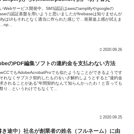
いWebサービス開発中。SMS認証はawsのamplifyやgoogleの
rebaseの認証基盤を用いようと思いましたがfirebaseは知りませんが
plifyはUIもそれとなく適当に作られた感じで…発展途上感が拭えま
np...
2020.09.26
dobeのPDF編集ソフトの違約金を支払わない方法
obeCCでもAdobeAcrobatProでも似たようなことができるようです
それなくサブスク契約したものをいざ解約しようとすると"違約金
求されることがある"年間契約なんて知らんかったわ！と言っても
祭り…というわけでもなくて...
2020.09.25
書き途中）社名が創業者の姓名（フルネーム）に由