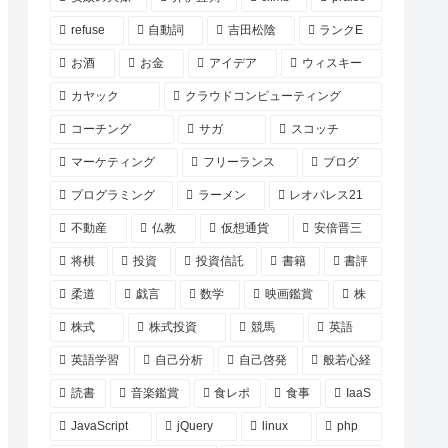
refuse
自動詞
吉田松陰
ランクE
お酒
お金
アイデア
ウィスキー
カヤック
クラウドコンピューティング
コーチング
サガ
スコッチ
マーケティング
フリーランス
ブログ
プログラミング
ラーメン
レオパレス21
不動産
仏教
仮想通貨
安倍晋三
将棋
投資
投資信託
書籍
書評
柔道
戯言
数学
映画鑑賞
株
株式
株式投資
競馬
英語
英語学習
自己分析
自己啓発
般若心経
読書
音楽鑑賞
食レポ
食事
IaaS
JavaScript
jQuery
linux
php