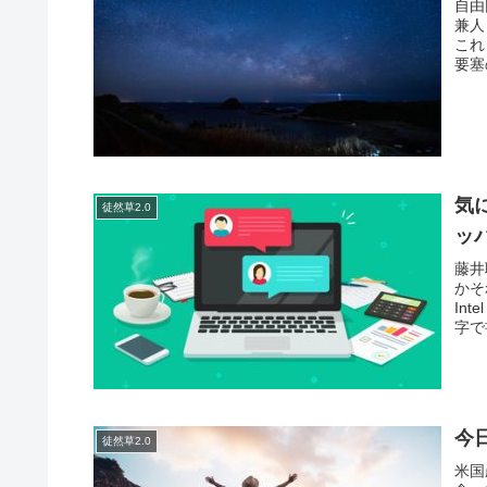
自由
兼人
これ
要塞
気
徒然草2.0
ッパ
藤井
かそ
Int
字で
今日
徒然草2.0
米国