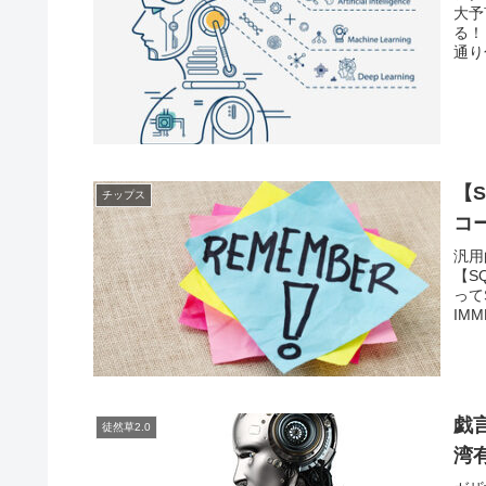
大予
る！
通り
【S
チップス
コ
汎用
【S
って
IMM
戯
徒然草2.0
湾