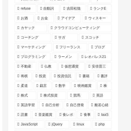
refuse
自動詞
吉田松陰
ランクE
お酒
お金
アイデア
ウィスキー
カヤック
クラウドコンピューティング
コーチング
サガ
スコッチ
マーケティング
フリーランス
ブログ
プログラミング
ラーメン
レオパレス21
不動産
仏教
仮想通貨
安倍晋三
将棋
投資
投資信託
書籍
書評
柔道
戯言
数学
映画鑑賞
株
株式
株式投資
競馬
英語
英語学習
自己分析
自己啓発
般若心経
読書
音楽鑑賞
食レポ
食事
IaaS
JavaScript
jQuery
linux
php