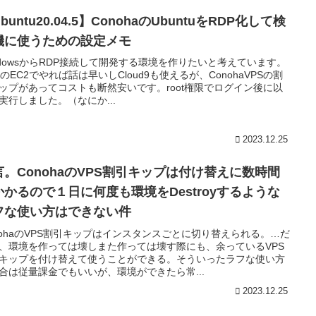
buntu20.04.5】ConohaのUbuntuをRDP化して検
機に使うための設定メモ
ndowsからRDP接続して開発する環境を作りたいと考えています。
SのEC2でやれば話は早いしCloud9も使えるが、ConohaVPSの割
ップがあってコストも断然安いです。root権限でログイン後に以
実行しました。（なにか...
2023.12.25
言。ConohaのVPS割引キップは付け替えに数時間
かかるので１日に何度も環境をDestroyするような
フな使い方はできない件
nohaのVPS割引キップはインスタンスごとに切り替えられる。…だ
、環境を作っては壊しまた作っては壊す際にも、余っているVPS
キップを付け替えて使うことができる。そういったラフな使い方
合は従量課金でもいいが、環境ができたら常...
2023.12.25