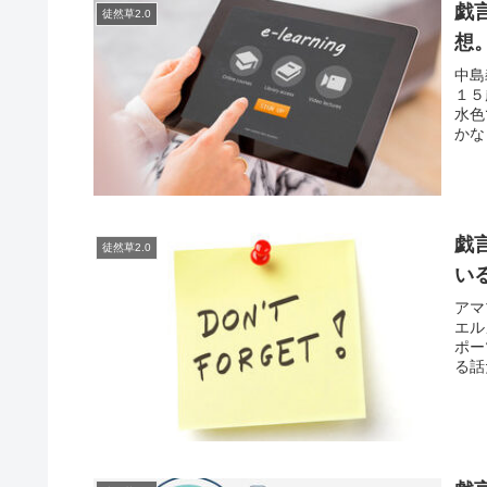
戯
徒然草2.0
想
中島
１５
水色
かな
戯
徒然草2.0
い
アマ
エル
ポー
る話