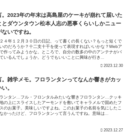
言。2023年の年末は高島屋のケーキが崩れて届いた
ととダウンタウン松本人志の悪事くらいしかニュー
がないですね。
２４年１２月３０日の日記、って書くの長くない？もっと短くで
いのだろうか？十二支十干を使って表現すればいいかな？Webア
で作ってみようかな。ところで、自分の数多の中のアンテナがバ
ているんでしょうか。どうでもいいことに興味が行き...
2023.12.30
言。雑学メモ。フロランタンってなんか響きがカッ
いい。
ランタン…フル・フロンタルみたいな響きフロランタン…クッキ
地の上にスライスしたアーモンドを敷いてキャラメルで固めたフ
スのお菓子。美味しいですよね。このお菓子の名前を気にしたこ
なかったけど、フロランタンって言うんですね。意味は...
2023.12.27