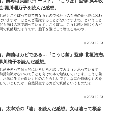
言。酵母は英語でイースト。『こうぼ』監修-浜本牧
,絵-堀川理万子を読んだ感想。
じ菌とこうぼって似て異なるもので私たちの普段の食べ物に関わ
はいますが、ほとんど意識することがないですよね。ということ
ども向けの本で調べています。こうぼは、こうじ菌と同じくカビ
間で真菌類だそうです。胞子を飛ばして増えるものや、...
2023.12.23
言。麹菌はカビである…『こうじ菌』監修-北垣浩志,
-早川純子を読んだ感想。
じ菌を使って個人的にいろいろと試してみようと思っています
前提知識がないので子ども向けの本で勉強しています。こうじ菌
、お米に生えた白いカビのことらしいです。なにか特殊なものを
していましたが、自然発生するカビで真菌というものだそ...
2023.12.23
言。太宰治の『嘘』を読んだ感想。女は嘘って概念