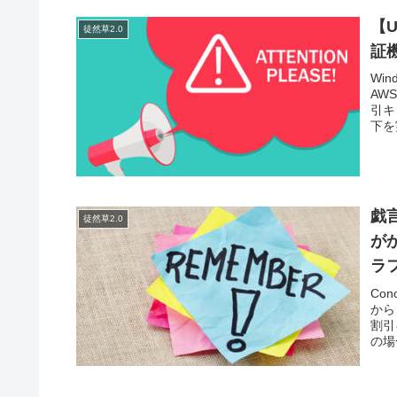
【U
徒然草2.0
証
Wi
AW
引キ
下を
戯
徒然草2.0
が
ラ
Co
から
割引
の場