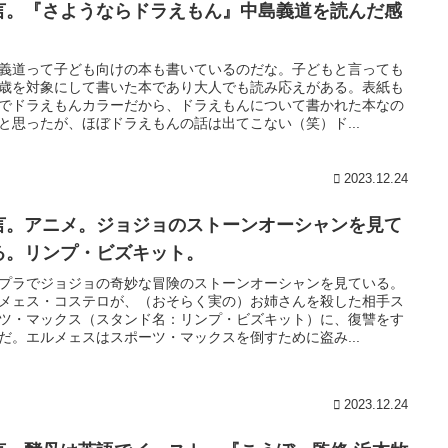
言。『さようならドラえもん』中島義道を読んだ感
。
義道って子ども向けの本も書いているのだな。子どもと言っても
歳を対象にして書いた本であり大人でも読み応えがある。表紙も
でドラえもんカラーだから、ドラえもんについて書かれた本なの
と思ったが、ほぼドラえもんの話は出てこない（笑）ド...
2023.12.24
言。アニメ。ジョジョのストーンオーシャンを見て
る。リンプ・ビズキット。
プラでジョジョの奇妙な冒険のストーンオーシャンを見ている。
メェス・コステロが、（おそらく実の）お姉さんを殺した相手ス
ツ・マックス（スタンド名：リンプ・ビズキット）に、復讐をす
だ。エルメェスはスポーツ・マックスを倒すために盗み...
2023.12.24