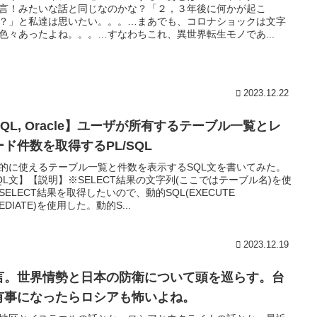
言！みたいな話と同じなのかな？「２，３年後に何かが起こ
？」と私達は思いたい。。。…まあでも、コロナショックは文字
色々あったよね。。。…すなわちこれ、異世界転生モノであ...
2023.12.22
QL, Oracle】ユーザが所有するテーブル一覧とレ
ード件数を取得するPL/SQL
的に使えるテーブル一覧と件数を表示するSQL文を書いてみた。
QL文】【説明】※SELECT結果の文字列(ここではテーブル名)を使
SELECT結果を取得したいので、動的SQL(EXECUTE
EDIATE)を使用した。動的S...
2023.12.19
言。世界情勢と日本の防衛について頭を巡らす。台
有事になったらロシアも怖いよね。