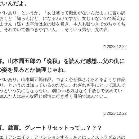
ないんだよ。
バレあり…というか、「女は嘘って概念がないんだよ」に言い訳
おくと「知らんけど」になるわけですが。女じゃないので断定は
ません（逃）太宰治は女の嘘を暴き、本人も嘘つきでめちゃくち
、それでいて傷つきやすい人。…そういう男が、女の言...
2023.12.22
書。山本周五郎の『晩秋』を読んだ感想…父の仇に
の姿を見るとか無理じゃね。
バレあり。山本周五郎作品。つよく心が揺さぶられるような作品
り、というのは知っているのだが…。わざわざ手にとって読んで
うという気にもならない。別にdisる気はなく手放しで褒めてい
読んだ人はみんな同じ感情に行き着く目的で読んでい...
2023.12.22
言。戯言。グレートリセットって…？？？
エリアンエイジ！アセンションする！あとは…ノストラダムスの