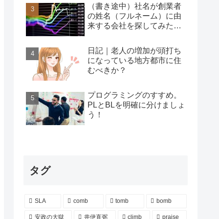
（書き途中）社名が創業者
の姓名（フルネーム）に由
来する会社を探してみた…
日記｜老人の増加が頭打ち
になっている地方都市に住
むべきか？
プログラミングのすすめ。
PLとBLを明確に分けましょ
う！
タグ
SLA
comb
tomb
bomb
安政の大獄
井伊直弼
climb
praise