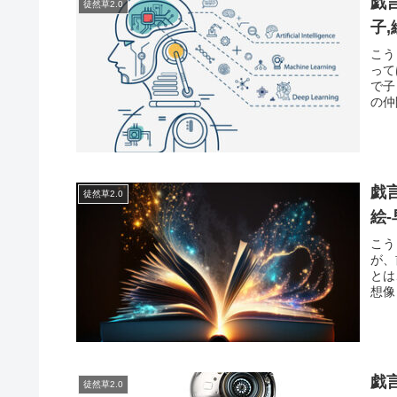
戯
徒然草2.0
子
こう
って
で子
の仲
戯
徒然草2.0
絵
こう
が、
とは
想像
戯
徒然草2.0