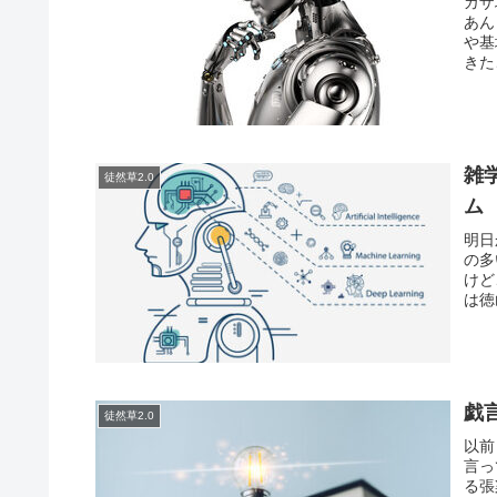
ガザ
あん
や基
きた
雑
徒然草2.0
ム
明日
の多
けど
は徳
戯
徒然草2.0
以前
言っ
る張