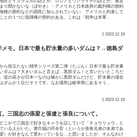
地区とイスラエルの話とか、ロシアとウクライナの話とか、最近
まり聞かないな（ぼやき）・アメリカと日本政府の裁判権の密約
地権の密約などの国民に知らされていない、アメリカと約束して
ことの１つに指揮権の密約がある。これは「戦争は米軍...
2023.12.19
学メモ。日本で最も貯水量の多いダムは？→徳島ダ
から役立たない雑学シリーズ第二弾（たぶん）日本で最も貯水量
いダムは？大きいダムと言えば…黒部ダム！と言いたいところだ
、堤の高さが日本一なのは確かに黒部ダムだけど、貯水量の場合
山ダムが１位だそうです。なお場所は岐阜県にあるそう...
2023.12.18
言。三国志の張梁と張遼と張良について。
どこかで三国志で好きなキャラを話していて「チョウリョウ」と
ている人がいた。黄巾賊の司令官（というか張角兄弟の末弟であ
梁）が好きなんて変わっているな…と思いましたが、そんなわけ