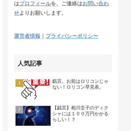
は
プロフィール
を。ご連絡は
お問い合わ
せ
よりお願いします。
運営者情報
｜
プライバシーポリシー
人気記事
戯言。お前はロリコンじゃ
ない！ロリコン早見表。
【戯言】相川圭子のディク
シャには１００万円かかる
らしい！？