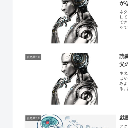
が
ネタ
して
でき
ゃで
読
徒然草2.0
父
ネタ
ばか
みよ
る。
戯
徒然草2.0
アク