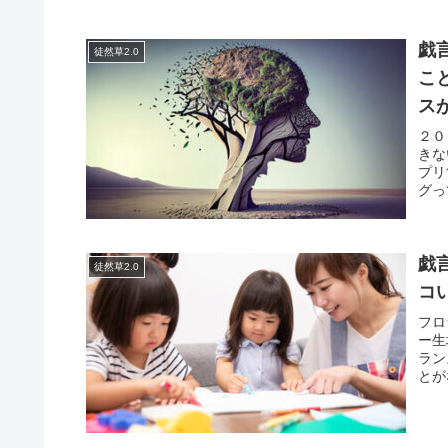
戯
徒然草2.0
こ
ス
２０
きな
プリ
グっ
戯
徒然草2.0
コ
フロ
ー生
ラン
とが