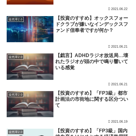
2021.06.22
【投資のすすめ】オックスフォー
徒然草2.0
ドクラブが嫌いなインデックスフ
ァンド信奉者ですが何か？
2021.06.21
【戯言】ADHDラジオ放送局…壊
徒然草2.0
れたラジオが頭の中で鳴り響いて
いる感覚
2021.06.21
【投資のすすめ】「FP3級」都市
徒然草2.0
計画法の市街地に関する区分つい
て
2021.06.19
【投資のすすめ】「FP3級」国内
徒然草2.0