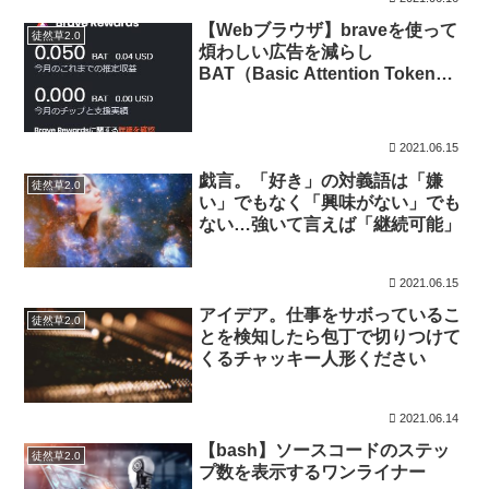
【Webブラウザ】braveを使って
徒然草2.0
煩わしい広告を減らし
BAT（Basic Attention Token）
を貯めよう！
2021.06.15
戯言。「好き」の対義語は「嫌
徒然草2.0
い」でもなく「興味がない」でも
ない…強いて言えば「継続可能」
2021.06.15
アイデア。仕事をサボっているこ
徒然草2.0
とを検知したら包丁で切りつけて
くるチャッキー人形ください
2021.06.14
【bash】ソースコードのステッ
徒然草2.0
プ数を表示するワンライナー