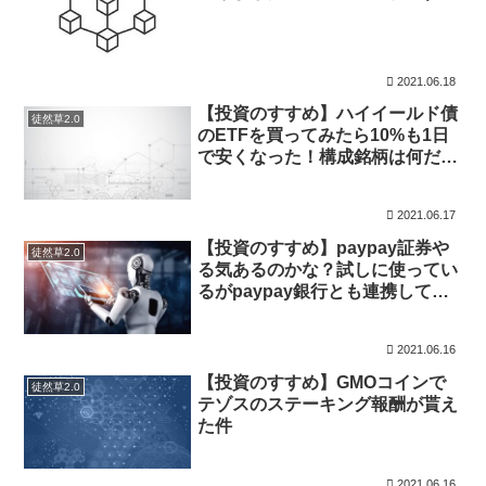
ォントを使う利点を知りました…
他
2021.06.18
【投資のすすめ】ハイイールド債
徒然草2.0
のETFを買ってみたら10%も1日
で安くなった！構成銘柄は何だろ
う？ザックりと調べてみた
2021.06.17
【投資のすすめ】paypay証券や
徒然草2.0
る気あるのかな？試しに使ってい
るがpaypay銀行とも連携してい
ない(汗)
2021.06.16
【投資のすすめ】GMOコインで
徒然草2.0
テゾスのステーキング報酬が貰え
た件
2021.06.16