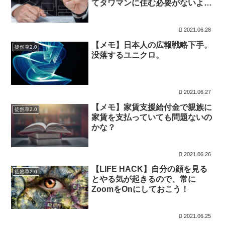
てタワマンに住む必要がないよ
な。
2021.06.28
【メモ】日本人の広報戦略下手。
徒然草2.0
没落するユニクロ。
2021.06.27
【メモ】家賃支援給付金で親族に
徒然草2.0
家賃を支払っていても問題ないの
かな？
2021.06.26
【LIFE HACK】自分の顔を見る
徒然草2.0
とやる気が起きるので、常に
ZoomをOnにしておこう！
2021.06.25