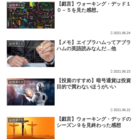
【戯言】ウォーキング・デッド１
徒然草2.0
０－５を見た感想。
2021.06.24
【メモ】エイブラハムってアブラ
徒然草2.0
ハムの英語読みなんだ…他
2021.06.23
【投資のすすめ】暗号通貨は投資
徒然草2.0
目的で買わないほうがいい
2021.06.22
【戯言】ウォーキング・デッドの
徒然草2.0
シーズン９を見終わった感想