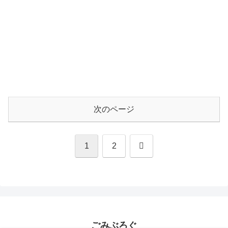
次のページ
次
1
2
へ
ごみぶろぐ