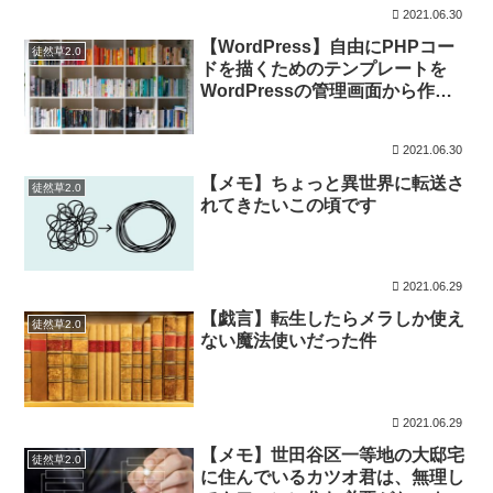
2021.06.30
【WordPress】自由にPHPコー
徒然草2.0
ドを描くためのテンプレートを
WordPressの管理画面から作成
してみる
2021.06.30
【メモ】ちょっと異世界に転送さ
徒然草2.0
れてきたいこの頃です
2021.06.29
【戯言】転生したらメラしか使え
徒然草2.0
ない魔法使いだった件
2021.06.29
【メモ】世田谷区一等地の大邸宅
徒然草2.0
に住んでいるカツオ君は、無理し