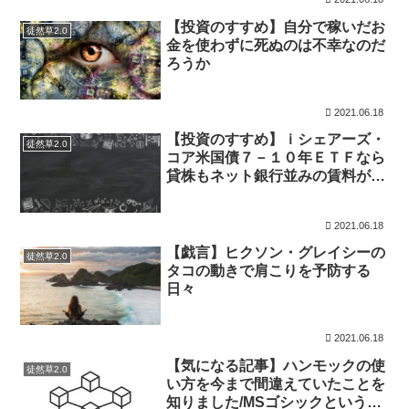
【投資のすすめ】自分で稼いだお
徒然草2.0
金を使わずに死ぬのは不幸なのだ
ろうか
2021.06.18
【投資のすすめ】ｉシェアーズ・
徒然草2.0
コア米国債７－１０年ＥＴＦなら
貸株もネット銀行並みの賃料が貰
えてお得かもしれない
2021.06.18
【戯言】ヒクソン・グレイシーの
徒然草2.0
タコの動きで肩こりを予防する
日々
2021.06.18
【気になる記事】ハンモックの使
徒然草2.0
い方を今まで間違えていたことを
知りました/MSゴシックというフ