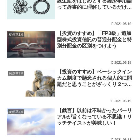
総生産をはじめとする経済学用語
って辞書的に理解しているだけだ
と役にたたないよな
2021.06.19
【投資のすすめ】「FP3級」追加
徒然草2.0
型株式投資信託の普通分配金と特
別分配金の区別をつけよう
2021.06.19
【投資のすすめ】ベーシックイン
徒然草2.0
カム制度で懸念される個人的に問
題だと思うことがざっくり２つ思
い浮かぶ
2021.06.19
【戯言】以前は不味かったバーリ
徒然草2.0
アルが旨くなっている不思議！リ
ッチテイストが美味しい！
2021.06.18