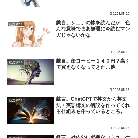
2023.05.20
戯言。シュナの旅を読んだが…色
徒然草2.0
んな意味でまあ無理に今読むマン
ガじゃないかな。
2023.05.19
戯言。缶コーヒー１４０円？高く
徒然草2.0
て買えなくなってきた…他
2023.05.18
戯言。ChatGPTで英文から英文
徒然草2.0
法・英語構文の解説を作ってくれ
る仕組みを作っているところ。
2023.05.17
戯言。社内外に必要なコミュニケ