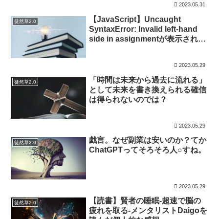
2023.05.31
【JavaScript】Uncaught
徒然草2.0
SyntaxError: Invalid left-hand
side in assignmentが表示される
コード例
2023.05.29
「時間は未来から過去に流れる」
徒然草2.0
として未来を書き換えられる確信
は得られないのでは？
2023.05.29
戯言。なぜ副業は安いのか？てか
徒然草2.0
ChatGPTってそろそろ人○すね。
2023.05.29
【読書】賢者の睡眠-超速で脳の
徒然草2.0
疲れを取る-メンタリストDaigoを