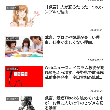
【戯言】人が怒るたった１つのシ
徒然草2.0
ンプルな理由
2023.05.26
戯言。ブログや競馬が楽しい理
徒然草2.0
由、仕事が楽しくない理由。
2023.05.25
Webニュース…イスラム教徒が賽
徒然草2.0
銭箱をぶっ壊す、長野県で散弾銃
乱射事件発生、岸田首相の親戚・
官邸で忘年会！アイスを食う！、
木村花さんの母・挿しの子を批
2023.05.25
判！（他）
戯言。最近Tiktokを眺めています
徒然草2.0
が…お気に入りは牛のヒヅメを切
る動画