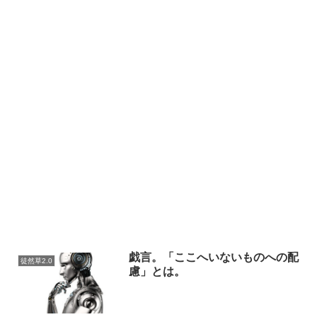
戯言。「ここへいないものへの配
徒然草2.0
慮」とは。