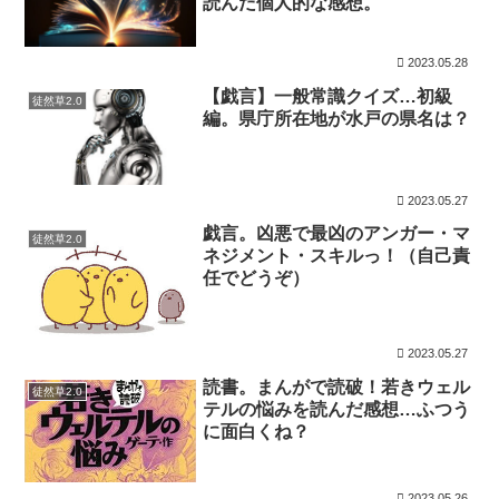
読んだ個人的な感想。
2023.05.28
【戯言】一般常識クイズ…初級
徒然草2.0
編。県庁所在地が水戸の県名は？
2023.05.27
戯言。凶悪で最凶のアンガー・マ
徒然草2.0
ネジメント・スキルっ！（自己責
任でどうぞ）
2023.05.27
読書。まんがで読破！若きウェル
徒然草2.0
テルの悩みを読んだ感想…ふつう
に面白くね？
2023.05.26