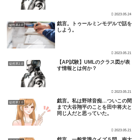
2023.05.24
戯言。トゥールミンモデルで話を
徒然草2.0
しよう。
2023.05.21
【AP試験】UMLのクラス図が表
徒然草2.0
す情報とは何か？
2023.05.21
戯言。私は野球音痴…ついこの間
徒然草2.0
まで大谷翔平のことを田中将大と
同じ人だと思っていた。
2023.05.21
戯言。一般常識クイズ５問…南太