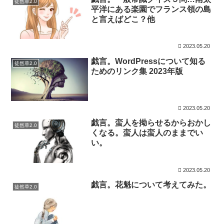
徒然草2.0
平洋にある楽園でフランス領の島
と言えばどこ？他
2023.05.20
戯言。WordPressについて知る
徒然草2.0
ためのリンク集 2023年版
2023.05.20
戯言。蛮人を拗らせるからおかし
徒然草2.0
くなる。蛮人は蛮人のままでい
い。
2023.05.20
戯言。花魁について考えてみた。
徒然草2.0