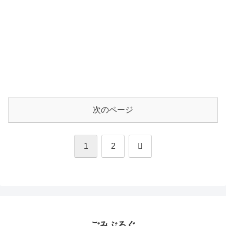
次のページ
次
1
2
へ
ごみぶろぐ