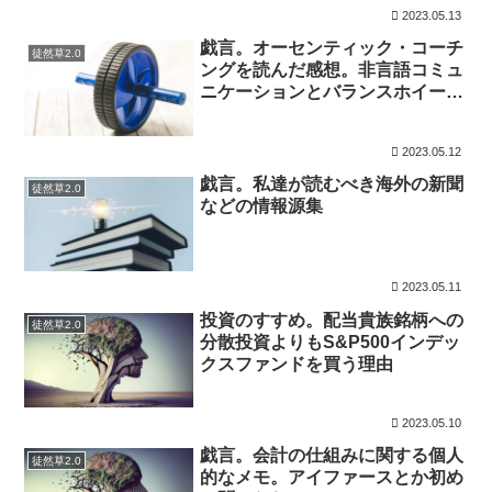
2023.05.13
戯言。オーセンティック・コーチ
徒然草2.0
ングを読んだ感想。非言語コミュ
ニケーションとバランスホイール
の学びを得た。
2023.05.12
戯言。私達が読むべき海外の新聞
徒然草2.0
などの情報源集
2023.05.11
投資のすすめ。配当貴族銘柄への
徒然草2.0
分散投資よりもS&P500インデッ
クスファンドを買う理由
2023.05.10
戯言。会計の仕組みに関する個人
徒然草2.0
的なメモ。アイファースとか初め