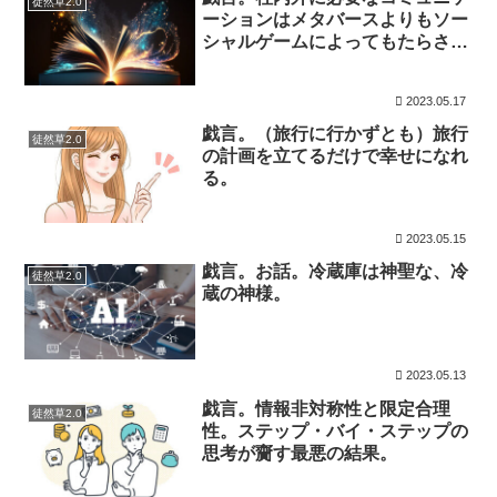
徒然草2.0
ーションはメタバースよりもソー
シャルゲームによってもたらされ
るのでは
2023.05.17
戯言。（旅行に行かずとも）旅行
徒然草2.0
の計画を立てるだけで幸せになれ
る。
2023.05.15
戯言。お話。冷蔵庫は神聖な、冷
徒然草2.0
蔵の神様。
2023.05.13
戯言。情報非対称性と限定合理
徒然草2.0
性。ステップ・バイ・ステップの
思考が齎す最悪の結果。