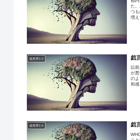
都内
た。
つも
増え
戯
徒然草2.0
以前
が悪
のよ
和感
戯
徒然草2.0
WH
こと