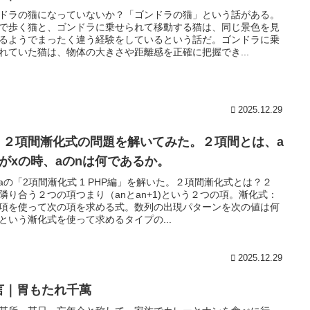
ドラの猫になっていないか？「ゴンドラの猫」という話がある。
で歩く猫と、ゴンドラに乗せられて移動する猫は、同じ景色を見
るようでまったく違う経験をしているという話だ。ゴンドラに乗
れていた猫は、物体の大きさや距離感を正確に把握でき...
2025.12.29
T｜２項間漸化式の問題を解いてみた。２項間とは、a
1がxの時、aのnは何であるか。
izaの「2項間漸化式 1 PHP編」を解いた。２項間漸化式とは？２
隣り合う２つの項つまり（anとan+1)という２つの項。漸化式：
項を使って次の項を求める式。数列の出現パターンを次の値は何
という漸化式を使って求めるタイプの...
2025.12.29
言｜胃もたれ千萬