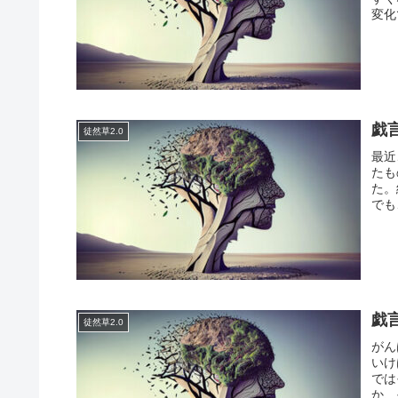
変化
戯
徒然草2.0
最近
たも
た。
でも
戯
徒然草2.0
がん
いけ
では
か、