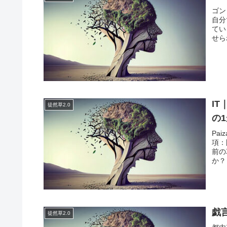
ゴン
自分
てい
せら
I
徒然草2.0
の
Pa
項：
前の
か？
戯
徒然草2.0