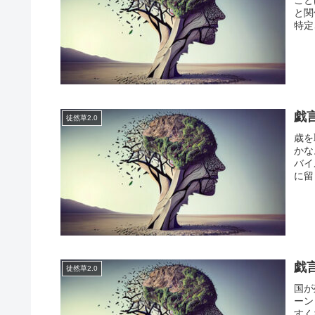
と関
特定
戯
徒然草2.0
歳を
かな
バイ
に留
戯
徒然草2.0
国が
ーン
すく