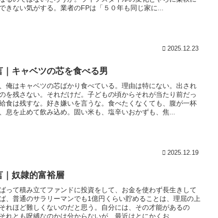
できない気がする。業者のFPは「５０年も同じ家に...
2025.12.23
言｜キャベツの芯を食べる男
、俺はキャベツの芯ばかり食べている。理由は特にない。出され
のを残さない。それだけだ。子どもの頃からそれが当たり前だっ
給食は残すな。好き嫌いを言うな。食べたくなくても、腹が一杯
、息を止めて飲み込め。固い米も、塩辛いおかずも、焦...
2025.12.19
言｜奴隷的富裕層
ばって積み立てファンドに投資をして、お金を使わず長生きして
ば、普通のサラリーマンでも1億円くらい貯めることは、理屈の上
それほど難しくないのだと思う。自分には、その才能があるの
それとも呪縛なのかは分からないが、最近はとにかくお...