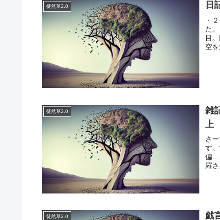
日
徒然草2.0
・２
た。
目。
空を
雑
徒然草2.0
上
さー
す。
偏…
羅さ
戯
徒然草2.0