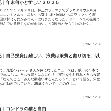
記｜年末何かと忙しい２０２５
０２５年１２月２９日。押上のソラマチでプラネタリウムを見
コニカミノルタ「星結いの森-沖縄・国頭村の星空-」という演
国頭村（くにがみそん）に行きたくなった。ドローンでの空撮で
飛んでいる感じなのが面白い。４D映画とかもこれの上位...
2025.12.30
記｜自己投資は難しい、浪費は浪費と割り切る、以
て、最近のgomiryoさんが気になったニュースは、以下の３本で
でゅふふふ。自己投資とはなにか？⇒実利を生む行為・自己投資
「なんでここ、みんな勘違いするんだろう？」という話を、宋世
んが動画でしていた。25歳くらいで、この点に...
2025.12.30
言｜ゴンドラの猫と自由