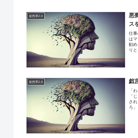
悪
徒然草2.0
ス
仕事
はマ
勧め
りと
戯
徒然草2.0
「わ
「じ
され
ろ」