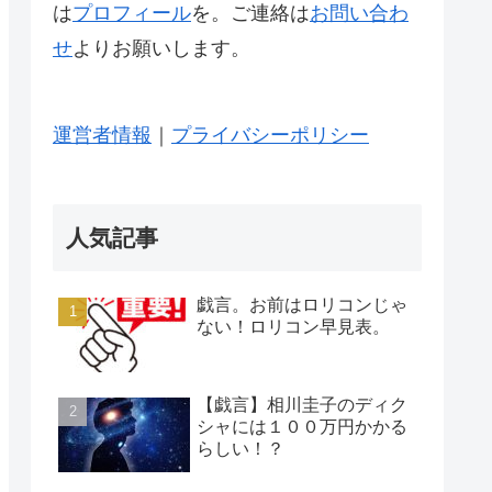
は
プロフィール
を。ご連絡は
お問い合わ
せ
よりお願いします。
運営者情報
｜
プライバシーポリシー
人気記事
戯言。お前はロリコンじゃ
ない！ロリコン早見表。
【戯言】相川圭子のディク
シャには１００万円かかる
らしい！？