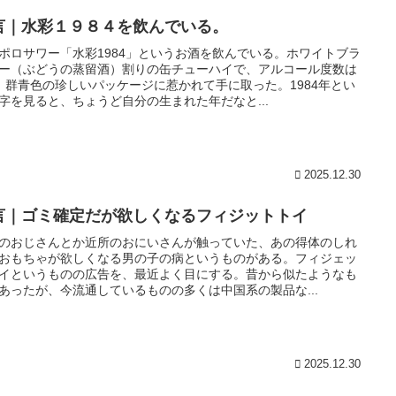
言｜水彩１９８４を飲んでいる。
ポロサワー「水彩1984」というお酒を飲んでいる。ホワイトブラ
ー（ぶどうの蒸留酒）割りの缶チューハイで、アルコール度数は
。群青色の珍しいパッケージに惹かれて手に取った。1984年とい
字を見ると、ちょうど自分の生まれた年だなと...
2025.12.30
言｜ゴミ確定だが欲しくなるフィジットトイ
のおじさんとか近所のおにいさんが触っていた、あの得体のしれ
おもちゃが欲しくなる男の子の病というものがある。フィジェッ
イというものの広告を、最近よく目にする。昔から似たようなも
あったが、今流通しているものの多くは中国系の製品な...
2025.12.30