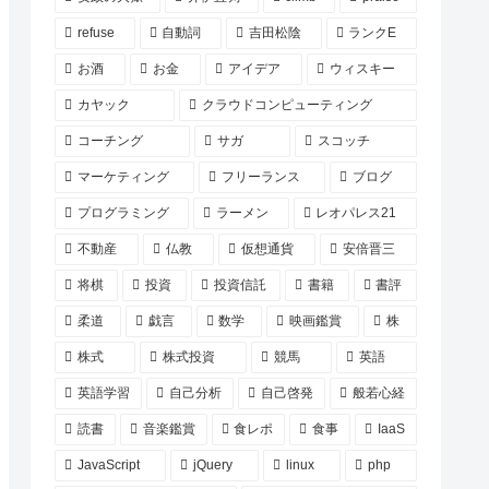
refuse
自動詞
吉田松陰
ランクE
お酒
お金
アイデア
ウィスキー
カヤック
クラウドコンピューティング
コーチング
サガ
スコッチ
マーケティング
フリーランス
ブログ
プログラミング
ラーメン
レオパレス21
不動産
仏教
仮想通貨
安倍晋三
将棋
投資
投資信託
書籍
書評
柔道
戯言
数学
映画鑑賞
株
株式
株式投資
競馬
英語
英語学習
自己分析
自己啓発
般若心経
読書
音楽鑑賞
食レポ
食事
IaaS
JavaScript
jQuery
linux
php