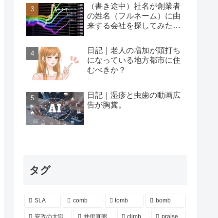
（書き途中）社名が創業者
の姓名（フルネーム）に由
来する会社を探してみた…
日記｜老人の増加が頭打ち
になっている地方都市に住
むべきか？
日記｜湿疹と虫歯の動画広
告が胸糞。
タグ
SLA
comb
tomb
bomb
安政の大獄
井伊直弼
climb
praise