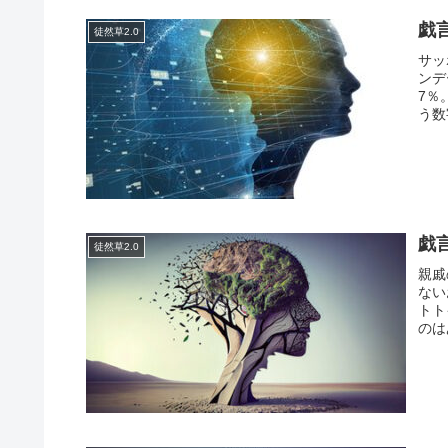
戯
徒然草2.0
サッ
ンデ
7％
う数
戯
徒然草2.0
親戚
ない
トト
のは