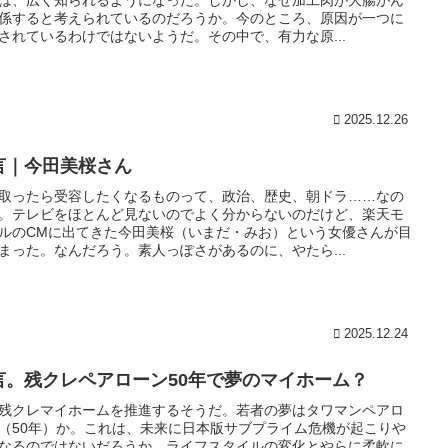
係すると考えられているのだろうか。今のところ、原因が一つに
されているわけではないようだ。その中で、有力な原...
2025.12.26
言｜今田美桜さん
取ったら受容したくなるものって、政治、歴史、朝ドラ……なの
。テレビをほとんど見ないのでよく分からないのだけど、楽天モ
ルのCMに出てきた今田美桜（いまだ・みお）という女優さんが目
まった。なんだろう。素人っぽさがあるのに、やたら...
2025.12.24
言。残クレペアローン50年で夢のマイホーム？
残クレマイホームを推進するそうだ。若者の夢はタワマンペアロ
（50年）か。これは、未来に日本版サブプライム危機が起こりや
なるのではないだろうか。ライフスタイルの変化とやらに柔軟に