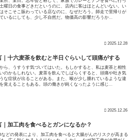
某所、某日。忘年会と称して、家族でカレーとナンを食べに行っ
土曜日の食事どきだというのに、店内に客はほとんどいない。い
はそこそこ賑わっている店なのに、なぜだろう。師走で里帰りが
ているにしても、少し不自然だ。物価高の影響だろうか...
2025.12.28
言｜十六麦茶を飲むと半日ぐらいして頭痛がする
から、うすうす気づいてはいた。もしかすると、私は麦茶と相性
いのかもしれない。麦茶を飲んでしばらくすると、頭痛や吐き気
うな症状が出ることがある。また、喉が少し腫れているような違
を覚えることもある。頭の働きが鈍くなったように感じ...
2025.12.26
言｜加工肉を食べるとガンになるか？
Oなどの発表により、加工肉を食べると大腸がんのリスクが高まる
は、広く知られるようになった。しかし、なぜ加工肉が大腸がん