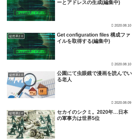
ーとアドレスの生成(編集中)
2020.08.10
Get configuration files 構成ファ
徒然草2.0
イルを取得する(編集中)
2020.08.10
公園にて虫眼鏡で漫画を読んでい
徒然草2.0
る老人
2020.08.09
セカイのシクミ。2020年…日本
徒然草2.0
の軍事力は世界5位