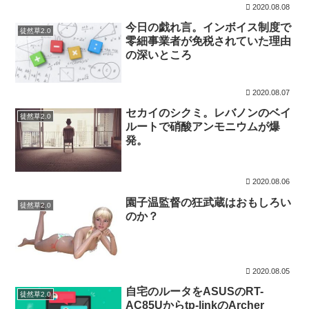
2020.08.08
今日の戯れ言。インボイス制度で
徒然草2.0
零細事業者が免税されていた理由
の深いところ
2020.08.07
セカイのシクミ。レバノンのベイ
徒然草2.0
ルートで硝酸アンモニウムが爆
発。
2020.08.06
園子温監督の狂武蔵はおもしろい
徒然草2.0
のか？
2020.08.05
自宅のルータをASUSのRT-
徒然草2.0
AC85Uからtp-linkのArcher