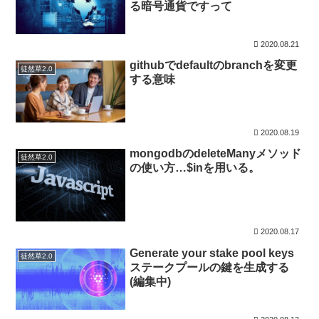
る暗号通貨ですって
2020.08.21
githubでdefaultのbranchを変更
徒然草2.0
する意味
2020.08.19
mongodbのdeleteManyメソッド
徒然草2.0
の使い方…$inを用いる。
2020.08.17
Generate your stake pool keys
徒然草2.0
ステークプールの鍵を生成する
(編集中)