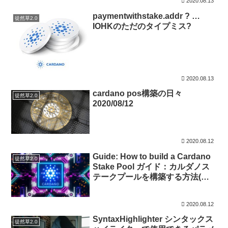
2020.08.13
paymentwithstake.addr ? …
徒然草2.0
IOHKのただのタイプミス?
2020.08.13
cardano pos構築の日々
徒然草2.0
2020/08/12
2020.08.12
Guide: How to build a Cardano
徒然草2.0
Stake Pool ガイド：カルダノス
テークプールを構築する方法(編
集中)
2020.08.12
SyntaxHighlighter シンタックス
徒然草2.0