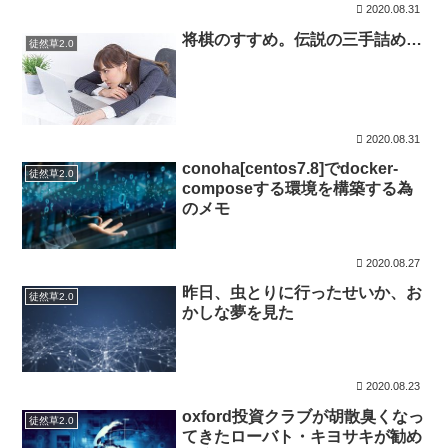
2020.08.31
将棋のすすめ。伝説の三手詰め…
徒然草2.0
2020.08.31
conoha[centos7.8]でdocker-
徒然草2.0
composeする環境を構築する為
のメモ
2020.08.27
昨日、虫とりに行ったせいか、お
徒然草2.0
かしな夢を見た
2020.08.23
oxford投資クラブが胡散臭くなっ
徒然草2.0
てきたローバト・キヨサキが勧め