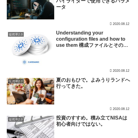
ハイライターで使用できるパラメ
ータ
2020.08.12
Understanding your
徒然草2.0
configuration files and how to
use them 構成ファイルとその使
用方法について(編集中)
2020.08.12
夏のおもひで。よみうりランドへ
徒然草2.0
行ってきた。
2020.08.12
投資のすすめ。積み立てNISAは
徒然草2.0
初心者向けではない。