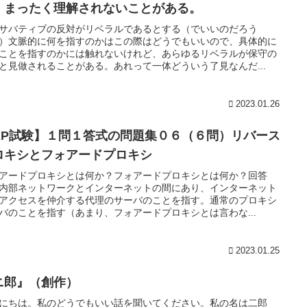
、まったく理解されないことがある。
サバティブの反対がリベラルであるとする（でいいのだろう
）文脈的に何を指すのかはこの際はどうでもいいので、具体的に
ことを指すのかには触れないけれど、あらゆるリベラルが保守の
と見做されることがある。あれって一体どういう了見なんだ...
2023.01.26
AP試験】１問１答式の問題集０６（６問）リバース
ロキシとフォアードプロキシ
アードプロキシとは何か？フォアードプロキシとは何か？回答
内部ネットワークとインターネットの間にあり、インターネット
アクセスを仲介する代理のサーバのことを指す。通常のプロキシ
バのことを指す（あまり、フォアードプロキシとは言わな...
2023.01.25
ニ郎』（創作）
にちは。私のどうでもいい話を聞いてください。私の名は二郎