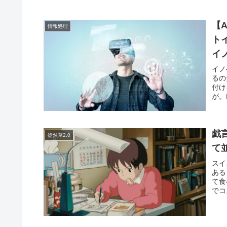
【
情報処理
ト
イ
イノ
るの
付け
が。
戯
徒然草2.0
て
スイ
ある
て食
でコ