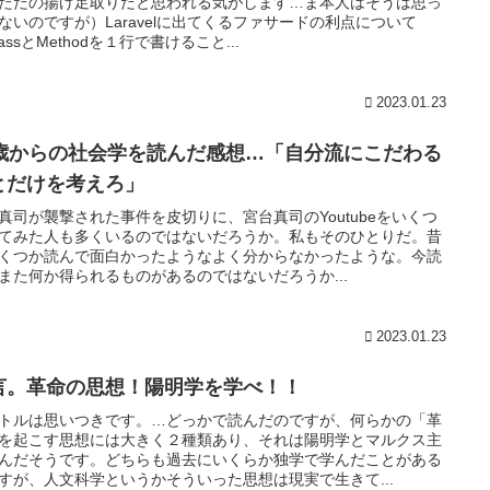
ただの揚げ足取りだと思われる気がします…ま本人はそうは思っ
ないのですが）Laravelに出てくるファサードの利点について
lassとMethodを１行で書けること...
2023.01.23
4歳からの社会学を読んだ感想…「自分流にこだわる
とだけを考えろ」
真司が襲撃された事件を皮切りに、宮台真司のYoutubeをいくつ
てみた人も多くいるのではないだろうか。私もそのひとりだ。昔
くつか読んで面白かったようなよく分からなかったような。今読
また何か得られるものがあるのではないだろうか...
2023.01.23
言。革命の思想！陽明学を学べ！！
トルは思いつきです。…どっかで読んだのですが、何らかの「革
を起こす思想には大きく２種類あり、それは陽明学とマルクス主
んだそうです。どちらも過去にいくらか独学で学んだことがある
すが、人文科学というかそういった思想は現実で生きて...