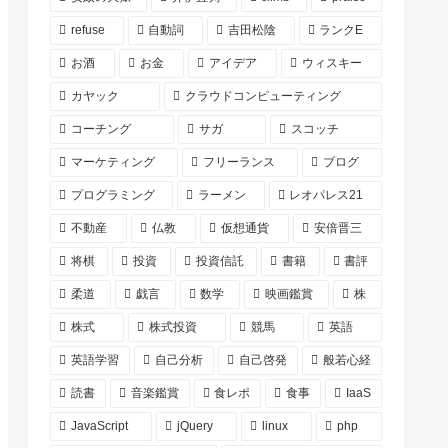
refuse
自動詞
吉田松陰
ランクE
お酒
お金
アイデア
ウィスキー
カヤック
クラウドコンピューティング
コーチング
サガ
スコッチ
マーケティング
フリーランス
ブログ
プログラミング
ラーメン
レオパレス21
不動産
仏教
仮想通貨
安倍晋三
将棋
投資
投資信託
書籍
書評
柔道
戯言
数学
映画鑑賞
株
株式
株式投資
競馬
英語
英語学習
自己分析
自己啓発
般若心経
読書
音楽鑑賞
食レポ
食事
IaaS
JavaScript
jQuery
linux
php