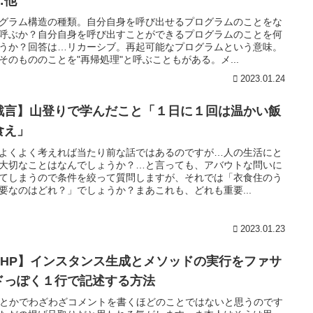
…他
グラム構造の種類。自分自身を呼び出せるプログラムのことをな
呼ぶか？自分自身を呼び出すことができるプログラムのことを何
うか？回答は…リカーシブ。再起可能なプログラムという意味。
そのもののことを"再帰処理"と呼ぶこともがある。メ...
2023.01.24
戯言】山登りで学んだこと「１日に１回は温かい飯
食え」
よくよく考えれば当たり前な話ではあるのですが…人の生活にと
大切なことはなんでしょうか？…と言っても、アバウトな問いに
てしまうので条件を絞って質問しますが、それでは「衣食住のう
要なのはどれ？」でしょうか？まあこれも、どれも重要...
2023.01.23
PHP】インスタンス生成とメソッドの実行をファサ
ドっぽく１行で記述する方法
itaとかでわざわざコメントを書くほどのことではないと思うのです