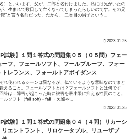
名）といいます。父が、二郎と名付けました。私には兄がいたの
が、生まれて数日して亡くなってしまったらしいのです。その兄
一郎"と言う名前だった。だから、 二番目の男子という...
2023.01.25
AP試験】１問１答式の問題集０５（０５問）フェー
セーフ、フェールソフト、フールプルーフ、フォー
トトレランス、フォールトアボイダンス
ぞれ使われるシーンは異なるが、似ているような意味なのでまと
覚えること。フェールソフトとは？フェールソフトとは何です
回答は…障害が起こった時に被害を最小限に抑える性質のこと。
ルソフト（fail soft)＝fail ・欠陥や...
2023.01.25
AP試験】１問１答式の問題集０４（４問）リカーシ
、リエントラント、リロケータブル、リユーザブ