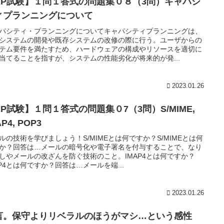
AP試験】１問１答式の問題集０８（3問）キャパシ
ィプランニングについて
パシティ・プランニングについてキャパシティプランニングは、
システムの開発や既存システムの改修の際に行う。ユーザからの
テム要件を満たすため、ハードウェアの構成やリソースを適切に
当てることを指すが、システムの性能劣化が将来的が発...
2023.01.26
AP試験】１問１答式の問題集０7（3問）S/MIME,
AP4, POP3
ルの技術を学びましょう！S/MIMEとは何ですか？S/MIMEとは何
か？回答は…メールの暗号化や電子署名を付与することで、なり
しやメールの改ざんを防ぐ技術のこと。IMAP4とは何ですか？
AP4とは何ですか？回答は…メールを端...
2023.01.26
言。保守よりリベラルのほうがマシ…という感性