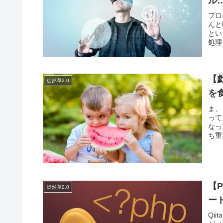
ル
プロ
んと
とい
処理
【
徒然草2.0
を
ま、
って
なっ
ち重
【
徒然草2.0
ー
Qi