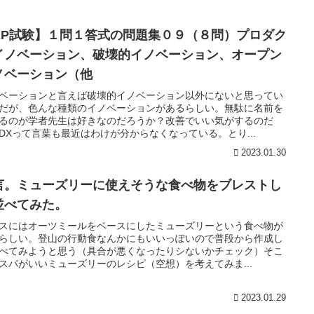
AP試験】１問１答式の問題集０９（８問）プロダク
イノベーション、破壊的イノベーション、オープン
ノベーション（他
ベーションと言えば破壊的イノベーション以外にないと思ってい
だが、色んな種類のイノベーションがあるらしい。無駄に名前を
るのが学者先生は好きなのだろうか？改善でいい気がするのだ
DXって言葉も最近はわけが分からなくなっている。とり...
2023.01.30
言。ミューズリーに使えそうな食べ物をブレストし
並べてみた。
スにはオーツミールをベースにしたミューズリーという食べ物が
らしい。登山の行動食なんかにもいいっぽいので普段から作成し
べてみようと思う（具合が悪くなったりシないかチェック）そこ
スパがいいミューズリーのレシピ（空想）を考えてみま...
2023.01.29