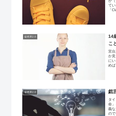
が（
てい
「C
1
徒然草2.0
こ
宮台
か見
にい
めば
戯
徒然草2.0
タイ
命」
義な
ので