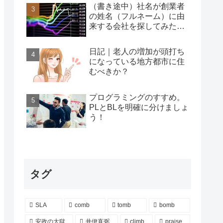
（書き途中）社名が創業者
の姓名（フルネーム）に由
来する会社を探してみた…
日記｜老人の増加が頭打ち
になっている地方都市に住
むべきか？
プログラミングのすすめ。
PLとBLを明確に分けましょ
う！
タグ
SLA
comb
tomb
bomb
安政の大獄
井伊直弼
climb
praise