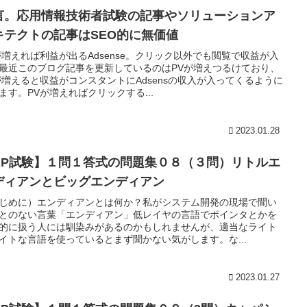
言。応用情報技術者試験の記事やソリューションア
キテクトの記事はSEO的に無価値
が増えれば利益が出るAdsense。クリック以外でも閲覧で収益が入
最近このブログ記事を更新しているのはPVが増えつるけており、
が増えると収益がコンスタントにAdsensの収入が入ってくるように
ます。PVが増えればクリックする...
2023.01.28
AP試験】１問１答式の問題集０８（３問）リトルエ
ディアンとビッグエンディアン
じめに）エンディアンとは何か？私がシステム開発の現場で聞い
とのない言葉「エンディアン」低レイヤの言語でポインタとかを
的に扱う人には馴染みがあるのかもしれませんが、適当なライト
イトな言語を使っているとまず聞かない気がします。な...
2023.01.27