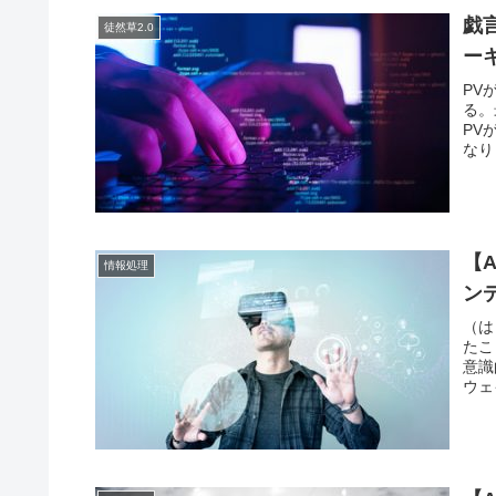
戯
徒然草2.0
ー
PV
る。
PV
なり
【
情報処理
ン
（は
たこ
意識
ウェ