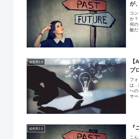
が
コン
か？
何の
敵だ
【
徒然草2.0
プ
フォ
は…
への
サー
『
徒然草2.0
こん