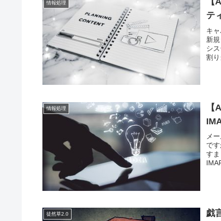
【
情報処理
テ
キャ
新規
シス
割り
【
情報処理
IM
メー
です
すま
IM
戯
徒然草2.0