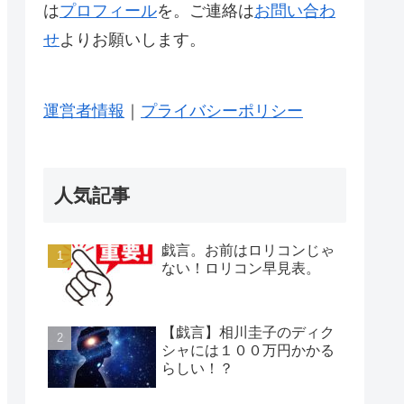
は
プロフィール
を。ご連絡は
お問い合わ
せ
よりお願いします。
運営者情報
｜
プライバシーポリシー
人気記事
戯言。お前はロリコンじゃ
ない！ロリコン早見表。
【戯言】相川圭子のディク
シャには１００万円かかる
らしい！？