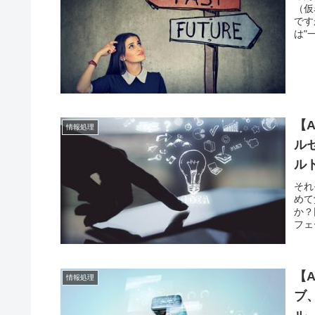
（仮
です
は"
【
情報処理
ル
ル
それ
めて
か？
フェー
【
情報処理
ブ