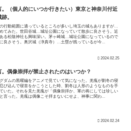
言。（個人的にいつか行きたい）東京と神奈川付近
城跡。
の行動範囲に適っているところが多いし埼玉の城もありますが…
めてみた。世田谷城…城址公園になっていて散歩に良さそう。近
ある松陰神社も興味深い。茅ヶ崎城…城址公園になっているので
に良さそう。奥沢城（浄真寺）…土塁が残っているが今...
2024.02.25
言。偶像崇拝が禁止されたのはいつか？
グダムの黒曜編をアニメで見ていて気になった。羌瘣が劉冬の寝
忍び込んで寝首をかこうとした時、劉冬は人形のようなものを手
ていた。それを見た羌瘣が「偶像崇拝か、軍の将にしては珍しい
と言った。羌瘣は偶像こそ拝まないにせよ、神事に関わ...
2024.02.24