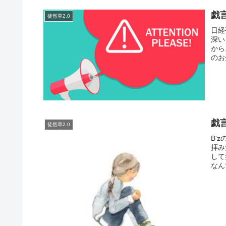
戯
徒然草2.0
日経
深い
から
のお
戯
徒然草2.0
B'
拝み
して
なん