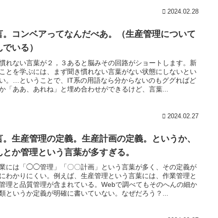
2024.02.28
言。コンベアってなんだべあ。（生産管理について
んでいる）
慣れない言葉が２，３あると脳みその回路がショートします。新
ことを学ぶには、まず聞き慣れない言葉がない状態にしないとい
い。…ということで、IT系の用語なら分からないのもググればど
か「ああ、あれね」と埋め合わせができるけど、言葉...
2024.02.27
言。生産管理の定義。生産計画の定義。というか、
んとか管理という言葉が多すぎる。
業には「◯◯管理」「〇〇計画」という言葉が多く、その定義が
にわかりにくい。例えば、生産管理という言葉には、作業管理と
管理と品質管理が含まれている。Webで調べてもそのへんの細か
類というか定義が明確に書いていない。なぜだろう？...