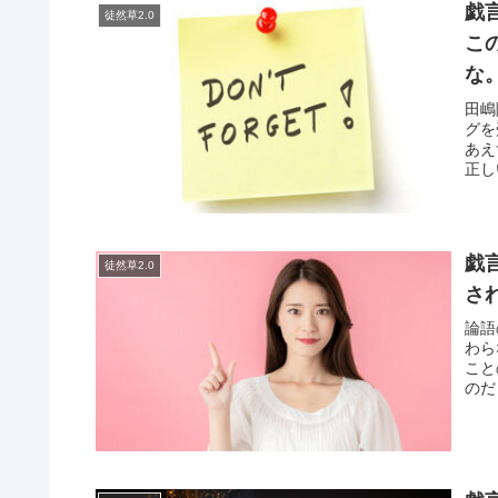
戯
徒然草2.0
こ
な
田嶋
グを
あえ
正し
戯
徒然草2.0
さ
論語
わら
こと
のだ