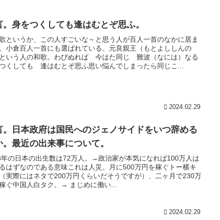
言。身をつくしても逢はむとぞ思ふ。
歌というか、この人すごいな～と思う人が百人一首のなかに居ま
。小倉百人一首にも選ばれている、元良親王（もとよししんの
という人の和歌。わびぬれば 今はた同じ 難波（なには）なる
つくしても 逢はむとぞ思ふ思い悩んでしまったら同じこ...
2024.02.29
言。日本政府は国民へのジェノサイドをいつ辞める
か。最近の出来事について。
23年の日本の出生数は72万人。→政治家が本気になれば100万人は
るはずなのである意味これは人災。月に500万円を稼ぐトー横キ
（実際にはネタで200万円くらいだそうですが）、二ヶ月で230万
稼ぐ中国人白タク。→ まじめに働い...
2024.02.29