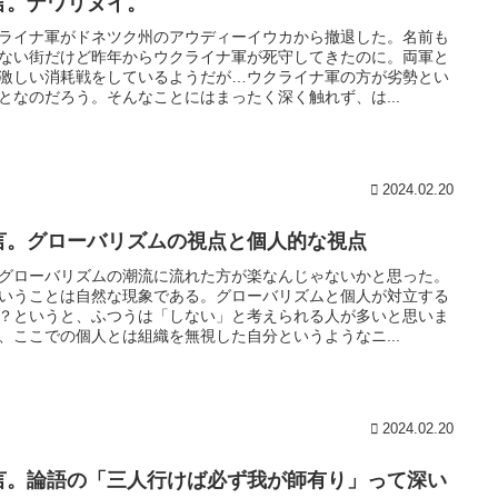
言。ナワリヌイ。
ライナ軍がドネツク州のアウディーイウカから撤退した。名前も
ない街だけど昨年からウクライナ軍が死守してきたのに。両軍と
激しい消耗戦をしているようだが…ウクライナ軍の方が劣勢とい
となのだろう。そんなことにはまったく深く触れず、は...
2024.02.20
言。グローバリズムの視点と個人的な視点
グローバリズムの潮流に流れた方が楽なんじゃないかと思った。
いうことは自然な現象である。グローバリズムと個人が対立する
？というと、ふつうは「しない」と考えられる人が多いと思いま
、ここでの個人とは組織を無視した自分というようなニ...
2024.02.20
言。論語の「三人行けば必ず我が師有り」って深い