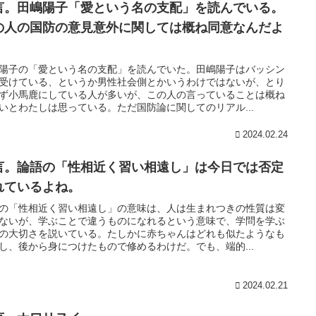
言。田嶋陽子「愛という名の支配」を読んでいる。
の人の国防の意見意外に関しては概ね同意なんだよ
。
陽子の「愛という名の支配」を読んでいた。田嶋陽子はバッシン
受けている、というか男性社会側とかいうわけではないが、とり
ず小馬鹿にしている人が多いが、この人の言っていることは概ね
いとわたしは思っている。ただ国防論に関してのリアル...
2024.02.24
言。論語の「性相近く習い相遠し」は今日では否定
れているよね。
の「性相近く習い相遠し」の意味は、人は生まれつきの性質は変
ないが、学ぶことで違うものになれるという意味で、学問を学ぶ
の大切さを説いている。たしかに赤ちゃんはどれも似たようなも
し、後から身につけたもので修めるわけだ。でも、端的...
2024.02.21