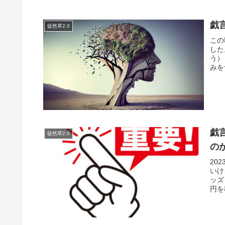
戯
徒然草2.0
この
した
う）
みを
戯
徒然草2.0
の
20
いけ
ッズ
円を