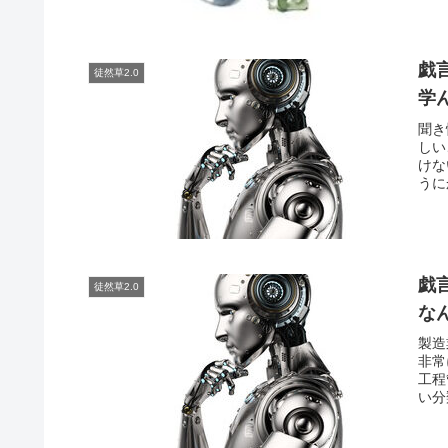
戯
徒然草2.0
学
聞き
しい
けな
うに
戯
徒然草2.0
な
製造
非常
工程
い分