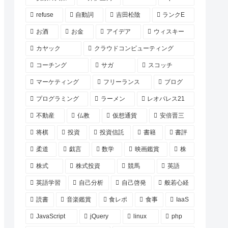
refuse
自動詞
吉田松陰
ランクE
お酒
お金
アイデア
ウィスキー
カヤック
クラウドコンピューティング
コーチング
サガ
スコッチ
マーケティング
フリーランス
ブログ
プログラミング
ラーメン
レオパレス21
不動産
仏教
仮想通貨
安倍晋三
将棋
投資
投資信託
書籍
書評
柔道
戯言
数学
映画鑑賞
株
株式
株式投資
競馬
英語
英語学習
自己分析
自己啓発
般若心経
読書
音楽鑑賞
食レポ
食事
IaaS
JavaScript
jQuery
linux
php