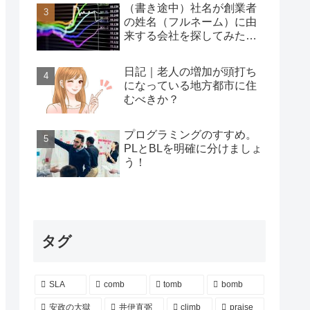
（書き途中）社名が創業者
の姓名（フルネーム）に由
来する会社を探してみた…
日記｜老人の増加が頭打ち
になっている地方都市に住
むべきか？
プログラミングのすすめ。
PLとBLを明確に分けましょ
う！
タグ
SLA
comb
tomb
bomb
安政の大獄
井伊直弼
climb
praise