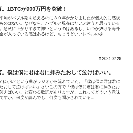
言。1BTCが900万円を突破！
平均がバブル期を超えるのに３０年かかりましたが個人的に感慨
ものはない。なぜなら、バブルと現在はだいぶ違うと思っている
。急激に上がりすぎて怖いというのはあるし、いつか抜ける海外
金が入っている感はあるけど、ちょうどいいレベルの株...
2024.02.28
言。僕は僕に君は君に拝みたおして泣けばいい。
zの"ねがい"という曲がラジオから流れていた。「僕は僕に君は君に
たおして泣けばいい」さいごの方で「僕は僕に君は君に拝みたお
笑えばいい」と変わる歌詞がありますが、これってどういう意味
ですか。何度か読んでも、何度も聞かされている...