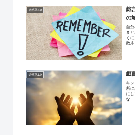
戯
徒然草2.0
の
自分
まと
くに
散歩
戯
徒然草2.0
キン
所に
にし
な」