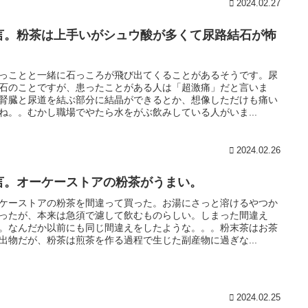
2024.02.27
言。粉茶は上手いがシュウ酸が多くて尿路結石が怖
。
っことと一緒に石っころが飛び出てくることがあるそうです。尿
石のことですが、患ったことがある人は「超激痛」だと言いま
腎臓と尿道を結ぶ部分に結晶ができるとか、想像しただけも痛い
ね。。むかし職場でやたら水をがぶ飲みしている人がいま...
2024.02.26
言。オーケーストアの粉茶がうまい。
ケーストアの粉茶を間違って買った。お湯にさっと溶けるやつか
ったが、本来は急須で濾して飲むものらしい。しまった間違え
。なんだか以前にも同じ間違えをしたような。。。粉末茶はお茶
出物だが、粉茶は煎茶を作る過程で生じた副産物に過ぎな...
2024.02.25