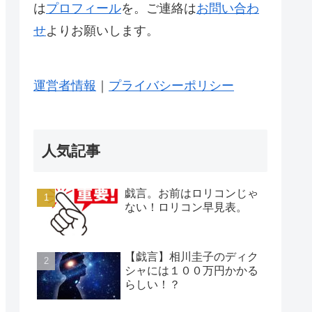
は
プロフィール
を。ご連絡は
お問い合わ
せ
よりお願いします。
運営者情報
｜
プライバシーポリシー
人気記事
戯言。お前はロリコンじゃ
ない！ロリコン早見表。
【戯言】相川圭子のディク
シャには１００万円かかる
らしい！？