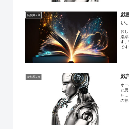
戯
徒然草2.0
い
おし
路結
す。
です
戯
徒然草2.0
オー
と思
た…
の抽