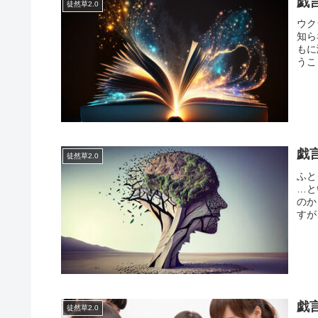
戯
徒然草2.0
ウク
知ら
もに
うこ
戯
徒然草2.0
ふと
…と
のか
すが
戯
徒然草2.0