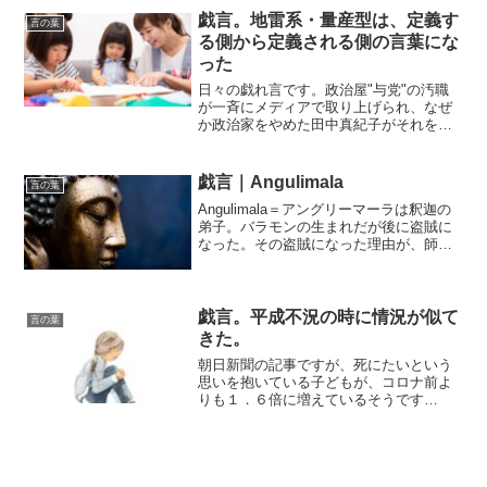
それは徳が高いのかもしれない。でも、
戯言。地雷系・量産型は、定義す
言の葉
いつしか「俺が俺が」はみ...
る側から定義される側の言葉にな
った
日々の戯れ言です。政治屋"与党"の汚職
が一斉にメディアで取り上げられ、なぜ
か政治家をやめた田中真紀子がそれを批
判する。いずれにしても視聴者の対象は
わかりやすく老人。官房長官がパーティ
券で裏金つくりの内容についてはあまり
戯言｜Angulimala
言の葉
興味がない。それよりも...
Angulimala＝アングリーマーラは釈迦の
弟子。バラモンの生まれだが後に盗賊に
なった。その盗賊になった理由が、師匠
の奥さんの誘惑を断ったためその逆恨み
で「乱暴された」と夫（師匠）に訴えた
ため、師匠は奥義を授けるには人殺して
指集めろ！と半...
戯言。平成不況の時に情況が似て
言の葉
きた。
朝日新聞の記事ですが、死にたいという
思いを抱いている子どもが、コロナ前よ
りも１．６倍に増えているそうです
↓「「死にたい」訴える子ども、コロナ禍
前の1.6倍 相談相手少なく」トー横キッ
ズの登場も、もとを正せば貧しい家庭が
増えた結果。日本の経済...