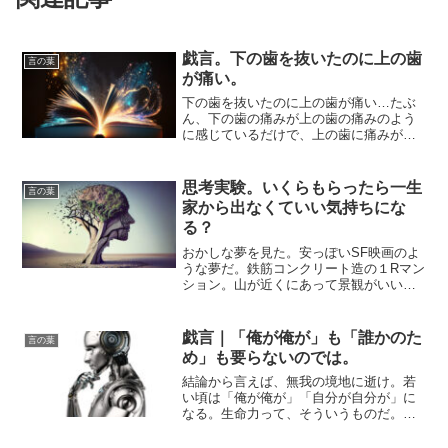
戯言。下の歯を抜いたのに上の歯
言の葉
が痛い。
下の歯を抜いたのに上の歯が痛い…たぶ
ん、下の歯の痛みが上の歯の痛みのよう
に感じているだけで、上の歯に痛みがあ
るわけではないのだろう。上の歯のさき
っぽが痛いように感じるが、そこには神
経が通っていないし、そもそもむき出し
思考実験。いくらもらったら一生
言の葉
の歯そのものが痛いなんて...
家から出なくていい気持ちにな
る？
おかしな夢を見た。安っぽいSF映画のよ
うな夢だ。鉄筋コンクリート造の１Rマン
ション。山が近くにあって景観がいい。
私のイメージでは八王子かよみうりラン
ド付近の山間を想定。その小さな部屋か
ら出ずに暮らしている人がいる。で、そ
戯言｜「俺が俺が」も「誰かのた
言の葉
の生活を見に行った、...
め」も要らないのでは。
結論から言えば、無我の境地に逝け。若
い頃は「俺が俺が」「自分が自分が」に
なる。生命力って、そういうものだ。人
は利己的なもので、それが正常なんだと
思う。他人のために動ける人がいたら、