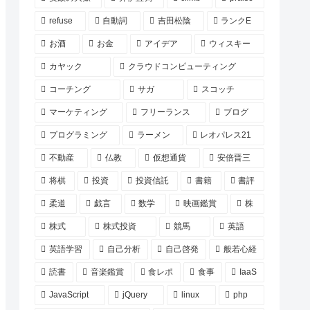
refuse
自動詞
吉田松陰
ランクE
お酒
お金
アイデア
ウィスキー
カヤック
クラウドコンピューティング
コーチング
サガ
スコッチ
マーケティング
フリーランス
ブログ
プログラミング
ラーメン
レオパレス21
不動産
仏教
仮想通貨
安倍晋三
将棋
投資
投資信託
書籍
書評
柔道
戯言
数学
映画鑑賞
株
株式
株式投資
競馬
英語
英語学習
自己分析
自己啓発
般若心経
読書
音楽鑑賞
食レポ
食事
IaaS
JavaScript
jQuery
linux
php