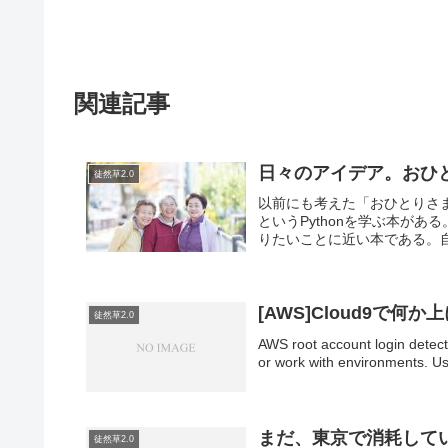
関連記事
日々のアイデア。おひ
徒然草2.0
以前にも考えた「おひとりさ
というPythonを学ぶ本が
りたいことに近い本である。自
[AWS]Cloud9で
徒然草2.0
AWS root account login detec
or work with environments. Us
まだ、東京で消耗して
徒然草2.0