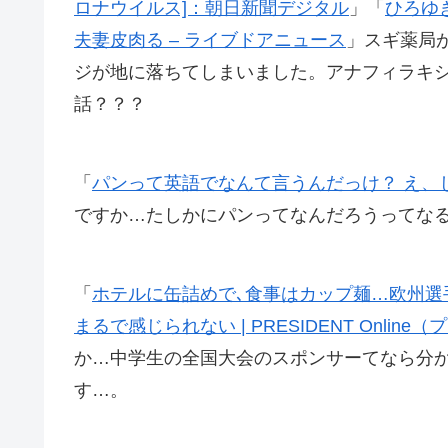
ロナウイルス]：朝日新聞デジタル
」「
ひろゆ
夫妻皮肉る – ライブドアニュース
」スギ薬局
ジが地に落ちてしまいました。アナフィラキ
話？？？
「
パンって英語でなんて言うんだっけ？ え、じ
ですか…たしかにパンってなんだろうってな
「
ホテルに缶詰めで､食事はカップ麺…欧州選
まるで感じられない | PRESIDENT Onli
か…中学生の全国大会のスポンサーてなら分
す…。