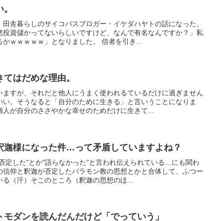
い。
、田舎暮らしのサイコパスブロガー・イケダハヤトの話になった。
然投資儲かってないらしいですけど、なんで有名なんですか？」私
かｗｗｗｗｗ」となりました。 信者を引き...
きてはだめな理由。
いますが、それだと他人にうまく使われるているだけに過ぎません
いい。そうなると「自分のために生きる」と言いうことになりま
人が自分のささやかな幸せのためだけに生きて...
釈迦様になった件…って矛盾していますよね？
否定した"とか"語らなかった"と言われ伝えられている…にも関わ
の信仰と釈迦が否定したバラモン教の思想とかと合体して、ふつー
る（汗）そこのところ（釈迦の思想のほ...
トモダンを読んだんだけど「でっていう」