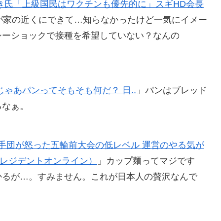
き氏「上級国民はワクチンも優先的に」スギHD会長
が家の近くにできて…知らなかったけど一気にイメー
シーショックで接種を希望していない？なんの
ゃあパンってそもそも何だ？ 日..
」パンはブレッド
るなぁ。
手団が怒った五輪前大会の低レベル 運営のやる気が
ne（プレジデントオンライン）
」カップ麺ってマジです
かるが…。すみません。これが日本人の贅沢なんで