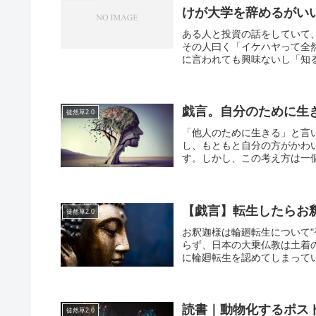
けが大学を辞めるがい
ある人と投資の話をしていて
その人曰く「イケハヤって全
に言われても興味ないし「知る
戯言。自分のために生
徒然草2.0
「他人のために生きる」と言
し、もともと自分の方がかわ
す。しかし、この考え方は一個
【戯言】転生したらお
徒然草2.0
お釈迦様は輪廻転生について"
らず、日本の大乗仏教は土着
に輪廻転生を認めてしまってい
読書｜動物化するポス
徒然草2.0