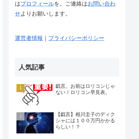
は
プロフィール
を。ご連絡は
お問い合わ
せ
よりお願いします。
運営者情報
｜
プライバシーポリシー
人気記事
戯言。お前はロリコンじゃ
ない！ロリコン早見表。
【戯言】相川圭子のディク
シャには１００万円かかる
らしい！？