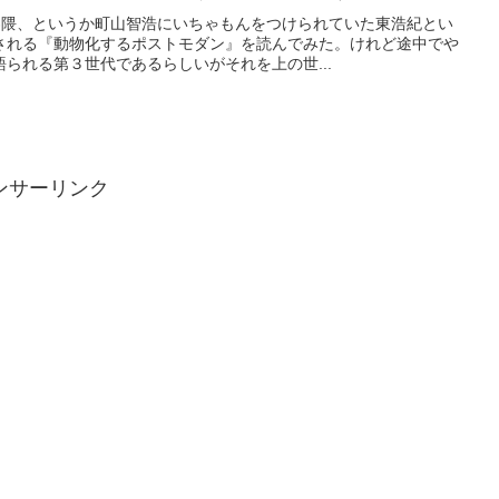
界隈、というか町山智浩にいちゃもんをつけられていた東浩紀とい
される『動物化するポストモダン』を読んでみた。けれど途中でや
られる第３世代であるらしいがそれを上の世...
ンサーリンク