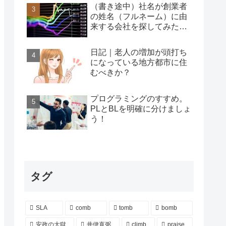
（書き途中）社名が創業者
の姓名（フルネーム）に由
来する会社を探してみた…
日記｜老人の増加が頭打ち
になっている地方都市に住
むべきか？
プログラミングのすすめ。
PLとBLを明確に分けましょ
う！
タグ
SLA
comb
tomb
bomb
安政の大獄
井伊直弼
climb
praise