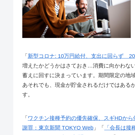
「
新型コロナ: 10万円給付、支出に回らず 2
増えたかどうかはさておき…消費に向かわな
蓄えに回すに決まっています。期間限定の地
あそれでも、現金が貯金されるだけではある
す。
「
ワクチン接種予約の優先確保、スギHDから
謝罪：東京新聞 TOKYO Web
」「
「会長は接種