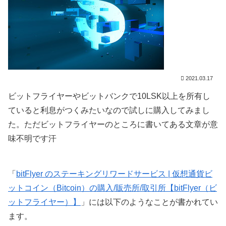
2021.03.17
ビットフライヤーやビットバンクで10LSK以上を所有し
ていると利息がつくみたいなので試しに購入してみまし
た。ただビットフライヤーのところに書いてある文章が意
味不明です汗
「
bitFlyer のステーキングリワードサービス | 仮想通貨ビ
ットコイン（Bitcoin）の購入/販売所/取引所【bitFlyer（ビ
ットフライヤー）】
」には以下のようなことが書かれてい
ます。