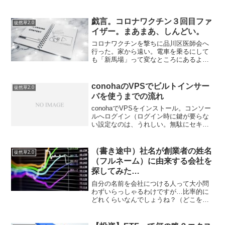
ライトスルー方式というものがあるそう
なので、まとめておきます。ライトバッ
ク方式 主記憶装置へのデータ書き込みは
戯言。コロナワクチン３回目ファ
徒然草2.0
必要なときのみライト...
イザー。まあまあ、しんどい。
コロナワクチンを撃ちに品川区医師会へ
行った。家から遠い。電車を乗るにして
も「新馬場」って変なところにあるよ
な。すごいあのへん行きにくい。ファイ
ザー３回目。１回目と２回目はモデルナ
だったので、モデモデファイというらし
conohaのVPSでビルトインサー
徒然草2.0
い。射った当日はなんてこと...
バを使うまでの流れ
conohaでVPSをインストール。コンソー
ルへログイン（ログイン時に鍵が要らな
い設定なのは、うれしい。無駄にセキュ
リティ要件高いと使い捨ての時に煩わし
いyum update（とりまアップデートphp -
v ... phpは入っていない。8...
（書き途中）社名が創業者の姓名
徒然草2.0
（フルネーム）に由来する会社を
探してみた…
自分の名前を会社につける人って大小問
わずいらっしゃるわけですが…比率的に
どれくらいなんでしょうね？（どこをど
う切り取るかによって違うと思います
が）というわけで、調べてみました。名
字までは結構あると思いますが下の名前