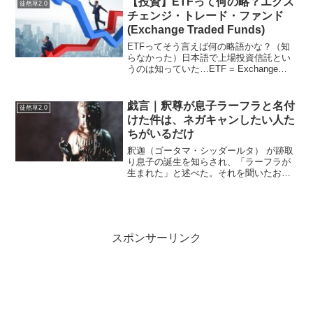
【投資】ETFって何の略？エクス
徒然草2.0
までつけるというのはかなり...
チェンジ・トレード・ファンド
(Exchange Traded Funds)
ETFってそう言えば何の略語かな？（知
らなかった）日本語で上場投資信託とい
うのは知っていた…ETF = Exchange
Traded Fundsと言うらしい。(Exchange
Traded Funds) Exchange=交換, Tra...
戯言｜釈尊が息子ラーフラと名付
徒然草2.0
けた件は、ネガキャンしたい人た
ちがいるだけ
釈迦（ゴータマ・シッダールタ） が跡取
り息子の誕生を知らされ、「ラーフラが
生まれた」と述べた。それを聞いたおや
じが「ラーフラか、それはめでたい」と
言ってそれがそのまま名前になったそう
な。この「ラーフラ」という名前には、
「束縛」「障碍」あるい...
スポンサーリンク