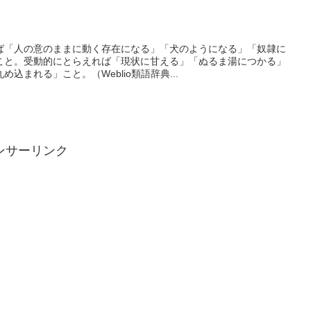
。
ば「人の意のままに動く存在になる」「犬のようになる」「奴隷に
こと。受動的にとらえれば「現状に甘える」「ぬるま湯につかる」
込まれる」こと。（Weblio類語辞典...
ンサーリンク