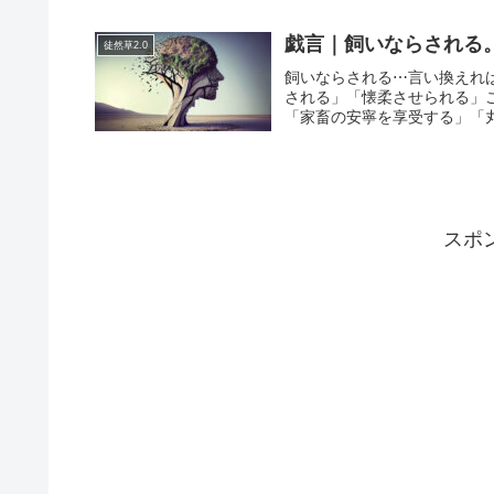
戯言｜飼いならされる
徒然草2.0
飼いならされる⋯言い換えれ
される」「懐柔させられる」
「家畜の安寧を享受する」「丸め
スポ