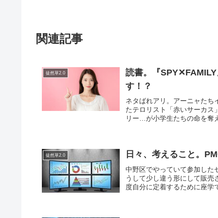
関連記事
読書。『SPY✕FAMI
徒然草2.0
す！？
ネタばれアリ。アーニャたち
たテロリスト「赤いサーカス
リー…が小学生たちの命を奪え
日々、考えること。P
徒然草2.0
中野区でやっていて参加した
うして少し違う形にして販売
度自分に定着するために座学で