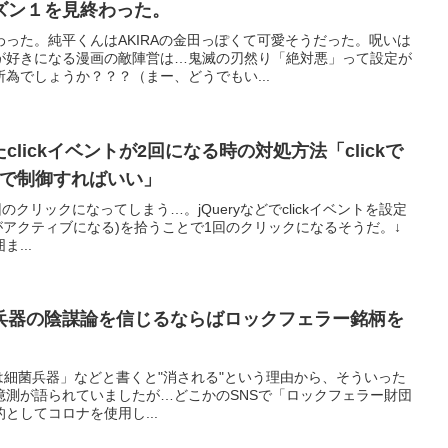
ズン１を見終わった。
った。純平くんはAKIRAの金田っぽくて可愛そうだった。呪いは
が好きになる漫画の敵陣営は…鬼滅の刃然り「絶対悪」って設定が
為でしょうか？？？（まー、どうでもい...
設定したclickイベントが2回になる時の対処方法「clickで
ントで制御すればいい」
回のクリックになってしまう…。jQueryなどでclickイベントを設定
velがアクティブになる)を拾うことで1回のクリックになるそうだ。↓
ま...
兵器の陰謀論を信じるならばロックフェラー銘柄を
に「コロナは細菌兵器」などと書くと"消される"という理由から、そういった
憶測が語られていましたが…どこかのSNSで「ロックフェラー財団
としてコロナを使用し...