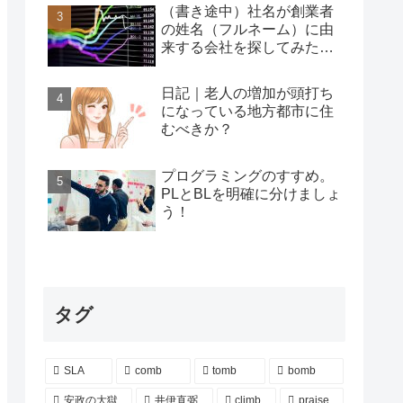
（書き途中）社名が創業者
の姓名（フルネーム）に由
来する会社を探してみた…
日記｜老人の増加が頭打ち
になっている地方都市に住
むべきか？
プログラミングのすすめ。
PLとBLを明確に分けましょ
う！
タグ
SLA
comb
tomb
bomb
安政の大獄
井伊直弼
climb
praise