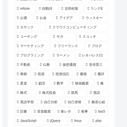
refuse
自動詞
吉田松陰
ランクE
お酒
お金
アイデア
ウィスキー
カヤック
クラウドコンピューティング
コーチング
サガ
スコッチ
マーケティング
フリーランス
ブログ
プログラミング
ラーメン
レオパレス21
不動産
仏教
仮想通貨
安倍晋三
将棋
投資
投資信託
書籍
書評
柔道
戯言
数学
映画鑑賞
株
株式
株式投資
競馬
英語
英語学習
自己分析
自己啓発
般若心経
読書
音楽鑑賞
食レポ
食事
IaaS
JavaScript
jQuery
linux
php