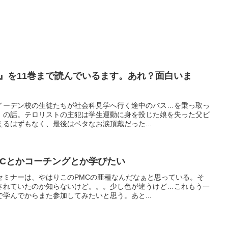
LY』を11巻まで読んでいるます。あれ？面白いま
イーデン校の生徒たちが社会科見学へ行く途中のバス…を乗っ取っ
」の話。テロリストの主犯は学生運動に身を投じた娘を失った父ビ
るはずもなく、最後はベタなお涙頂戴だった...
MCとかコーチングとか学びたい
セミナーは、やはりこのPMCの亜種なんだなぁと思っている。そ
されていたのか知らないけど。。。少し色が違うけど…これもう一
学んでからまた参加してみたいと思う。あと...