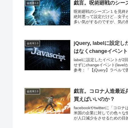
戯言。呪術廻戦のシー
徒然草2.0
呪術廻戦のシーズン１を見終わ
絶対悪って設定だけど…女子
多い気がするのですが、気の所
jQuery, labelに
徒然草2.0
はなくchangeイベ
labelに設定したイベントが2
せずにchangeイベント(la
参考：「【jQuery】ラベルで囲
戯言。コロナ人造最近
徒然草2.0
買えばいいのか？
facebookやtwitter
米国の企業に対しての色々な
が人口減少をさせるための目的