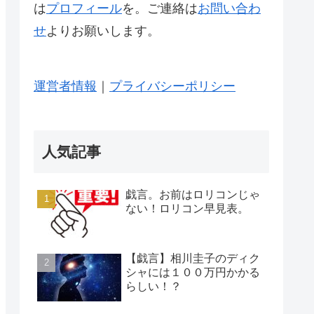
は
プロフィール
を。ご連絡は
お問い合わ
せ
よりお願いします。
運営者情報
｜
プライバシーポリシー
人気記事
戯言。お前はロリコンじゃ
ない！ロリコン早見表。
【戯言】相川圭子のディク
シャには１００万円かかる
らしい！？