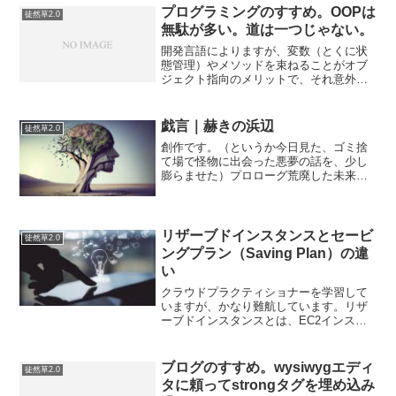
ンストール。このモジュ...
プログラミングのすすめ。OOPは
徒然草2.0
無駄が多い。道は一つじゃない。
開発言語によりますが、変数（とくに状
態管理）やメソッドを束ねることがオブ
ジェクト指向のメリットで、それ意外の
ことは「考えない」ほうが、一人で何か
を高速で作る場合は「速い」と思ってい
るところです。簡単なアプリならば、
戯言｜赫きの浜辺
徒然草2.0
Railsなどのフレームワ...
創作です。（というか今日見た、ゴミ捨
て場で怪物に出会った悪夢の話を、少し
膨らませた）プロローグ荒廃した未来の
日本、横浜の海浜地区は、かつての工業
地帯や日産スタジアムは面影を残しなが
らも、腐った海と異形の生物が跋扈する
「封鎖区域」となっていた...
リザーブドインスタンスとセービ
徒然草2.0
ングプラン（Saving Plan）の違
い
クラウドプラクティショナーを学習して
いますが、かなり難航しています。リザ
ーブドインスタンスとは、EC2インスタ
ンスを長期利用することによる割引商品
（サービス）のことでしたが、これとは
別の概念としてセービングプラン
ブログのすすめ。wysiwygエディ
徒然草2.0
（Saving Plan）と...
タに頼ってstrongタグを埋め込み