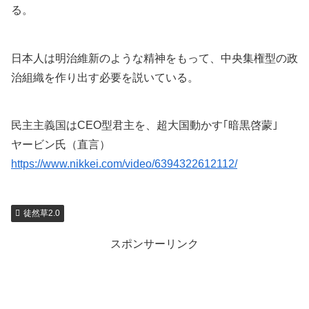
る。
日本人は明治維新のような精神をもって、中央集権型の政
治組織を作り出す必要を説いている。
民主主義国はCEO型君主を、超大国動かす｢暗黒啓蒙｣
ヤービン氏（直言）
https:/
/www.ni
kkei.co
m/video
/639432
2612112
/
徒然草2.0
スポンサーリンク