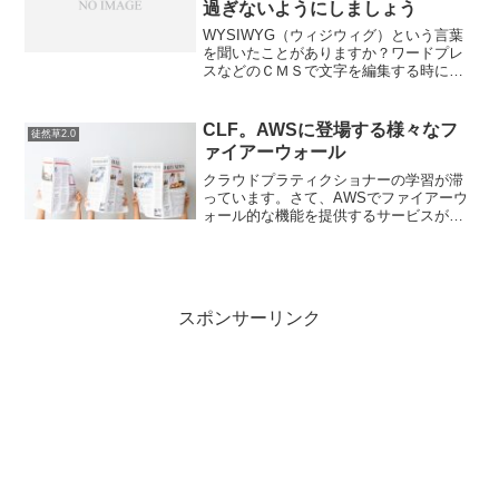
過ぎないようにしましょう
WYSIWYG（ウィジウィグ）という言葉
を聞いたことがありますか？ワードプレ
スなどのＣＭＳで文字を編集する時にマ
イクロソフトの「Wordみたいに文字を太
字にしたりセンタリングしたりできるヤ
ツ」のことです。ＩＴエンジニアでもふ
CLF。AWSに登場する様々なフ
徒然草2.0
つーにウィジウィ...
ァイアーウォール
クラウドプラティクショナーの学習が滞
っています。さて、AWSでファイアーウ
ォール的な機能を提供するサービスが結
構あるのでまとめてみました。AWSFAF
アプリケーションレベルのファイアーウ
ォールを提供するサービスセキュリティ
グループインスタン...
スポンサーリンク