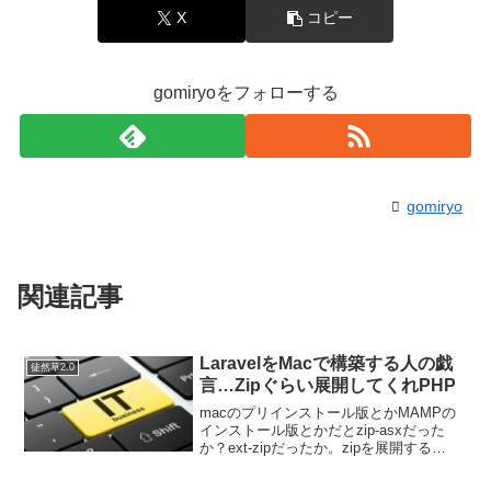
X
コピー
gomiryoをフォローする
gomiryo
関連記事
LaravelをMacで構築する人の戯
徒然草2.0
言…Zipぐらい展開してくれPHP
macのプリインストール版とかMAMPの
インストール版とかだとzip-asxだった
か？ext-zipだったか。zipを展開する
Extensionが入らないのだそうで、
homebrewを使って新しいphp7.3.11をイ