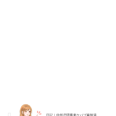
日記｜信州戸隠蕎麦ケバブ麻辣湯