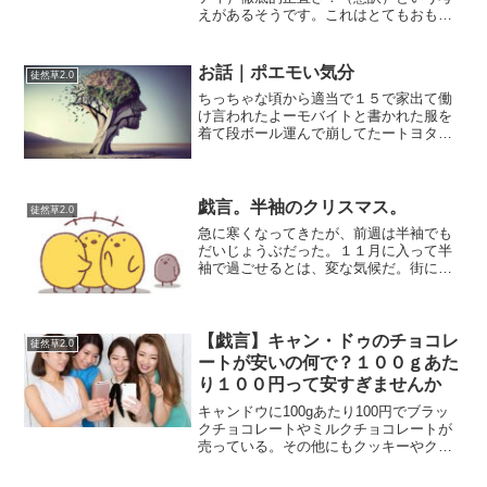
えがあるそうです。これはとてもおもし
ろそうです。私達は世間様に恥ずかしく
ないように公の場において自分を偽って
生きている…が、それは一種の「嘘」で
お話｜ポエモい気分
徒然草2.0
ある。嘘...
ちっちゃな頃から適当で１５で家出て働
け言われたよーモバイトと書かれた服を
着て段ボール運んで崩してたートヨタの
工場で働いてリーマンショックの派遣切
りーコンビニバイトに食品工場いろいろ
やったがすぐ辞めたー気がついたら３０
過ぎで行くあてもなく彷徨...
戯言。半袖のクリスマス。
徒然草2.0
急に寒くなってきたが、前週は半袖でも
だいじょうぶだった。１１月に入って半
袖で過ごせるとは、変な気候だ。街に出
るとハロウィンも終わったせいで、クリ
スマスソングが流れていた。ふだんは季
節を意識しないが、このときばかりはお
かしな気持ちになった。最...
【戯言】キャン・ドゥのチョコレ
徒然草2.0
ートが安いの何で？１００ｇあた
り１００円って安すぎませんか
キャンドウに100gあたり100円でブラッ
クチョコレートやミルクチョコレートが
売っている。その他にもクッキーやクラ
ンチ入りのものがある。それらはどっち
かというとチョコレートの水増しな気も