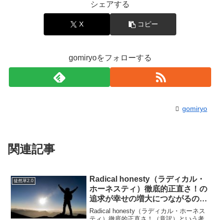
シェアする
X
コピー
gomiryoをフォローする
gomiryo
関連記事
Radical honesty（ラディカル・
徒然草2.0
ホーネスティ）徹底的正直さ！の
追求が幸せの増大につながるので
はないか？
Radical honesty（ラディカル・ホーネス
ティ）徹底的正直さ！（意訳）という考