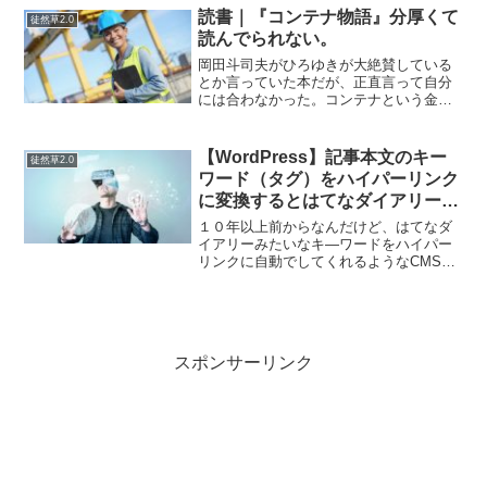
するのだが、そうでないチョコレートも
読書｜『コンテナ物語』分厚くて
徒然草2.0
あるので驚き。ブラ...
読んでられない。
岡田斗司夫がひろゆきが大絶賛している
とか言っていた本だが、正直言って自分
には合わなかった。コンテナという金属
製の大きな箱が、物流だけでなく世界そ
のものをどう変えたか――そういうテー
マの本なのだが、とにかく分厚い。そし
【WordPress】記事本文のキー
徒然草2.0
て分厚いだけならまだしも...
ワード（タグ）をハイパーリンク
に変換するとはてなダイアリーっ
ぽいサイトが作れる
１０年以上前からなんだけど、はてなダ
イアリーみたいなキ―ワードをハイパー
リンクに自動でしてくれるようなCMSが
あったらいいのにな…と思っていたが細
部まで拘ると結構難しくて作れなくなっ
てしまっていたが…ワードプレスのURL
形式とテーマの機能を...
スポンサーリンク