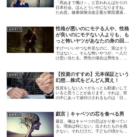
「死ぬまで働け～」と言われんばかりの
日本社会。ほんとういやになりますね。
ため息。健康保険法改正案が衆院通過
75歳保険料引き上げ年金を増やしても健
康保険料で持っていかれるとか支払った
ほうが損をするとか謎すぎる…。年金6万
性格が悪いのにモテる人や、性格
徒然草2.0
円で暮らす日本人がか...
が良いのにモテない人よりも、も
っと怖いヤツがあなたの身の回り
にはいるか？
すげーいいやつな外見なのに、実はそう
ではない…。そんな怖いやつが、一人だ
け思い当たる。男性の場合は男性を、女
性の場合は女性で、似た人がいないか探
してみて欲しい。さて。本題に入る前に
「性格が悪いのにモテる人」に触れてお
【投資のすすめ】元本保証という
徒然草2.0
きたい。性格が悪いのにモ...
幻想…株式をどんどん買え！
投資をしない人々がもっとも勘違いして
いると思うことがあります。それは、世
の中にあって値付けされるものは「日々
価値が変動している」ということです。
お金も人間も…値段がつくものは"すべ
て"変わっています。ドルと円という比較
戯言｜キャベツの芯を食べる男
徒然草2.0
的安定した通貨でも、1...
最近、俺はキャベツの芯ばかり食べてい
る。理由は特にない。出されたものを残
さない。それだけだ。子どもの頃からそ
れが当たり前だった。給食は残すな。好