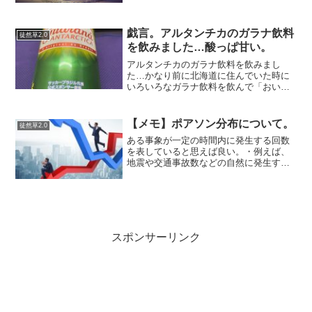
き嫌いを言うな。食べたくなくても、腹
が一杯でも、息を止めて飲み込め。固い
米も、塩辛いおかずも、焦...
戯言。アルタンチカのガラナ飲料
徒然草2.0
を飲みました…酸っぱ甘い。
アルタンチカのガラナ飲料を飲みまし
た…かなり前に北海道に住んでいた時に
いろいろなガラナ飲料を飲んで「おいし
いな」と思っていました。このアルタン
チカのやつは世界的に一番有名なのでい
つか飲みたいと思っていましたが忘れて
【メモ】ポアソン分布について。
徒然草2.0
いて、ふと見かけたので…そ...
ある事象が一定の時間内に発生する回数
を表していると思えば良い。・例えば、
地震や交通事故数などの自然に発生する
事柄や工業製品（工場で作られた商品の
うち１０００個に３個が壊れている等）
のあまり起こらない事象の確率を表すの
に用いられる。・シメオン...
スポンサーリンク