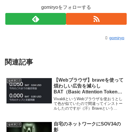
gomiryoをフォローする
gomiryo
関連記事
【Webブラウザ】braveを使って
徒然草2.0
煩わしい広告を減らし
BAT（Basic Attention Token）
を貯めよう！
VivaldiというWebブラウザを使おうとし
て色が似ていたので間違ってインストー
ルしたのですが（汗）Braveという
Chromeベースのブラウザがなかなか快適
です…というかgoogle広告が表示されな
い速いchromeって言ってもよいでし...
自宅のネットワークにSOV34の
徒然草2.0
影