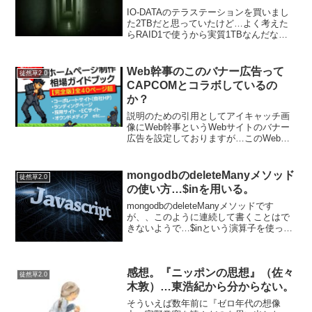
IO-DATAのテラステーションを買いまし
た2TBだと思っていたけど…よく考えた
らRAID1で使うから実質1TBなんだな…
もう少し大きいのを変えばよかったか
も。自動でサクサク繋がるかと思ったけ
どWindowsネットワークに自動でさんか
Web幹事のこのバナー広告って
徒然草2.0
せず、...
CAPCOMとコラボしているの
か？
説明のための引用としてアイキャッチ画
像にWeb幹事というWebサイトのバナー
広告を設定しておりますが…このWeb幹
事のバナー広告は明らかにCAPCOMのス
トリートファイターに出てくるリュウと
ケンなわけですが、CAPCOMとコラボし
mongodbのdeleteManyメソッド
徒然草2.0
ているって...
の使い方…$inを用いる。
mongodbのdeleteManyメソッドです
が、、このように連続して書くことはで
きないようで…$inという演算子を使っ
て、、、…と記述する。nodeの場合
は、、このように指定する。なお、正規
表現を使い前方一致で消す場合は$inを使
感想。『ニッポンの思想』（佐々
わずに...
徒然草2.0
木敦）…東浩紀から分からない。
そういえば数年前に『ゼロ年代の想像