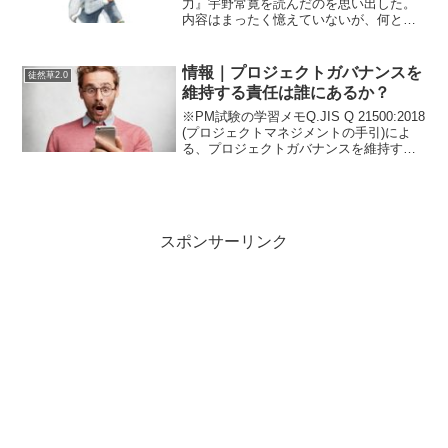
力』宇野常寛を読んだのを思い出した。
内容はまったく憶えていないが、何とな
く面白かったことだけ憶えている。たし
か東浩紀批判になっているらしく、でも
私は東浩紀を知らないので何の批判だっ
情報｜プロジェクトガバナンスを
徒然草2.0
たのかよく思い出せなかった...
維持する責任は誰にあるか？
※PM試験の学習メモQ.JIS Q 21500:2018
(プロジェクトマネジメントの手引)によ
る、プロジェクトガバナンスを維持する
責任は誰にあるか？A.プロジェクトスポ
ンサまたは、プロジェクト委員会プロジ
ェクトスポンサ/プロジェクト運営委...
スポンサーリンク