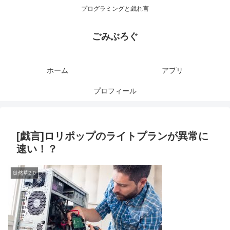
プログラミングと戯れ言
ごみぶろぐ
ホーム
アプリ
プロフィール
[戯言]ロリポップのライトプランが異常に
速い！？
徒然草2.0