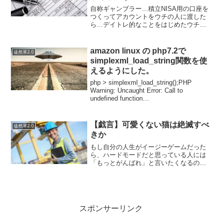
自称ギャンブラー…積立NISA用の口座を
つくってアカウントをウチの人に渡した
ら…デイトレ的なことをはじめたウチの
人に自分の口座には現金がないからとい
う理由で「アサカ理研を買って」と言わ
れ、なんとなく息の長い会社っぽいから
amazon linux の php7.2で
徒然草2.0
いいかな‥と思った。...
simplexml_load_string関数を使
えるようにした。
php > simplexml_load_string();PHP
Warning: Uncaught Error: Call to
undefined function
simplexml_load_string() in php she...
【戯言】可愛くない猫は絶滅すべ
徒然草2.0
きか
もし自分の人生がイージーゲームだった
ら、ハードモードだと思っている人には
「もっとがんばれ」と言いたくなるので
はないか。…そんでもって、齷齪と地を
這っている存在に対して、努力不足と言
って切って捨てるようになるのかもしれ
ない。人懐っこいかわいい...
スポンサーリンク