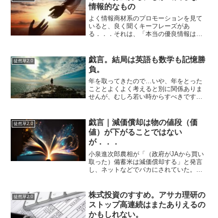
情報的なもの
よく情報商材系のプロモーションを見て
いると、良く聞くキーフレーズがあ
る．．．それは、「本当の優良情報は、
世間一般に出回ることがない」そんなト
ーンのそういう話の本質を聞くには、そ
れなりの対価を支払わねばならないよう
戯言。結局は英語も数学も記憶勝
徒然草2.0
になっている。そんな文脈で語...
負。
年を取ってきたので…いや、年をとった
こととよくよく考えると別に関係ありま
せんが、むしろ若い時からすべきです
が、勉強しています。知識が陳腐化して
いるし、知識自体が失われているし、い
やもともと足りてないし、新しい知識も
戯言｜減価償却は物の値段（価
徒然草2.0
不足している。よって知識を...
値）が下がることではない
が．．．
小泉進次郎農相が「（政府がJAから買い
取った）備蓄米は減価償却する」と発言
し、ネットなどでバカにされていた。た
しかに「減価償却」は本来、建物や機械
などの固定資産に対して使われる会計用
語で、備蓄米のような棚卸資産には通常
株式投資のすすめ。アサカ理研の
徒然草2.0
用いない。．．．とはい...
ストップ高連続はまたありえるの
かもしれない。