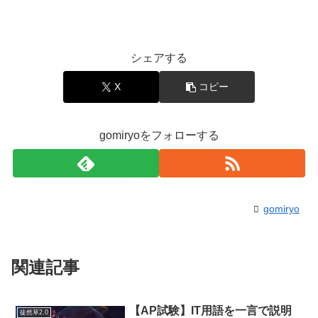
シェアする
X
コピー
gomiryoをフォローする
gomiryo
関連記事
【AP試験】IT用語を一言で説明
徒然草2.0