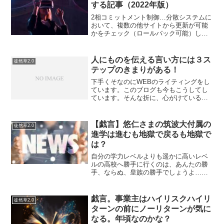
する記事（2022年版）
2相コミットメント制御…分散システムに
おいて、複数の他サイトから更新が可能
かをチェック（ロールバック可能）して
から実際にコミットする制御。プルーフ
リスト…伝票を加工せず印刷したもの。
入力データの一意性、完全性をチェック
人にものを伝える言い方には３ス
徒然草2.0
するのに用いられるCS...
テップのきまりがある！
下手くそなのにWEBのライティングをし
ています。このブログも今もこうしてし
ています。そんな折に、心がけていると
いうことのほどもでありませんが、３ス
テップのパターンを踏んでいることが多
いです。アフィリエイト系の記事を書く
【戯言】悠仁さまの筑波大付属の
徒然草2.0
時も、エレベータートー...
進学は進むも地獄で戻るも地獄で
は？
自分の学力レベルよりも遥かに高いレベ
ルの高校へ勝手に行くのは、あんたの勝
手、ならぬ、皇族の勝手でしょうよ…と
思うのですが。。。これではネットで非
難をされてもしょうがないのではないで
しょうか？なんていうか、女子には甘い
戯言。事業主はハイリスクハイリ
徒然草2.0
が男性には辛口に成らざる...
ターンの前にノーリターンが気に
なる。年頃なのかな？