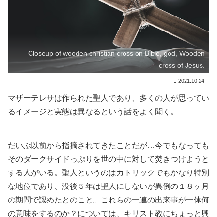
Closeup of wooden christian cross on Bible, god, Wooden
cross of Jesus.
2021.10.24
マザーテレサは作られた聖人であり、多くの人が思ってい
るイメージと実態は異なるという話をよく聞く。
だいぶ以前から指摘されてきたことだが…今でもなっても
そのダークサイドっぷりを世の中に対して焚きつけようと
する人がいる。聖人というのはカトリックでもかなり特別
な地位であり、没後５年は聖人にしないが異例の１８ヶ月
の期間で認めたとのこと。これらの一連の出来事が一体何
の意味をするのか？については、キリスト教にちょっと興