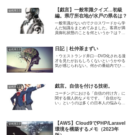
短い治療時間で終わるシータバーストと
いう手法だそうで6分...
【戯言】一般常識クイズ…初級
徒然草2.0
編。県庁所在地が水戸の県名は？
一般常識がないのでクロスワードから学
んだ知識をまとめてみました。客席が満
員御礼状態のことを何というか？は？満
員御礼でよくね？それ以外の言葉が思い
浮かばなかったのですが…「大入（おお
いり）」と言うそうです。週刊誌や月刊
日記｜杜仲茶まずい
徒然草2.0
誌を英語で何ていうか？こ...
・ウエストランド井口⋯DVD化される漫
才を見たがおもしろくないというかやる
気が感じられない。何かの番組内でひと
り毒舌言っているのはキレッキレでおも
しろい。Youtubeだと「あるなしクイズ」
や「田舎」とか面白い漫才もあるのだけ
ど、一体この落...
戯言。自信を付ける技術。
徒然草2.0
コーチングにおける「自信の付け方」に
関する個人的なメモです。「自信がな
い」というのは多くの日本人の悩みらし
いです。自分も後から振り返ると、どう
でもいいことにそわそわしていたりしま
すが。。。これを、端的に言えば「自信
がない」になるでしょうか。...
【AWS】Cloud9でPHP/Laravel
徒然草2.0
環境を構築するメモ（2023年