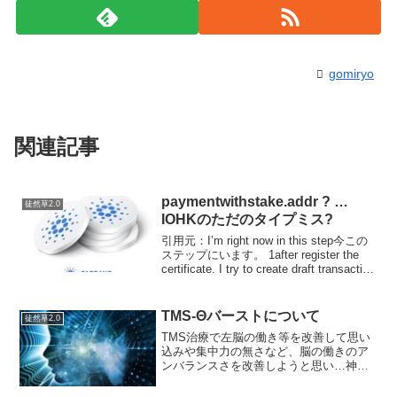
gomiryo
関連記事
paymentwithstake.addr ? …
徒然草2.0
IOHKのただのタイプミス?
引用元：I’m right now in this step今この
ステップにいます。 1after register the
certificate. I try to create draft transaction
証明書を登録した後。取...
TMS-Θバーストについて
徒然草2.0
TMS治療で左脳の働き等を改善して思い
込みや集中力の無さなど、脳の働きのア
ンバランスさを改善しようと思い…神田
のベスリクリニックというところでTMS
治療を受けています。数ある方法の中で