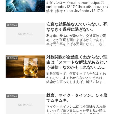
# ダウンロード×curl -o ×curl -output 〇
curl -o node-v12.17.0-linux-x64.tar.xz .xz#
解凍（参考：）tar Jxvf node-v12.17.0-
linux-x64.tar....
安直な結果論なんていらない。死
徒然草2.0
ななきゃ過程に過ぎない。
私は車に乗るのが嫌いだ。交通事故で死
ぬことが何度も頭によぎるからである。
車は死亡率を上げる要因になる。…なん
て言ったら「へたれ」と笑われたことが
ある。でも割とまじでそう思っていると
ころがある。あなたは死にかけたことが
対数関数が全然良くわからない理
徒然草2.0
ある人はいるだろうか？交...
由は「スマートな解法があるとい
う確信」なのかもしれない…5の
130乗は何桁か？
対数関数って、何度やっても全然よくわ
からない。よくわからないというのは、
結論から言ってしまえば、解法に決まり
きったやり方がないという確信を持てな
いところのもやもやがあるということ。
式の変換の連続が極めて人の感覚に頼っ
戯言。マイク・タイソン。５４歳
徒然草2.0
た連想ゲームみたいだとい...
でムキムキ。
マイク・タイソン…顔に不気味な入れ墨
をいれてブヨブヨになった姿を見た時は