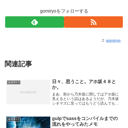
gomiryoをフォローする
gomiryo
関連記事
日々、思うこと。アホ坂４８と
徒然草2.0
か。
まあ、前から乃木坂に関してはアホ坂に
見えるという話はあるようだが、乃木坂
シネマズに至ってはもうどう読んでもア
ホ坂にしか見えない。あほの坂田に一言
ことわったほうがいいレベルで、もうこ
れは読ませようとしているのではないか
gulpでsassをコンパイルまでの
徒然草2.0
と。電車の中で目を疑った...
流れをやってみたメモ