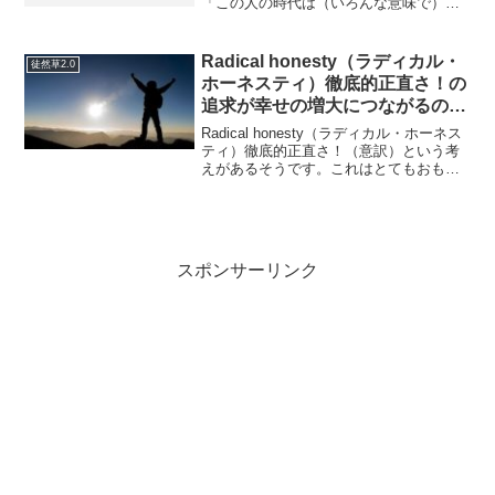
「この人の時代は（いろんな意味で）終
わったな」って思っていたけど…５４歳
でこの体は…（いい意味で）ふつうにヤ
バい。自分もゴリゴリになりたいと思っ
Radical honesty（ラディカル・
徒然草2.0
たことがあるけど、内臓と...
ホーネスティ）徹底的正直さ！の
追求が幸せの増大につながるので
はないか？
Radical honesty（ラディカル・ホーネス
ティ）徹底的正直さ！（意訳）という考
えがあるそうです。これはとてもおもし
ろそうです。私達は世間様に恥ずかしく
ないように公の場において自分を偽って
生きている…が、それは一種の「嘘」で
ある。嘘...
スポンサーリンク