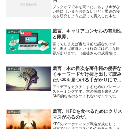
ブックオフで本を売った。あまり金がな
い時に（いまもお金ないけど）柔道の寝
技を研究しようと思って購入した本たち
だ。家のモノを減らさなければならず、
デジタルデータにしたから不要になっ
た。メルカリとかでまとめて出品したほ
戯言。キャリアコンサルの有用性
徒然草2.0
うがよかったかもしれないと...
と限界。
言ってしまえば当たり前な話なのです
が…例えば教育という行為には色々な限
界があります。（生徒さんの成長性は無
限大ですが、教師として教える側の限界
のことを言っています）例えば、教師と
名のつく者は言います「〇〇は（簡単
戯言｜本の目次を著作権の侵害な
徒然草2.0
だ）ああしてこうすればいいだ...
くキーワードだけ抜き出して読み
たい本を見つける手がかりにでき
ないか？
アイデアをカタチにするためのブレーン
ストーミングです。本の感想を書き込む
SNS的なものをつくれないか？すでに
Amazonレビューや他に類似サイトやサー
ビスはいくらでもあるから何らかの独自
性（差別化）を図りたい。SNSのための
戯言。KFCを食べるためにクリス
徒然草2.0
必須機能ではない...
マスがあるのだ。
KFCのマーケティング戦略が成功して、
日本ではクリスマスにKFCを食べるよう