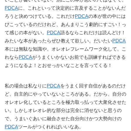
PDCA
に、これといって決定的に言及することがないんだ
ろうと決めつけている。これだけ
PDCA
の本が世の中には
びこっているのだけれど、あんまりこう劇的にすごい！っ
て感じの本がない。
PDCA
語るならこれだけは読んどけ！
みたいな本があったらぜひ教えて欲しい。だいたい
PDCA
本には無駄な知識や、オレオレフレームワーク化して、こ
れなら
PDCA
がうまくいかないお前でも訓練すればできる
ようになるよ！とおせっかいなことを言ってくる！
私の場合は私なりに
PDCA
をうまく回す自信があるのだけ
ど、自主的にやっていないところがある。だから、自分の
オレオレ化しているところを極力取っ払って大衆化させた
い。しかしオレオレ的な部分は完全に消せないと思うの
で、うまいぐあいに融合させた自分向けかつ大勢向けの
PDCA
ツールがつくれればいいなあ。