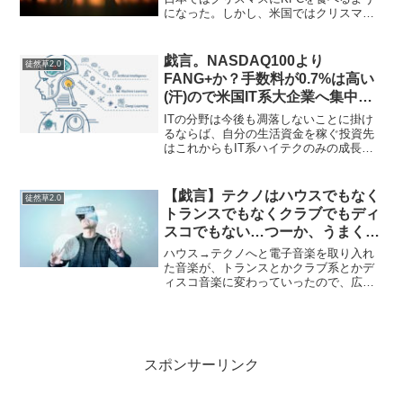
になった。しかし、米国ではクリスマス
に七面鳥（ターキー）の丸焼きを食べる
のに、日本人は鶏（チキン）を食べてい
る。それに外国人は違和感を覚えるそう
戯言。NASDAQ100より
徒然草2.0
だ。つまり、KFCは...
FANG+か？手数料が0.7%は高い
(汗)ので米国IT系大企業へ集中投
資したいたいなら個別株を買えば
ITの分野は今後も凋落しないことに掛け
いい。
るならば、自分の生活資金を稼ぐ投資先
はこれからもIT系ハイテクのみの成長性
に掛けてもいいのでは？というより自分
が20年まがりにも携わってきたのはIT系
でそれで食べてきたので、それと分野は
【戯言】テクノはハウスでもなく
徒然草2.0
なんら変わりませ...
トランスでもなくクラブでもディ
スコでもない…つーか、うまく好
きな音楽ジャンルを表せられない
ハウス→テクノへと電子音楽を取り入れ
という話
た音楽が、トランスとかクラブ系とかデ
ィスコ音楽に変わっていったので、広義
の上では電子音で構成されている音楽は
テクノってことなるのですが…あと、音
楽のジャンルなんて主観的なものでもあ
る気がしているので分類に...
スポンサーリンク