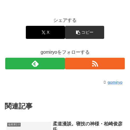
シェアする
X
コピー
gomiryoをフォローする
gomiryo
関連記事
柔道漫談。寝技の神様・柏崎俊彦
徒然草2.0
氏