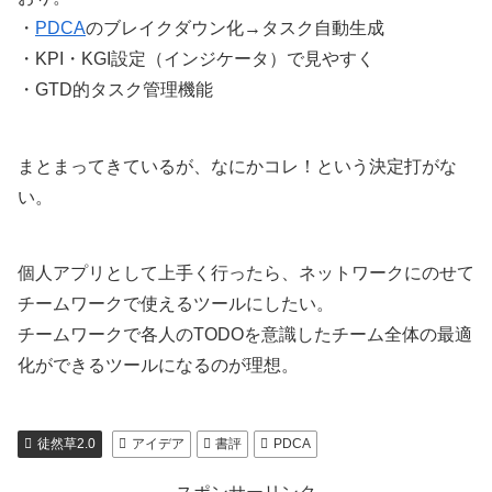
・
PDCA
のブレイクダウン化→タスク自動生成
・KPI・KGI設定（インジケータ）で見やすく
・GTD的タスク管理機能
まとまってきているが、なにかコレ！という決定打がな
い。
個人アプリとして上手く行ったら、ネットワークにのせて
チームワークで使えるツールにしたい。
チームワークで各人のTODOを意識したチーム全体の最適
化ができるツールになるのが理想。
徒然草2.0
アイデア
書評
PDCA