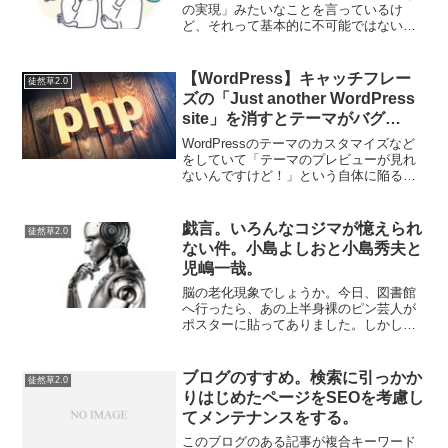
の実現」みたいなことを言っているけ
ど、それって基本的に不可能ではないで
しょうか？と経済音痴ながら思っていま
す。社会保険料が年々高騰しているとい
うこともあるけど、給料の増加とは生産
【WordPress】キャッチフレー
徒然草2.0
費用の上昇に過ぎないわけで...
ズの「Just another WordPress
site」を消すとテーマがバグ
る！？
WordPressのテーマのカスタマイズなど
をしていて「テーマのプレビューが見れ
ないんですけど！」という自体に陥るこ
とがたまにあります。だいたいヘッダー
などのタグをいじっているせいで「必要
なHTMLタグがない！」ということが根本
戯言。いろんなコジマが憶えられ
徒然草2.0
的な原因です...
ない件。小島よしおと小島秀夫と
児嶋一哉。
脳の老化現象でしょうか。今日、図書館
へ行ったら、あの上半身裸のピン芸人が
ポスターに貼ってありました。しかし、
彼の名前が出てこない。たしか「こ」で
はじまる。そんなに癖のある名前ではな
かった気がする。小島秀夫…はメタルギ
ブログのすすめ。検索に引っかか
徒然草2.0
アを作ったゲームクリエイ...
りはじめたページをSEOを考慮し
てメンテナンスをする。
このブログのある記事が複合キーワード