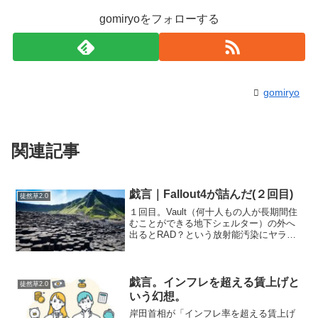
gomiryoをフォローする
gomiryo
関連記事
戯言｜Fallout4が詰んだ(２回目)
徒然草2.0
１回目。Vault（何十人もの人が長期間住
むことができる地下シェルター）の外へ
出るとRAD？という放射能汚染にヤラれ
るは、市民？の仲裁に失敗して殺し合い
に参加するもヤラれるわでいいことない
ので、少しFalloutの世界観がわかったつ
もりで最...
戯言。インフレを超える賃上げと
徒然草2.0
いう幻想。
岸田首相が「インフレ率を超える賃上げ