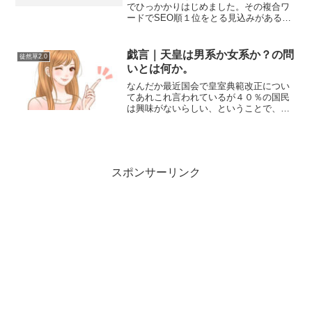
でひっかかりはじめました。その複合ワ
ードでSEO順１位をとる見込みがあるっ
てことになります。ここで一応その記事
のメンテナンスを行っておきました。こ
こでそのキーワードを使っちゃうとこち
戯言｜天皇は男系か女系か？の問
徒然草2.0
らの記事に引っかかるよ...
いとは何か。
なんだか最近国会で皇室典範改正につい
てあれこれ言われているが４０％の国民
は興味がないらしい、ということで、天
皇が女性でも男性でもいいのだが私の考
えを結論から言っておくと「男系である
べきだが、その根拠はわからない」にな
るなと、ふと思ったという...
スポンサーリンク