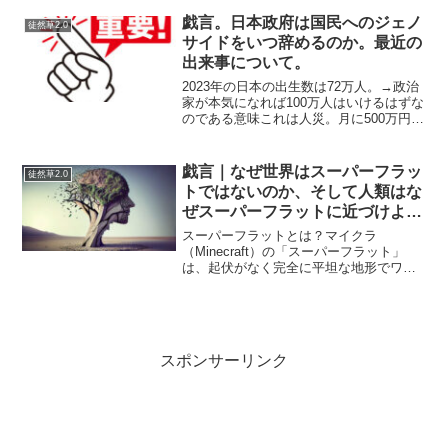
い。日本の食料自給率は何％か？正確に
はカロリーベースで...
戯言。日本政府は国民へのジェノ
徒然草2.0
サイドをいつ辞めるのか。最近の
出来事について。
2023年の日本の出生数は72万人。→政治
家が本気になれば100万人はいけるはずな
のである意味これは人災。月に500万円を
稼ぐトー横キッズ（実際にはネタで200万
円くらいだそうですが）、二ヶ月で230万
円を稼ぐ中国人白タク。→ まじめに働
戯言｜なぜ世界はスーパーフラッ
徒然草2.0
い...
トではないのか、そして人類はな
ぜスーパーフラットに近づけよう
としないのか。
スーパーフラットとは？マイクラ
（Minecraft）の「スーパーフラット」
は、起伏がなく完全に平坦な地形でワー
ルドを作成するモードです。建築、レッ
ドストーン回路の検証、サバイバル練習
に最適です。ワールド作成時に「設定」
から簡単に作成可能で、...
スポンサーリンク