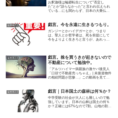
お釈迦様は輪廻転生について"否定し
た"とか"語らなかった"と言われ伝えられ
ている…にも関わらず、日本の大乗仏教
は土着の信仰と釈迦が否定したバラモン
教の思想とかと合体して、ふつーに輪廻
転生を認めてしまっている（汗）そこの
戯言。今を永遠に生きるつもり。
徒然草2.0
ところ（釈迦の思想のほ...
ガンジーとかハイデガーとか、つまり
は、聖人とか哲学者は、死を前提にして
今をよりよく生きろと言うが、あれって
よく考えるとおかしい。ソクラテスもた
だ生きるのではなく善く生きよと言った
のが有名であるが、彼は死に急ぐかのよ
うに自ら毒杯を煽っている。...
戯言。株を買うきが起きないので
徒然草2.0
不動産について勉強中。
「アルツハイマー病親族の激ヤバ後見人
「口頭で不動産売っちゃえ」| 未接道物件
の相続問題が悲惨…」この動画を見て分
かったことは「成年後見の弁護士はク
ソ」ということと「江東区にはハクビシ
ン」が出るということ。渋谷区にも出
戯言｜日本国土の森林は何％か？
徒然草2.0
る。「アライグマとハクビ...
中学受験の社会が大人にも難しいので勉
強しています。日本の山林は国土の何％
か？正確には67%なので7割。山地の割合
も7割なので、森林も山地も厳密には違う
カテゴリだが同じ割合と覚えておけばい