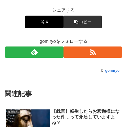
シェアする
X
コピー
gomiryoをフォローする
gomiryo
関連記事
【戯言】転生したらお釈迦様にな
徒然草2.0
った件…って矛盾していますよ
ね？