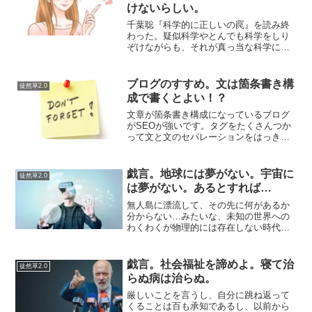
けないらしい。
千葉聡『科学的に正しいの罠』を読み終
わった。疑似科学やとんでも科学をしり
ぞけながらも、それが真っ当な科学にな
る可能性などにもふれているこだわりと
同時にそんなにそこらへんに興味がない
読者にはまどろっこしい感じのする内容
ブログのすすめ。文は箇条書き構
徒然草2.0
になっていていまいち分か...
成で書くとよい！？
文章が箇条書き構成になっているブログ
がSEOが強いです。タグをたくさんつか
って文と文のセパレーションをはっきり
させたほうが評価が高い。自分メディア
を使って強いSEOのサイトをつくってい
る人ほど、文章が簡潔でいいたことがま
戯言。地球には夢がない。宇宙に
徒然草2.0
とまっています。記事...
は夢がない。あるとすれば…
無人島に漂流して、その先に何があるか
分からない…みたいな、未知の世界への
わくわくが物理的には存在しない時代に
生まれてしまいました。地球上に未開の
土地はあるのかもしれませんが、おおよ
そどんなところか人類は把握している。
戯言。社会福祉を諦めよ。寝て治
徒然草2.0
少なくとも地球はまーるく...
らぬ病は治らぬ。
厳しいことを言うし、自分に跳ね返って
くることは百も承知であるし、以前から