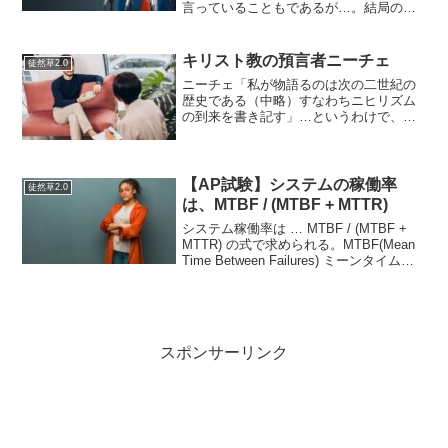
言っていることもであるが…。結局のと
ころ、現在の国家のあり方を社会福祉に
手厚いシルバーの方々が形作っている。
経済成長しないのは税が高いからと政治
キリスト教の預言者ニーチェ
徒然草2.0
家が無策だから。（商売人...
ニーチェ「私が物語るのは次の二世紀の
歴史である（中略）すなわちニヒリズム
の到来を書き記す」…というわけで、混
迷の２世紀の真っ只中。預言者ニーチェ
の大予言は当たった！こんな腐った世の
中を生きるなんて、イヤダヨー…なんて
言って見てもしょうがない...
【AP試験】システムの稼働率
徒然草2.0
は、MTBF / (MTBF + MTTR)
システム稼働率は … MTBF / (MTBF +
MTTR) の式で求められる。MTBF(Mean
Time Between Failures) ミーンタイム・
ビトウィーン・フィリーズ…平均故障間
隔MTTR(Mean Time To Re...
スポンサーリンク