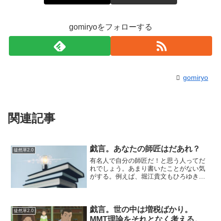
gomiryoをフォローする
gomiryo
関連記事
戯言。あなたの師匠はだあれ？
徒然草2.0
有名人で自分の師匠だ！と思う人ってだ
れでしょう。あまり書いたことがない気
がする。例えば、堀江貴文もひろゆきは
昔からすごい人だと思っていますが、師
匠って感じではないですね。師匠ってそ
う言えばなんだろう？尊敬に加えて、こ
う精神的にもっとその人を...
戯言。世の中は増税ばかり。
徒然草2.0
MMT理論をそれとなく考える。