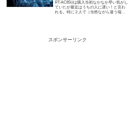
RT-AC85Uは購入当初なかなか早い気がし
ていたが最近はうちの人に遅い！と言わ
れる。特に２人で（当然ながら違う端末
で）動画を見てると致命的に遅い。
Fast.comというサイトで有線のPCにてチ
ェックをしたが…12Mbps程度だった…リ
モー...
スポンサーリンク