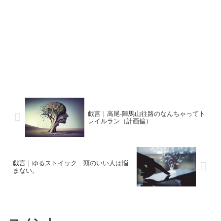
戯言｜高尾-陣馬山往路のなんちゃってト
レイルラン（計画偏）
戯言｜ゆるストイック…頭のいい人は悩
まない。