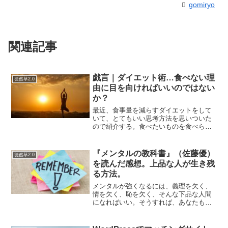
gomiryo
関連記事
戯言｜ダイエット術…食べない理
徒然草2.0
由に目を向ければいいのではない
か？
最近、食事量を減らすダイエットをして
いて、とてもいい思考方法を思いついた
ので紹介する。食べたいものを食べられ
ないストレスを、どう捉えればいいの
か？ということについて。「食べないこ
とで節約できている！」と考えればいい
『メンタルの教科書』（佐藤優）
徒然草2.0
のではないか。つまり、食べ...
を読んだ感想。上品な人が生き残
る方法。
メンタルが強くなるには、義理を欠く、
情を欠く、恥を欠く、そんな下品な人間
になればいい。そうすれば、あなたも勝
ち組…になれる保証はないが実業で成功
できるかもしれない。（夏目漱石の「吾
輩は猫である」に出てくるお話らしい）