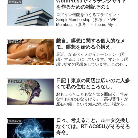
WordPressでマッチングサイト
徒然草2.0
高度自由主義経済の現代に...
を作るための雑記その１
ログイン機能をつくるプラグイン・
SimpleMembership（参考：・WP-
Members （参考：・Theme My
Login（参考：※会員機能とは、ログイン
＋会員専用ページ作成＋アクセス権限機
能を実装するためのもので、そもそもマ
戯言。瞑想に関する個人的なメ
徒然草2.0
ッ...
モ。瞑想を始める心構え。
最近、なるべくメディテーション（瞑
想）するようにしています。マントラ瞑
想≒サマタ瞑想をしています。この心の
なかで唱える（別に周囲が気にしなけれ
ば口に出してもいいですが）マントラの
掛け声はなんでもいいのですが、個人的
日記｜東京の周辺は広いのに人多
徒然草2.0
には「般若心経」「南無妙法...
くて私の住むところなし。
おもしろきこともなき世を面白く、すみ
なすものは心なりけり」（高杉晋作）が
座右の銘、という知人がいた。端から見
れば陽キャっぽいが、飲み屋で嘆いてい
ることもある。それも本当の顔だろう。
モードが切り替わり、深刻なときもあれ
日々、考えること。ルータ交換し
徒然草2.0
ば楽天的なときもある。彼...
なくては。RT-AC85Uがそろそろ
寿命。