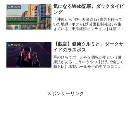
も伝わらない」はなぜ起こるのか？で
は、認知科学の視点から「なぜ人の話は
気になるWeb記事。ダックタイピ
徒然草2.0
こんなにも伝わりにくいの...
ング
「沖縄から｢寮付き派遣｣27歳男を待って
いた地獄 | ボクらは｢貧困強制社会｣を生
きている | 東洋経済オンライン | 経済ニュ
ースの新基準」2000年代はじめのトヨタ
の工場は蛸壺部屋だが退職金80万円もら
えると聞いていたが、なんでこんな仕...
【戯言】健康クルミと、ダークサ
徒然草2.0
イドのラスボス
手のひらでボールを２個転がすという健
康法がある↓こういうやつ【指先で愉しく
脳トレ】木製ボールを手の中でコロコロ
回す！いつでもどこでも楽しく脳トレ！
木の優しい手触り【ロックスモーショ
ン・シャッフルボール / ラージ】離れて
いるご両親にプレゼ...
スポンサーリンク