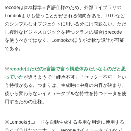
recodeはjava標準＝言語仕様のため、外部ライブラリの
Lombokよりも使うことが好まれる傾向がある。DTOなど
のシンプルなオブジェクトに用いる分には問題ない。ただ
し複雑なビジネスロジックを持つクラスの場合はrecode
を使うべきではなく、Lombokのほうが柔軟な設計が可能
である。
※
recodeはただのc言語で言う構造体みたいなものだと思
っていた
が違うようで「継承不可」「セッター不可」とい
う特徴がある。つまりは、生成時に中身の内容が決まり、
後から変わらないイミュータブルな特性を持つデータを使
用するための仕様。
※Lombokはコードを自動生成する多用な用途に使用する
ライブラリなのに大して、recodeはイミュータブルなデ