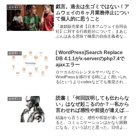
戯言。過去は生ゴミではない！ア
徒然草2.0
ムウェイの６ヶ月業務停止につい
て個人的に思うこと
「連鎖販売業者【日本アムウェイ合同会
社】に対する行政処分について」まあじ
ぶんはある意味で極度の自由主義者なと
ころがあると思うので、あらゆる行政処
分なんてものは元来好きではないと予め
断っておきますが…こちらについてはな
[ WordPress]Search Replace
徒然草2.0
んだか関係者のことを思う...
DB 4.1.1がx-serverのphp7.4で
ajaxエラー
ローカルからレンタルサーバなどへ
WordPressを移行する時によく用いられ
る(というよりcodexなどでも推奨されて
いるので、基本的にこれを用いるのが無
難?な)Search Replace DBですが…ver 4
系はまだphp7.4やph...
読書｜「何回説明しても伝わらな
徒然草2.0
い」はなぜ起こるのか？⋯私から
言わせれば感性や前提が違えばコ
ミュニケーションは不能になるっ
結論から言うと、感性や前提が違いすぎ
て話だと思う。
ると、コミュニケーションはかなり困難
になる。という話だと思った。日頃よく
SNSで、ぶつかるやつ。「何回説明して