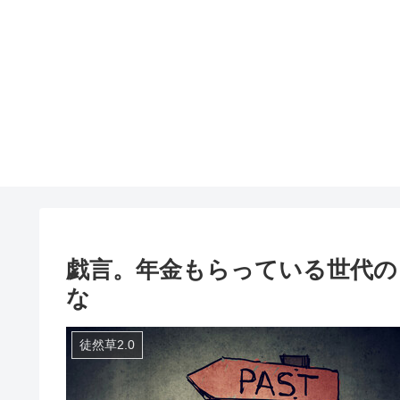
戯言。年金もらっている世代の
な
徒然草2.0