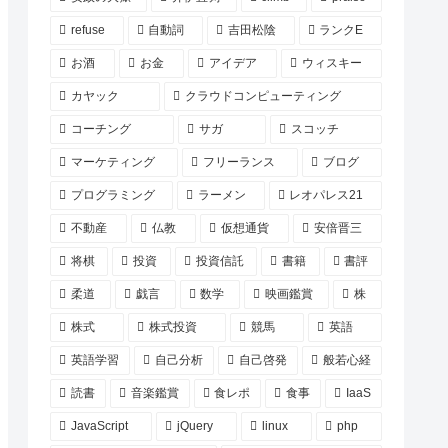
refuse
自動詞
吉田松陰
ランクE
お酒
お金
アイデア
ウィスキー
カヤック
クラウドコンピューティング
コーチング
サガ
スコッチ
マーケティング
フリーランス
ブログ
プログラミング
ラーメン
レオパレス21
不動産
仏教
仮想通貨
安倍晋三
将棋
投資
投資信託
書籍
書評
柔道
戯言
数学
映画鑑賞
株
株式
株式投資
競馬
英語
英語学習
自己分析
自己啓発
般若心経
読書
音楽鑑賞
食レポ
食事
IaaS
JavaScript
jQuery
linux
php