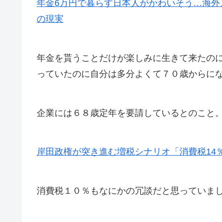
年金6万円で暮らす日本人がかわいそう…海外
の現実
年金を貰うことだけが楽しみに生きて来たの
っていたのに自分は多分よくて７０歳からに
企業には６８歳定年を要請しているとのこと
岸田政権が突き進む増税シナリオ「消費税14
消費税１０％もなにかの冗談だと思っていま