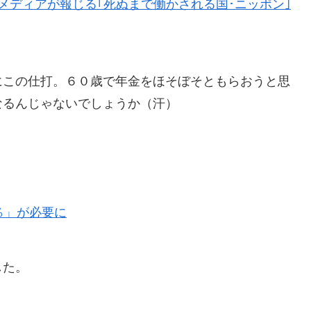
メディアが報じる｢死ぬまで働かされる国･ニッポン｣
にこの仕打。６０歳で年金をほそぼそともらおうと思
なるんじゃないでしょうか（汗）
。
％」が必要に
した。