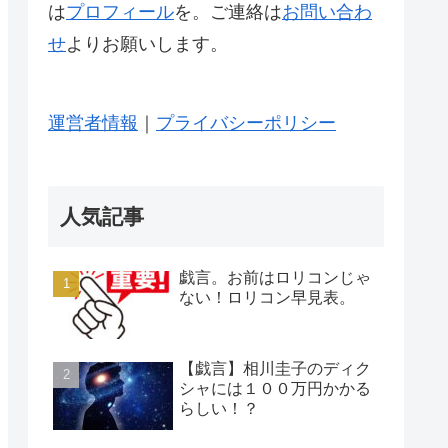
は
プロフィール
を。ご連絡は
お問い合わ
せ
よりお願いします。
運営者情報
｜
プライバシーポリシー
人気記事
戯言。お前はロリコンじゃ
ない！ロリコン早見表。
【戯言】相川圭子のディク
シャには１００万円かかる
らしい！？