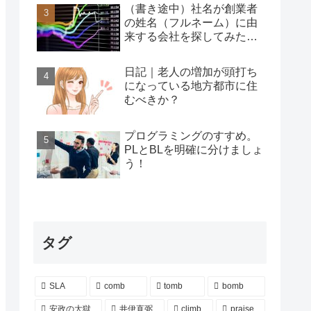
（書き途中）社名が創業者
の姓名（フルネーム）に由
来する会社を探してみた…
日記｜老人の増加が頭打ち
になっている地方都市に住
むべきか？
プログラミングのすすめ。
PLとBLを明確に分けましょ
う！
タグ
SLA
comb
tomb
bomb
安政の大獄
井伊直弼
climb
praise