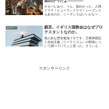
面白かったよ――――
ネタバレあり。うん、面白かった。人間
ドラマ！ヒューマンドラマ！シーズン２
もあるのか。シーズン２はいいかなーー
ーー。大きく話を分けると…小島編、宇
津帆編、山岡編があって、海老原若頭の
弟分である小島の話まではなんか先が読
戯言。イギリス国教会はなぜプロ
徒然草2.0
めなくて不思議な感じだっ...
テスタントなのか。
個人的な歴史勉強メモです。王権神授説
と自由主義（リベラリズム）の関係につ
いて調べていてふと思った。そういえ
ば、ヘルシンクに出てくるアーカードを
子飼いにしている英国国教会（イングラ
ンド教会）（英国聖公会）または単に聖
公会というらしい。彼らは「...
スポンサーリンク