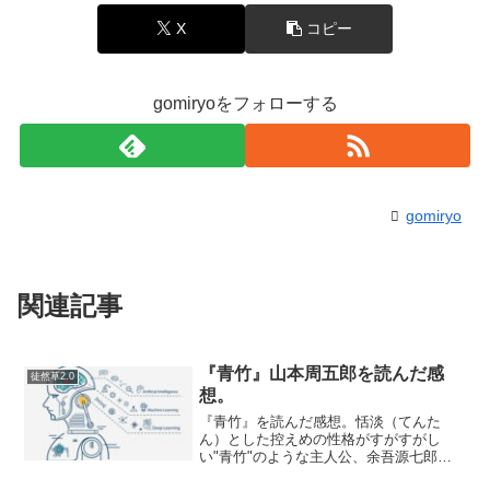
X
コピー
gomiryoをフォローする
gomiryo
関連記事
『青竹』山本周五郎を読んだ感
徒然草2.0
想。
『青竹』を読んだ感想。恬淡（てんた
ん）とした控えめの性格がすがすがし
い"青竹"のような主人公、余吾源七郎
（よごげんしちろう）のお話である。井