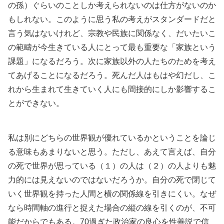
の孫）ぐらいのことしか考えられないのは仕方がないのか
もしれない。このように思う私の考えがスタンダードだと
言う気はないけれど、宗教や民族に関係なく、だいたいこ
の範疇が今生きている人にとって最も重要な「家族という
課題」になるだろう。次に家族以外の人たちのためを考え
てあげることになるだろう。死んだ人はもはや幻だし、こ
れから生まれて生きていく人にも間接的にしか影響するこ
とができない。
私は別にどちらの世界観が優れているかということを論じ
る意味もあまりないと思う。ただし、あえて言えば、自分
の死で世界が思っている（１）の人は（２）の人よりも魅
力的には見えないのではないだろうか。自分の死で閉じて
いく世界観を持った人間と横の関係線を引きにくい。なぜ
なら時間軸の進行と捉えた場合の縦の線を引くのが、不可
能だからでもある。70過ぎた政治家の良心を性善説で信