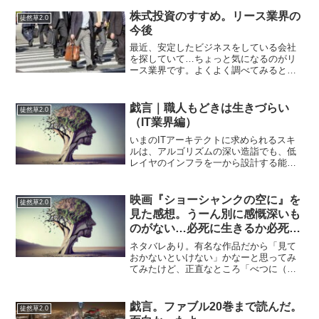
伊直政の家臣として仕え、島津家の退却
の折に侍大将・阿多盛淳を竹槍で打ち取
株式投資のすすめ。リース業界の
徒然草2.0
るも、論功行賞で名乗りをあげ...
今後
最近、安定したビジネスをしている会社
を探していて…ちょっと気になるのがリ
ース業界です。よくよく調べてみると外
の金融業と同じで現状からの脱皮して高
利益体質を目指すという課題があるよう
ですが…長期投資向けの企業を探してい
戯言｜職人もどきは生きづらい
徒然草2.0
ます。ちょっと気になるの...
（IT業界編）
いまのITアーキテクトに求められるスキ
ルは、アルゴリズムの深い造詣でも、低
レイヤのインフラを一から設計する能力
でもない。クラウドサービスを組み合わ
せて、最適なソリューションを構築する
ことが価値になっている。昔は『自作ア
映画『ショーシャンクの空に』を
徒然草2.0
ルゴリズムで最適化』と...
見た感想。うーん別に感慨深いも
のがない…必死に生きるか必死に
死ぬか、いずれにしても友情は必
ネタバレあり。有名な作品だから「見て
要なのかな
おかないといけない」かなーと思ってみ
てみたけど、正直なところ「べつに（そ
れほど、面白くない）」作品でした。ま
あ、可もなく不可もなく見られはしまし
たけど、すごい期待したほどじゃなかっ
戯言。ファブル20巻まで読んだ。
徒然草2.0
たなーっと、いう感じです...