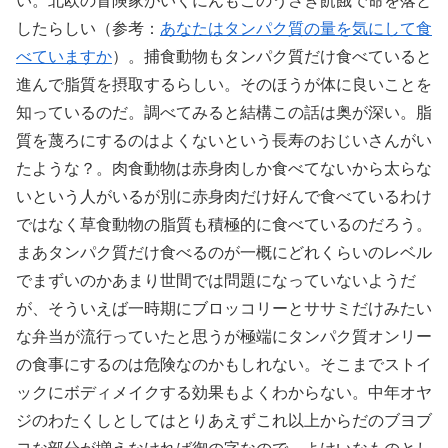
い。北欧の冒険家がいくにんもこのうさぎ飢餓で命を落と
したらしい（参考：
あなたはタンパク質の量を気にして食
べていますか
）。捕食動物もタンパク質だけ食べていると
進んで脂質を摂取するらしい。そのほうが体に良いことを
知っているのだ。調べてみると結構この話は奥が深い。脂
質を蔑ろにするのはよくないという長寿のおじいさんがい
たような？。肉食動物は赤身肉しか食べてないから太らな
いという人がいるが別に赤身肉だけ好んで食べているわけ
ではなく草食動物の脂質も積極的に食べているのだろう。
まあタンパク質だけ食べるのが一概にどれくらいのレベル
でまずいのかあまり世間では問題になっていないようだ
が、そういえば一時期にブロッコリーとササミだけみたい
な弁当が流行っていたと思うが極端にタンパク質オンリー
の食事にするのは危険なのかもしれない。そこまでストイ
ックにボディメイクする効果もよくわからない。中年オヤ
ジのわたくしとしてはとりあえずこれ以上からだのブヨブ