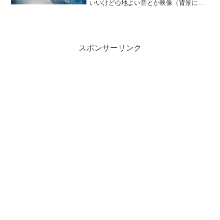
いいけど心地よい音とか映像（背景に花
火とか）ながれるおもちゃ？ツールがあ
ったら何か捗るんじゃなかろうか？とふ
と思った…ラズパイとかで作ればいいの
か？イメージは、こんぴゅ...
スポンサーリンク