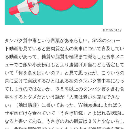
2025.01.17
タンパク質中毒という言葉があるらしい。SNSのショー
ト動画を見ていると筋肉質な人の食事について言及してい
る動画があって、糖質や脂質を極限まで減らした食事メニ
ューでご飯や小麦粉はもとより唐揚げ弁当なども否定して
いて「何を食えばいいの？」と見て思ったが、こういうの
真に受けて実践するひとはある種のタンパク質中毒になっ
てしまうのではないか。３５％以上のタンパク質を含む食
事をするとダメだという話が『人間は老いを克服できな
い』（池田清彦）に書いてあった。Wikipediaによればウ
サギ肉だけを食べていて「うさぎ飢餓」とよばれる状態に
なると書いてある。うさぎの肉の脂質は８％と少ないらし