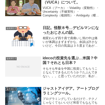
知れているのは、世間の評...
（VUCA）について。
VUCA（ブーカ）・Volatility（変動性）・
Uncertainty（不確実性）・
Complexity（複雑性）・Ambiguity（曖昧
性）…の４つの頭文字をとって、ブーカ
と呼ばれるらしいです。もともとは軍事
用語だったらしいです。ま...
日記。怪獣８号…デビルマンにな
徒然草2.0
ったおじさんの話。
相変わらず四十肩で肩痛いし頬の中は痛
いが体調はまずまずかな。余談は許さな
いけど。今日の気温は３５度まであがっ
たらしい。暑いのは辛いが暑いほうが多
分体調よくなるんだろうな。と期待して
いる。怪獣８号。３話まで見た。おもち
idecoの投資先を選ぶ…米国？中
徒然草2.0
ゃ屋でフィギュア見て、な...
国？それとも日本？
そもそも年金を中国に投資してもらうこ
となんてできるんだろうか？たぶんでき
ない。。。と思っていたのだが、私が
idecoの証券口座に利用している楽天証券
だと、インデックスファンド海外新興国
（エマージング）株式というETF?を購入
ジャストアイデア。アートプログ
徒然草2.0
すれば、新興国…...
ラミングツール。
プログラミングしているだけで…テクノ
じゃなくてもいいけど和音でもなんでも