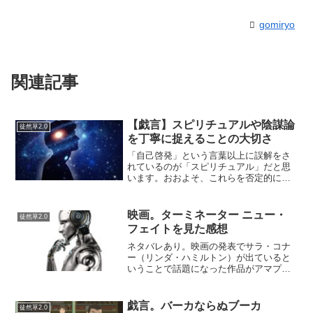
gomiryo
関連記事
【戯言】スピリチュアルや陰謀論
徒然草2.0
を丁寧に捉えることの大切さ
「自己啓発」という言葉以上に誤解をさ
れているのが「スピリチュアル」だと思
います。おおよそ、これらを否定的に捉
えている人は、早い話がわかっていない
と思います。…というのは、認識哲学の
観点からも、自分の視点でしか私達があ
映画。ターミネーター ニュー・
徒然草2.0
らゆる物事を見ることはで...
フェイトを見た感想
ネタバレあり。映画の発表でサラ・コナ
ー（リンダ・ハミルトン）が出ていると
いうことで話題になった作品がアマプラ
に入っていた。その時は、これは絶対に
見たい！と思ったのだが、その後に鳴か
ず飛ばずだったということで内容の質は
戯言。バーカならぬブーカ
徒然草2.0