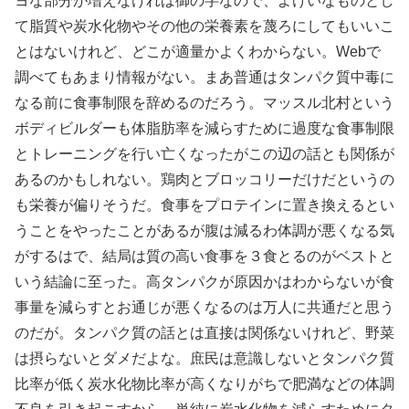
ヨな部分が増えなければ御の字なので、よけいなものとし
て脂質や炭水化物やその他の栄養素を蔑ろにしてもいいこ
とはないけれど、どこが適量かよくわからない。Webで
調べてもあまり情報がない。まあ普通はタンパク質中毒に
なる前に食事制限を辞めるのだろう。マッスル北村という
ボディビルダーも体脂肪率を減らすために過度な食事制限
とトレーニングを行い亡くなったがこの辺の話とも関係が
あるのかもしれない。鶏肉とブロッコリーだけだというの
も栄養が偏りそうだ。食事をプロテインに置き換えるとい
うことをやったことがあるが腹は減るわ体調が悪くなる気
がするはで、結局は質の高い食事を３食とるのがベストと
いう結論に至った。高タンパクが原因かはわからないが食
事量を減らすとお通じが悪くなるのは万人に共通だと思う
のだが。タンパク質の話とは直接は関係ないけれど、野菜
は摂らないとダメだよな。庶民は意識しないとタンパク質
比率が低く炭水化物比率が高くなりがちで肥満などの体調