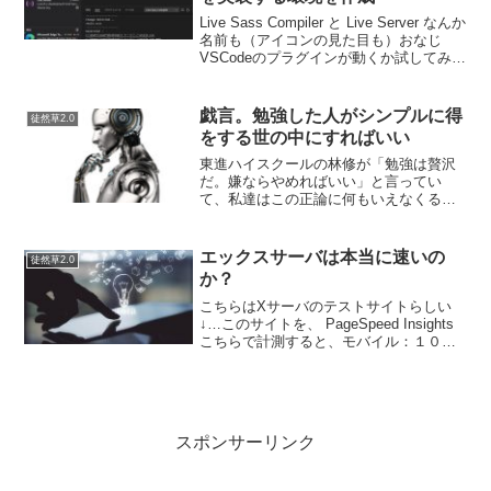
Live Sass Compiler と Live Server なんか
名前も（アイコンの見た目も）おなじ
VSCodeのプラグインが動くか試してみた
件。ふつうに考えて、競合するようなも
のじゃないと思うけど…結論ちょっとつ
まづいたが…問題なく...
戯言。勉強した人がシンプルに得
徒然草2.0
をする世の中にすればいい
東進ハイスクールの林修が「勉強は贅沢
だ。嫌ならやめればいい」と言ってい
て、私達はこの正論に何もいえなくる。
しかし、これで納得していいんですか
ね？竹中平蔵も大学を無償化すると勉強
しなくなるとも言っていました。…これ
エックスサーバは本当に速いの
徒然草2.0
って消費税を増やしたら消費が...
か？
こちらはXサーバのテストサイトらしい
↓…このサイトを、 PageSpeed Insights
こちらで計測すると、モバイル：１０
０、PCサイト：９９、驚異的な数値をは
じき出す。WordPressじゃなくて静的ペ
ージだからだろうか…SEOでスピ...
スポンサーリンク