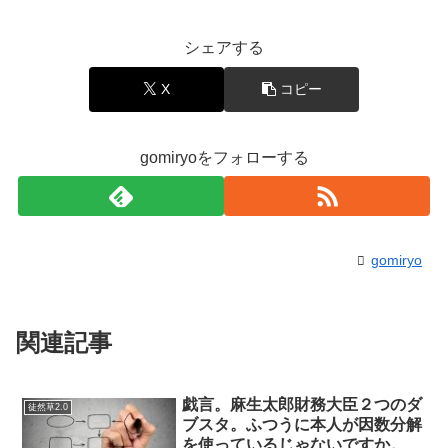
シェアする
X
コピー
gomiryoをフォローする
gomiryo
関連記事
戯言。麻生太郎財務大臣２つのダ
徒然草2.0
ブスタ。ふつうに本人が因数分解
を使っているじゃないですか。