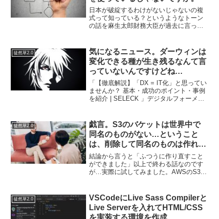
日本が破綻するわけがないじゃないの複
式って知っている？というようなトーン
の話を麻生太郎財務大臣が過去に言って
いたと思いますが、コロナの給付金を出
す出さないについては"後の世代に借金を
残すのか？"と言って拒否しているんです
気になるニュース。ダーウィンは
徒然草2.0
ね。（あれれ？日銀が...
変化できる種が生き残るなんて言
っていないんですけどね…
「【徹底解説】「DX = IT化」と思ってい
ませんか？ 基本・成功のポイント・事例
を紹介 | SELECK 」デジタルフォーメー
ションということがよく分かっていませ
んが、このDXまでステップを見ると…最
終目標はAI/データ活用が当たり前にな...
戯言。S3のバケットは世界中で
徒然草2.0
同名のものがない…ということ
は、削除して同名のものは作れる
か？
結論から言うと「ふつうに作り直すこと
ができました」以上で終わる話なのです
が…実際に試してみました。AWSのS3と
いうオンラインオブジェクトストレージ
があります。アップロードしたファイル
はURLが発行されてアクセスが可能です
VSCodeにLive Sass Compilerと
徒然草2.0
が…このURLドメ...
Live Serverを入れてHTML/CSS
を実装する環境を作成