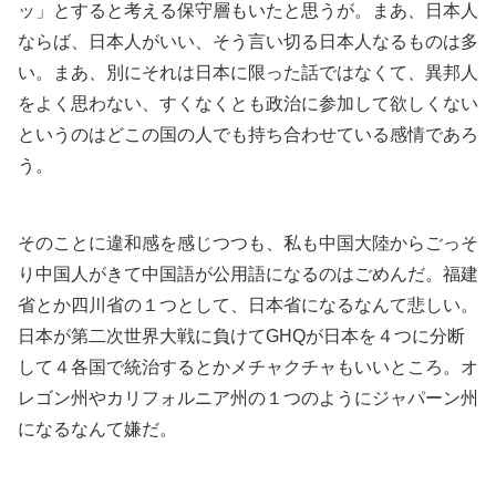
ッ」とすると考える保守層もいたと思うが。まあ、日本人
ならば、日本人がいい、そう言い切る日本人なるものは多
い。まあ、別にそれは日本に限った話ではなくて、異邦人
をよく思わない、すくなくとも政治に参加して欲しくない
というのはどこの国の人でも持ち合わせている感情であろ
う。
そのことに違和感を感じつつも、私も中国大陸からごっそ
り中国人がきて中国語が公用語になるのはごめんだ。福建
省とか四川省の１つとして、日本省になるなんて悲しい。
日本が第二次世界大戦に負けてGHQが日本を４つに分断
して４各国で統治するとかメチャクチャもいいところ。オ
レゴン州やカリフォルニア州の１つのようにジャパーン州
になるなんて嫌だ。