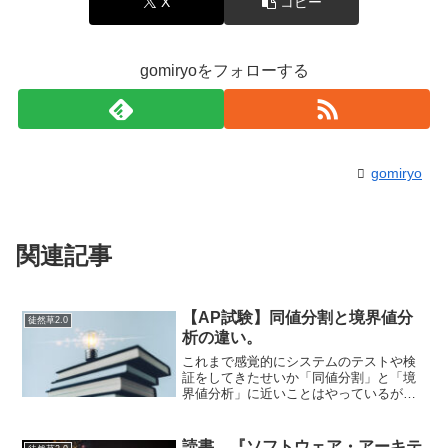
X
コピー
gomiryoをフォローする
gomiryo
関連記事
【AP試験】同値分割と境界値分
徒然草2.0
析の違い。
これまで感覚的にシステムのテストや検
証をしてきたせいか「同値分割」と「境
界値分析」に近いことはやっているがあ
まり違いを意識したことがなかったので
まとめてみた。「同値分割」と「境界値
分析」は、ブラックボックステストにお
読書。『ソフトウェア・アーキテ