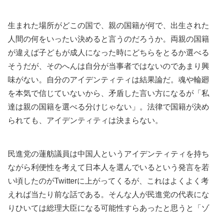
生まれた場所がどこの国で、親の国籍が何で、出生された
人間の何をいったい決めると言うのだろうか。両親の国籍
が違えば子どもが成人になった時にどちらをとるか選べる
そうだが、そのへんは自分が当事者ではないのであまり興
味がない。自分のアイデンティティは結果論だ。魂や輪廻
を本気で信じていないから、矛盾した言い方になるが「私
達は親の国籍を選べる分けじゃない」。法律で国籍が決め
られても、アイデンティティは決まらない。
民進党の蓮舫議員は中国人というアイデンティティを持ち
ながら利便性を考えて日本人を選んでいるという発言を若
い頃したのがTwitterに上がってくるが、これはよくよく考
えれば当たり前な話である。そんな人が民進党の代表にな
りひいては総理大臣になる可能性すらあったと思うと「ゾ