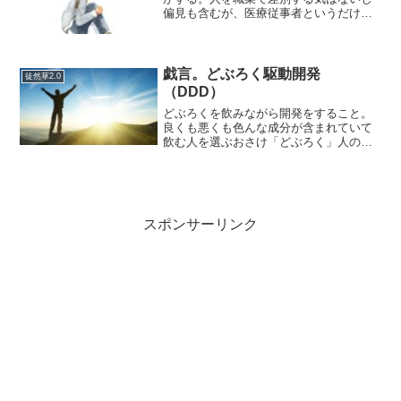
偏見も含むが、医療従事者というだけで
変な話ちょっと気をつけないといけない
と思っている。…いや、言い訳したが、
ただの偏見であり私の問題である。相手
の問題では一切なく私の問...
戯言。どぶろく駆動開発
徒然草2.0
（DDD）
どぶろくを飲みながら開発をすること。
良くも悪くも色んな成分が含まれていて
飲む人を選ぶおさけ「どぶろく」人の精
神/思考に影響を与えてくれる。まあ少量
のアルコールは頭の働きを活発化させる
らしいというデータもあるらしいので、
あながちプログラミンと...
スポンサーリンク