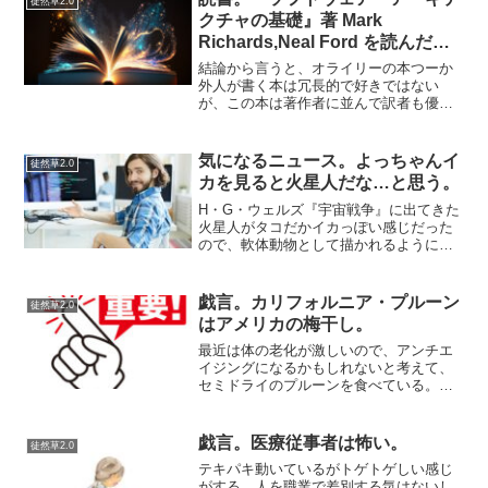
徒然草2.0
ける用語であり、言葉とし...
クチャの基礎』著 Mark
Richards,Neal Ford を読んだ感
想。
結論から言うと、オライリーの本つーか
外人が書く本は冗長的で好きではない
が、この本は著作者に並んで訳者も優れ
ている。自然で無理のない日本語で描か
れており、非常に読みやすい。手元に置
いておきたい１冊。様々な技術や商売の
気になるニュース。よっちゃんイ
徒然草2.0
特性を意識して、トレードオ...
カを見ると火星人だな…と思う。
H・G・ウェルズ『宇宙戦争』に出てきた
火星人がタコだかイカっぽい感じだった
ので、軟体動物として描かれるようにな
ったせいなので発想としては逆なのです
が…よっちゃんイカを見ると「火星人だ
な」…と思う。火星人がイカっぽい、じ
戯言。カリフォルニア・プルーン
徒然草2.0
ゃなくて、イカは火星人...
はアメリカの梅干し。
最近は体の老化が激しいので、アンチエ
イジングになるかもしれないと考えて、
セミドライのプルーンを食べている。…
これがアンチエイジングになるのか知ら
ないけれど、毎日フルーツを食べたいが
この物価高のご時世何のフルーツを買う
戯言。医療従事者は怖い。
徒然草2.0
にしても高い。加工されて...
テキパキ動いているがトゲトゲしい感じ
がする。人を職業で差別する気はないし