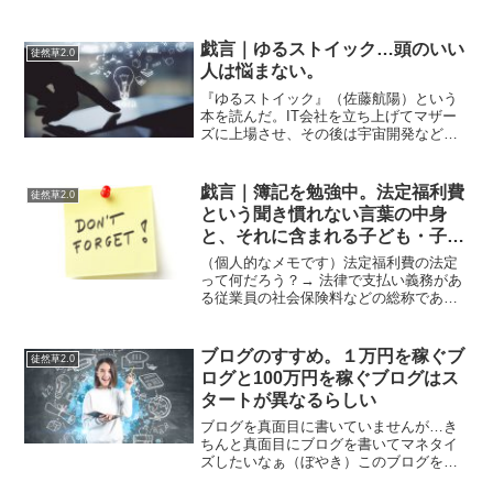
detailsContinue a...
戯言｜ゆるストイック…頭のいい
徒然草2.0
人は悩まない。
『ゆるストイック』（佐藤航陽）という
本を読んだ。IT会社を立ち上げてマザー
ズに上場させ、その後は宇宙開発などを
手がける会社を創業している、いわゆる
スーパーな人だ。正直なところ、凡庸な
自分が何か役に立つことを得られる本な
戯言｜簿記を勉強中。法定福利費
徒然草2.0
のだろうか、と半信半疑...
という聞き慣れない言葉の中身
と、それに含まれる子ども・子育
て支援金について
（個人的なメモです）法定福利費の法定
って何だろう？→ 法律で支払い義務があ
る従業員の社会保険料などの総称であ
る。社会保険料と健康保険料は一緒のも
のか？→ 健康保険料は社会保険料の一部
である。社会保険料は、健康保険の他
ブログのすすめ。１万円を稼ぐブ
徒然草2.0
に、介護保険、厚生年金、...
ログと100万円を稼ぐブログはス
タートが異なるらしい
ブログを真面目に書いていませんが…き
ちんと真面目にブログを書いてマネタイ
ズしたいなぁ（ぼやき）このブログを見
て最終的に月100万円を稼ぎたいのであれ