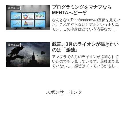
ば激戦区ジャンルで勝たないといけない
ということが分かった逆に1,2万円ぐらい
プログラミングをマナブなら
徒然草2.0
であれば誰でも十...
MENTAへどーぞ
なんとなくTechAcademyの宣伝を見てい
た。これでやらないとアホというホリエ
モン。この中身はどういう内容なの
か？？？と気になっていたので…動画を
見ずにこの言い方はなんかトゲがあると
いうかなんか違和感あったので。結論か
戯言。3月のライオンが描きたい
徒然草2.0
ら言うと見終わった...
のは「孤独」
アマプラで３月のライオンが追加されて
いたのでチラ見しています。最後まで見
ていないし…感想はズレているかもしれ
ませんが「３月のライオン」が描きたい
のは、単純に「孤独」なんだと個人的に
は思います。羽海野チカ「はちみつとク
ローバー」も同様に三角関...
スポンサーリンク