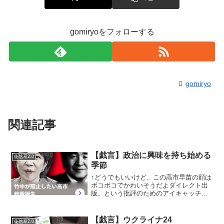
gomiryoをフォローする
gomiryo
関連記事
【戯言】政治に興味を持ち始める
徒然草2.0
季節
↑どうでもいいけど、この高市早苗の顔は
ボコボコでかわいそうだよダイレクト出
版。という批評のためのアイキャッチで
す。はい。…結論から言ってしまえば…
政治っていうのは「国家という共同幻想
をぶち壊す正攻法の取り組みなのだ」と
【戯言】ウクライナ24
徒然草2.0