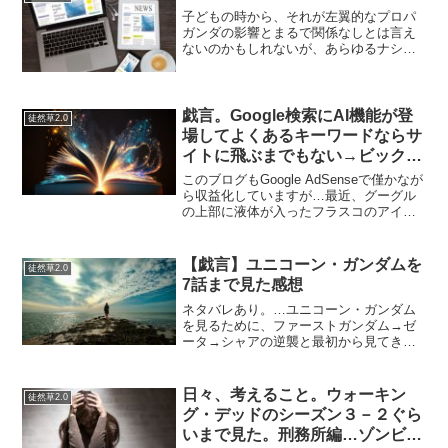
いうことに今更気付いた...
子どもの時から、それが左翼的なプロパ
ガンダの影響とまるで関係なしとは言え
ないのかもしれないが、あらゆるナショ
ナリズムに関わるとだいたい損をすると
思っている…とはいえ日本列島を住処に
して日本人という共同幻想を抱く億を超
える人の中で、少なからず...
戯言。Google検索にAI機能が登
徒然草2.0
場してよくあるキーワードならサ
イトに飛ぶまでもない→ビックキ
ーワードは終焉？
このブログもGoogle AdSenseで僅かなが
ら収益化していますが…最近、グーグル
の上部に液体が入ったフラスコのアイコ
ンが追加されました。そのアイコンを押
すことで「生成AIによる新しい体験」が
できるとのこと。はやいはなしが、MSN
【戯言】ユニコーン・ガンダムを
徒然草2.0
のBi...
7話まで見た感想
ネタバレあり。…ユニコーン・ガンダム
を見るために、ファーストガンダム→ゼ
ータ→シャアの逆襲と最初から見てきた
と言ってもいい。最初少し躓いたが何と
なく加速しない感じではあるが惰性で見
ている。各キャラクタの関連性があんま
日々、考えること。ウォーキン
徒然草2.0
り見えないまま話が進むの...
グ・デッドのシーズン３－２ぐら
いまで見た。刑務所編…ゾンビは