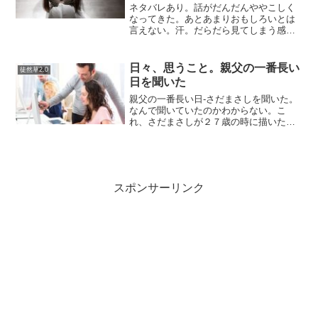
エコな永久機関だよな。
ネタバレあり。話がだんだんややこしく
なってきた。あとあまりおもしろいとは
言えない。汗。だらだら見てしまう感じ
である。アンドレアを助けた黒人女はカ
ッコいい。なんで刀を使えるのか？（ア
ンドレアとキャロルの名前を以前のエン
日々、思うこと。親父の一番長い
徒然草2.0
トリーで間違えていた）あ...
日を聞いた
親父の一番長い日-さだまさしを聞いた。
なんで聞いていたのかわからない。こ
れ、さだまさしが２７歳の時に描いたら
しい。すごいな。いやでも、若いから書
ける曲でもあると思った。あとこれも
う、長いしなんかもうミュージカルだ
な。あまり、さだまさしのこと...
スポンサーリンク