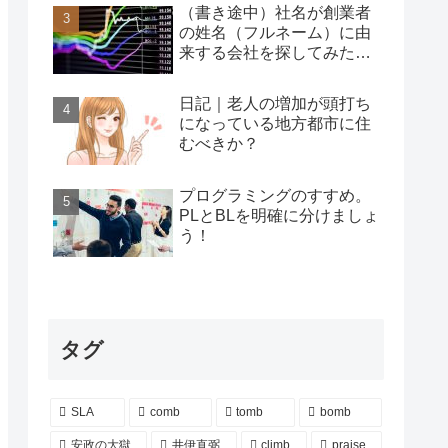
（書き途中）社名が創業者
の姓名（フルネーム）に由
来する会社を探してみた…
日記｜老人の増加が頭打ち
になっている地方都市に住
むべきか？
プログラミングのすすめ。
PLとBLを明確に分けましょ
う！
タグ
SLA
comb
tomb
bomb
安政の大獄
井伊直弼
climb
praise