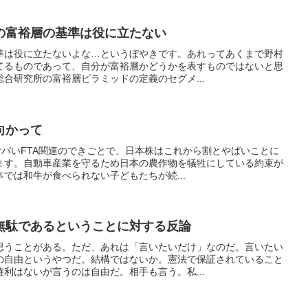
の富裕層の基準は役に立たない
準は役に立たないよな…というぼやきです。あれってあくまで野村
てるものであって、自分が富裕層かどうかを表すものではないと思
合研究所の富裕層ピラミッドの定義のセグメ...
向かって
ヤバいFTA関連のできごとで、日本株はこれから割とやばいことに
ます。自動車産業を守るため日本の農作物を犠牲にしている約束が
では和牛が食べられない子どもたちが続...
無駄であるということに対する反論
思うことがある。ただ、あれは「言いたいだけ」なのだ。言いたい
の自由というやつだ。結構ではないか。憲法で保証されていること
利はないが言うのは自由だ。相手も言う。私...