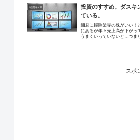
投資のすすめ。ダスキ
徒然草2.0
ている。
細君に掃除業界の株がいい！と
にあるが年々売上高が下がっ
うまくいっていないと…つまり
スポ