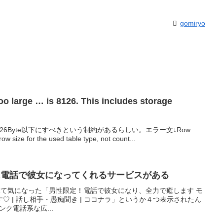
gomiryo
large … is 8126. This includes storage
126Byte以下にすべきという制約があるらしい。エラー文↓Row
w size for the used table type, not count...
aには電話で彼女になってくれるサービスがある
広告を見て気になった「男性限定！電話で彼女になり、全力で癒します モ
♡ | 話し相手・愚痴聞き | ココナラ」というか４つ表示されたん
ンク電話系な広...