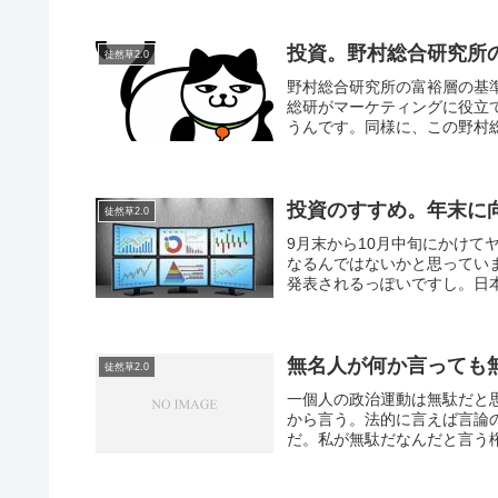
投資。野村総合研究所
徒然草2.0
野村総合研究所の富裕層の基
総研がマーケティングに役立
うんです。同様に、この野村総
投資のすすめ。年末に
徒然草2.0
9月末から10月中旬にかけて
なるんではないかと思ってい
発表されるっぽいですし。日本
無名人が何か言っても
徒然草2.0
一個人の政治運動は無駄だと
から言う。法的に言えば言論
だ。私が無駄だなんだと言う権