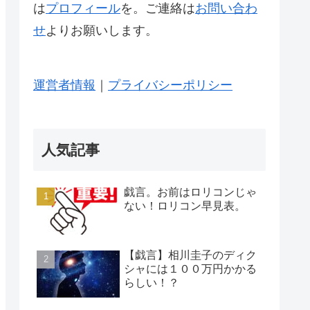
は
プロフィール
を。ご連絡は
お問い合わ
せ
よりお願いします。
運営者情報
｜
プライバシーポリシー
人気記事
戯言。お前はロリコンじゃ
ない！ロリコン早見表。
【戯言】相川圭子のディク
シャには１００万円かかる
らしい！？