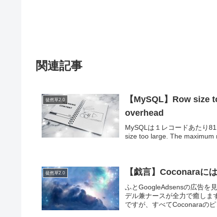
関連記事
【MySQL】Row size too 
徒然草2.0
overhead
MySQLは１レコードあたり8
size too large. The maximum ro
【戯言】Coconar
徒然草2.0
ふとGoogleAdsensの
デル兼ナースが全力で癒します
ですが、すべてCoconaraのピ