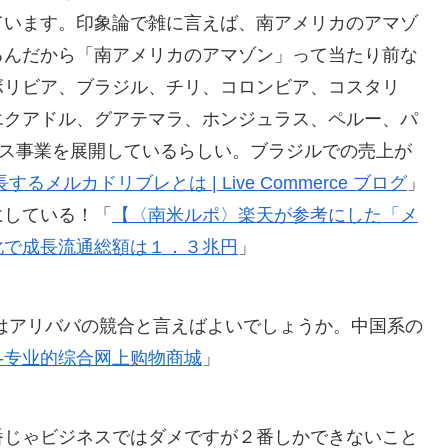
ています。印象論で雑に言えば、南アメリカのアマゾ
るんだから「南アメリカのアマゾン」って当たり前な
ボリビア、ブラジル、チリ、コロンビア、コスタリ
エクアドル、グアテマラ、ホンジュラス、ペルー、パ
ース事業を展開しているらしい。ブラジルでの売上が
メルカドリブレとは | Live Commerce ブログ
」
にしている！「
【〈南米ルポ〉楽天が参考にした「メ
化で成長流通総額は１．３兆円
」
om)はアリババの競合と言えばよいでしょうか。中国系の
-专业的综合网上购物商城
」
番じゃビジネスではダメですが２番しかできないこと