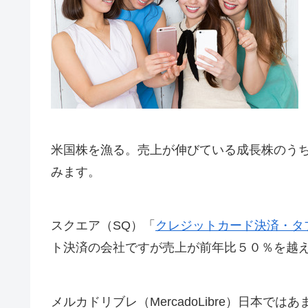
米国株を漁る。売上が伸びている成長株のう
みます。
スクエア（SQ）「
クレジットカード決済・タブレ
ト決済の会社ですが売上が前年比５０％を越
メルカドリブレ（MercadoLibre）日本