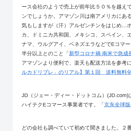
ース会社のようで売上が前年比５０％を越え
ンでしょうか。アマゾン川は南アメリカにあ
気もしますが（汗）アルゼンチンをはじめ…
カ、ドミニカ共和国、メキシコ、スペイン、
ナマ、ウルグアイ、ベネズエラなどでEコマ
半分以上とのこと「
新型コロナ禍 南米で急成長する
アマゾンより便利で、楽天も配送方法を参考
ルカドリブレ」のリアル】第１回 送料無料
JD（ジェー・ディー・ドットコム）(JD.c
ハイテクEコマース事業者です。「
京东全球版
どの会社も調べていて初めて聞きました。２