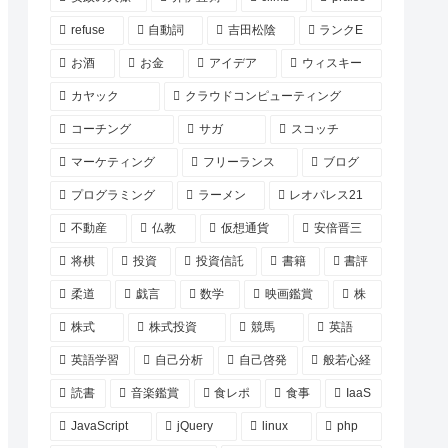
refuse
自動詞
吉田松陰
ランクE
お酒
お金
アイデア
ウィスキー
カヤック
クラウドコンピューティング
コーチング
サガ
スコッチ
マーケティング
フリーランス
ブログ
プログラミング
ラーメン
レオパレス21
不動産
仏教
仮想通貨
安倍晋三
将棋
投資
投資信託
書籍
書評
柔道
戯言
数学
映画鑑賞
株
株式
株式投資
競馬
英語
英語学習
自己分析
自己啓発
般若心経
読書
音楽鑑賞
食レポ
食事
IaaS
JavaScript
jQuery
linux
php