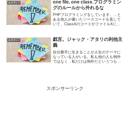
one file, one class.プログラミン
徒然草2.0
グのルールから外れるな
PHPプログラミングをしています。…と
ある他人が書いたソースコードを直して
いて、ClassAのコードがファイルXに書
かれていると思ったのですが、ファイルX
にはClassBも書かれていました。1ファ
イルに複数のクラスを書いてはいけない
戯言。ジャック・アタリの利他主
徒然草2.0
というル...
義
自分勝手に生きることが人生のテーマに
なっている人がいる。私も他の人も例外
ではなく…私だけは例外だというつもり
もない。その一方、それだと虚しい感じ
がして、他人のために生きることが自分
のためになると考える人も中にはいる。
自身の被災地などに多額の...
スポンサーリンク