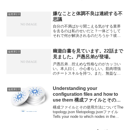
なった時、そもそも自分の考えていた
「愛」が正しかったのか？と問うような
歌詞がJ-POPには多いとふと思ったのだ
嫌なことと体調不良は連続する不
徒然草2.0
が、逆にまあまったくな...
思議
自分の不満ばかり聞こえる気がする業界
を去るのは私のせいだと？一体どうして
それで何が解決されるのだろうか？彼ら
は業界を変えることが目的ではなく、た
だ作業をすることが目的なのだそうだ。
…やっていることといっていることの矛
幽遊白書を見ています。22話まで
徒然草2.0
盾それは誰にでもあり私に...
見ました。戸愚呂弟が登場。
戸愚呂弟…控えめな性格なのがカッコい
い。本人曰く、小心者らしい。筋肉増強
のチートスキルを持つ。また、無益な殺
傷は好まないとのこと。乱童や朱雀とい
う強敵を退けてきた浦飯幽助だったが…
性格の良い点もふくめて格上感があるキ
Understanding your
徒然草2.0
ャラだな。幽遊白書と言え...
configuration files and how to
use them 構成ファイルとその使
用方法について(編集中)
構成ファイルとその使用方法についてThe
topology.json filetopology.jsonファイル
Tells your node to which nodes in the
network it should talk to....