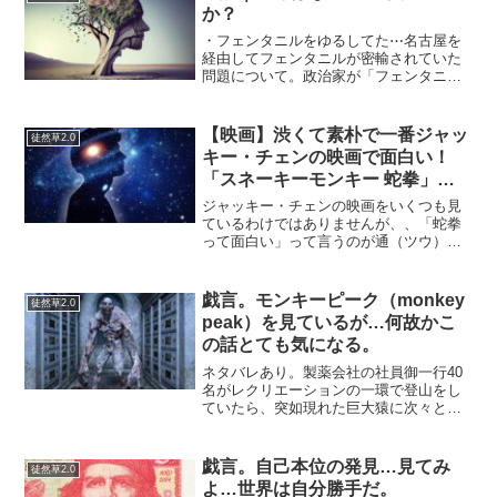
か？
・フェンタニルをゆるしてた⋯名古屋を
経由してフェンタニルが密輸されていた
問題について。政治家が「フェンタニル
の密輸を許すな」って言っているけど、
ゆるすな！じゃなくてなんでゆるしてた
の？って感じなのですが⋯問題をすり替
【映画】渋くて素朴で一番ジャッ
徒然草2.0
えてない？フェンタニルを...
キー・チェンの映画で面白い！
「スネーキーモンキー 蛇拳」を
見た感想
ジャッキー・チェンの映画をいくつも見
ているわけではありませんが、、「蛇拳
って面白い」って言うのが通（ツウ）な
のかなと勝手に思っています。むかし、
知人の誰かがそんなことを言っていたよ
うな気がする。まあ、酔拳１→酔拳２と
戯言。モンキーピーク（monkey
徒然草2.0
かも同じような話の内容で...
peak）を見ているが…何故かこ
の話とても気になる。
ネタバレあり。製薬会社の社員御一行40
名がレクリエーションの一環で登山をし
ていたら、突如現れた巨大猿に次々とや
られて行くという戦慄のサバイバルホラ
ー漫画。何が面白いか？と聞かれると説
明が難しいし、ストーリーが上手いかと
戯言。自己本位の発見…見てみ
徒然草2.0
いうと正直そうでもなく...
よ…世界は自分勝手だ。