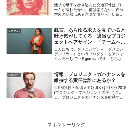
池袋で母子を巻き込んだ交通事件はブレ
ーキが壊れたせい。俺は悪くない。自分
本位の姿勢はある意味で憎たらしい反面
ここまで貫けると羨ましいとすら思って
しまう。貫けなければ上級国民になんか
なれないんだと自分がない人が諦める
戯言。あらゆる求人を見ていると
徒然草2.0
（？）まあしかし、世間は悪...
吐き気がしてくる「適当なプロジ
ェクトへアサイン」「チームへ貢
献できる」ってなんだかなぁ。
こんにちは。ダメニンゲン＋（ダメニン
ゲンプラス）というプロダクトをアジャ
イル開発しているgomiryoです。どんなサ
ービスにするか？まだ企画のコンセプト
もありません。予算もゼロ。納期だけは
決まっている状態です。PM募集。…さ
情報｜プロジェクトガバナンスを
徒然草2.0
て、（少しニュア...
維持する責任は誰にあるか？
※PM試験の学習メモQ.JIS Q 21500:2018
(プロジェクトマネジメントの手引)によ
る、プロジェクトガバナンスを維持する
責任は誰にあるか？A.プロジェクトスポ
ンサまたは、プロジェクト委員会プロジ
ェクトスポンサ/プロジェクト運営委...
スポンサーリンク