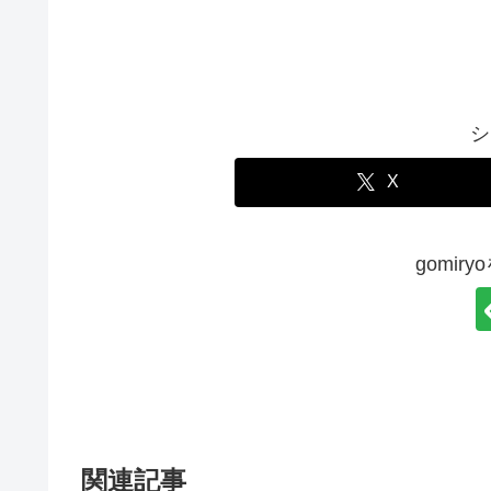
シ
X
gomir
関連記事