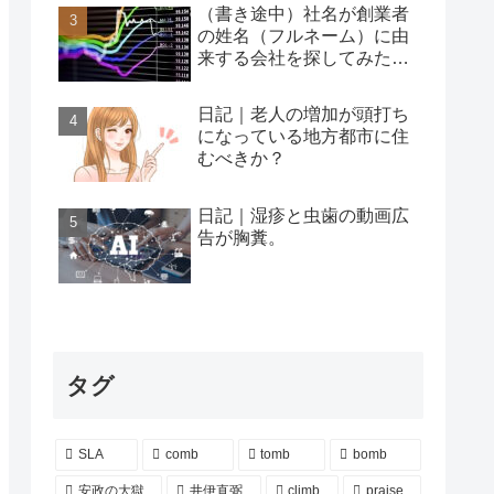
（書き途中）社名が創業者
の姓名（フルネーム）に由
来する会社を探してみた…
日記｜老人の増加が頭打ち
になっている地方都市に住
むべきか？
日記｜湿疹と虫歯の動画広
告が胸糞。
タグ
SLA
comb
tomb
bomb
安政の大獄
井伊直弼
climb
praise