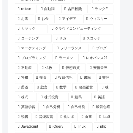
refuse
自動詞
吉田松陰
ランクE
お酒
お金
アイデア
ウィスキー
カヤック
クラウドコンピューティング
コーチング
サガ
スコッチ
マーケティング
フリーランス
ブログ
プログラミング
ラーメン
レオパレス21
不動産
仏教
仮想通貨
安倍晋三
将棋
投資
投資信託
書籍
書評
柔道
戯言
数学
映画鑑賞
株
株式
株式投資
競馬
英語
英語学習
自己分析
自己啓発
般若心経
読書
音楽鑑賞
食レポ
食事
IaaS
JavaScript
jQuery
linux
php