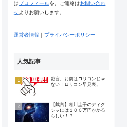
は
プロフィール
を。ご連絡は
お問い合わ
せ
よりお願いします。
運営者情報
｜
プライバシーポリシー
人気記事
戯言。お前はロリコンじゃ
ない！ロリコン早見表。
【戯言】相川圭子のディク
シャには１００万円かかる
らしい！？