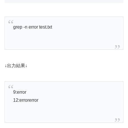
grep -n error test.txt
↓出力結果↓
9:error
12:errorerror