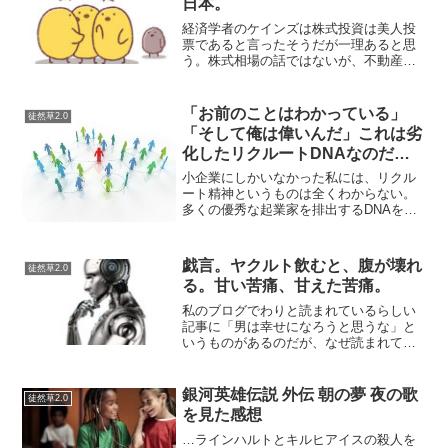
日本。
経済学者のケインズは株式投資は美人投
票であると言ったそうだが一理あると思
う。株式相場の話ではないが、不動産よ
りも債券の性質があるというREITが、軒
並み下がって人気がないのでREIT指数は
地に落ちている。値動きに変化が少なく
「お前のことはわかっている」
徒然草2.0
てコンスタントに...
「そして俺は偉いんだ」これは劣
化したリクルートDNAなのだろ
うか？
小企業にしかいなかった私には、リクル
ート精神というものは全くわからない。
多くの優秀な起業家を排出するDNAを持
つ「リクルート」という会社について
Webで漁ってみると、、、その手のポジ
ティブな記事に出会う。リクルートの人
戯言。ヤクルト飲むと、腹が壊れ
徒然草2.0
材育成システムはすごい...
る。甘い苦痛、甘えた苦痛。
私のブログでわりと読まれているらしい
記事に「男は幸せになろうと思うな」と
いうものがあるのだが、なぜ読まれてい
るのだろうか。魁！男塾の江田島平八の
言葉をパクったからだろうか。...内容が
評価されて読まれていると嬉しいのだ
銀河英雄伝説 外伝 朝の夢 夜の歌
徒然草2.0
が。あの記事に出てくる...
を見た感想
…ラインハルトとキルヒアイスの殺人を