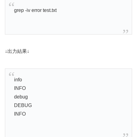
grep -iv error test.txt
↓出力結果↓
info
INFO
debug
DEBUG
INFO