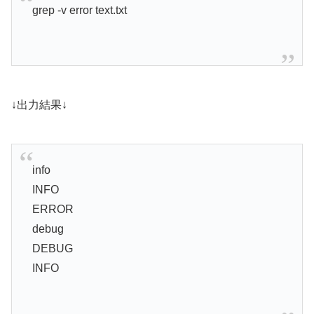
grep -v error text.txt
↓出力結果↓
info
INFO
ERROR
debug
DEBUG
INFO