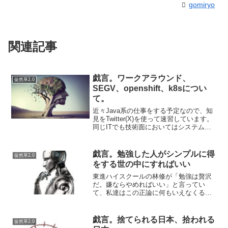
gomiryo
関連記事
戯言。ワークアラウンド、
徒然草2.0
SEGV、openshift、k8sについ
て。
近々Java系の仕事をする予定なので、知
見をTwitter(X)を使って速習しています。
同じITでも技術面においてはシステム寄
りの言葉が飛び交う印象で困惑していま
す。なお、箇条書きはTwitterでJavaを使
用している人の言葉を読んでから...
戯言。勉強した人がシンプルに得
徒然草2.0
をする世の中にすればいい
東進ハイスクールの林修が「勉強は贅沢
だ。嫌ならやめればいい」と言ってい
て、私達はこの正論に何もいえなくる。
しかし、これで納得していいんですか
ね？竹中平蔵も大学を無償化すると勉強
しなくなるとも言っていました。…これ
戯言。捨てられる日本、拾われる
徒然草2.0
って消費税を増やしたら消費が...