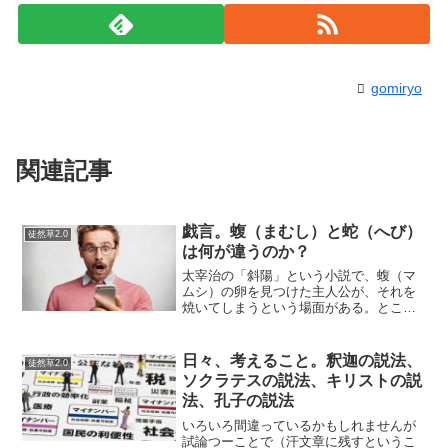
gomiryo
関連記事
戯言。蝮（まむし）と蛇（へび）
徒然草2.0
は何が違うのか？
太宰治の「斜陽」という小説で、蝮（マ
ムシ）の卵を見つけた主人公が、それを
焼いてしまうという場面がある。ところ
が、それが蛇（ヘビ）の卵とわかってし
まった…。という場面がある。私は、ど
ちらも「ヘビじゃね？」という気がした
日々、考えること。釈迦の説法、
徒然草2.0
のだが、たぶん蝮（マムシ...
ソクラテスの説法、キリストの説
法、孔子の説法
いろいろ間違っているかもしれませんが
試論つーことで（汗文章に残すというこ