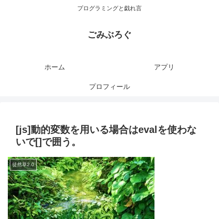
プログラミングと戯れ言
ごみぶろぐ
ホーム
アプリ
プロフィール
[js]動的変数を用いる場合はevalを使わな
いで[]で囲う。
徒然草2.0