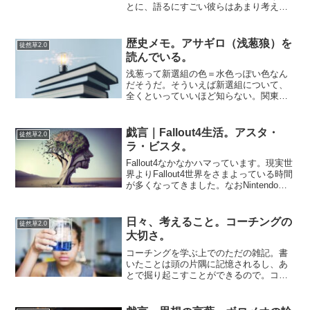
とに、語るにすごい彼らはあまり考えて
いなかったようです。語るにすごい彼ら
というのは、例えば…釈迦、ソクラテ
ス、キリスト、孔子、です。孔子につい
歴史メモ。アサギロ（浅葱狼）を
徒然草2.0
ては何か書物を書いたのか知...
読んでいる。
浅葱って新選組の色＝水色っぽい色なん
だそうだ。そういえば新選組について、
全くといっていいほど知らない。関東の
田舎武士集団が話として持ち上げられっ
ただけだと思っていたが、教養という意
味でもそうだしひとりひとりの人生に焦
戯言｜Fallout4生活。アスタ・
徒然草2.0
点を当てるというのが歴史...
ラ・ビスタ。
Fallout4なかなかハマっています。現実世
界よりFallout4世界をさまよっている時間
が多くなってきました。なおNintendo
Switchでは、これもFallout4同様に今更で
はありますが、ゼルダの伝説ブレスオブ
ザワイルドを購入...
日々、考えること。コーチングの
徒然草2.0
大切さ。
コーチングを学ぶ上でのただの雑記。書
いたことは頭の片隅に記憶されるし、あ
とで掘り起こすことができるので。コー
チングの大切さというものをプログラミ
ングを色んな人にいろんなシーンで100人
以上に3年ほど教えていて気がついたこと