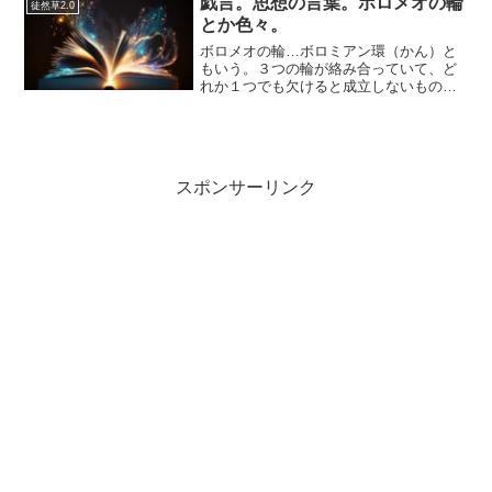
戯言。思想の言葉。ボロメオの輪
徒然草2.0
がある。以前はプロ...
とか色々。
ボロメオの輪…ボロミアン環（かん）と
もいう。３つの輪が絡み合っていて、ど
れか１つでも欠けると成立しないものに
例えられる図形。イタリア貴族のボロメ
オ家から名づけられたものだが、それ以
前の文明の壁画などにもみられる模様で
ある。歴史の終焉…アメリ...
スポンサーリンク