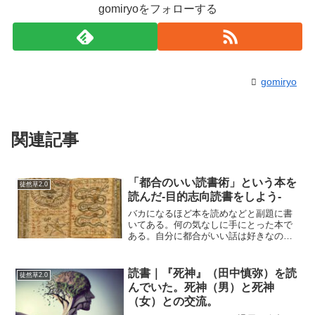
gomiryoをフォローする
gomiryo
関連記事
「都合のいい読書術」という本を
徒然草2.0
読んだ-目的志向読書をしよう-
バカになるほど本を読めなどと副題に書
いてある。何の気なしに手にとった本で
ある。自分に都合がいい話は好きなので
タイトルに惹かれた。著者名を見ると神
田昌典氏だった。ピンク色の９０日で会
社が儲かる本で有名なコピーライターだ
読書｜『死神』（田中慎弥）を読
徒然草2.0
ということが頭に過った。...
んでいた。死神（男）と死神
（女）との交流。