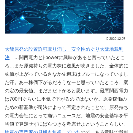
2020.12.07
大飯原発の設置許可取り消し 安全性めぐり大阪地裁判
決
…関西電力とj-powerに興味があると言っていたとこ
ろ…また原発持ちの電力株に逆風が吹きました。全体的に
株価が上がっているさなか先週末はブルーになっていまし
た汗。あー株価下がるだろうなーと思っていたところ、案
の定の最安値。まだまだ下がると思います。最悪関西電力
は700円ぐらいに平気で下がるのではないか。原発稼働の
ための新基準が司法によって否定されたことで、原発持ち
の電力会社にとって痛いニュースだ。地震の安全基準を平
均値で算定せずにばらつきを考慮せよということらしい。
地震の専門家の見解も無視していた
ので、ある意味で裁判