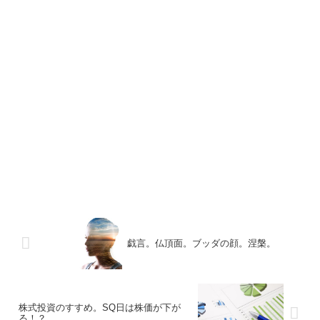
戯言。仏頂面。ブッダの顔。涅槃。
株式投資のすすめ。SQ日は株価が下が
る！？