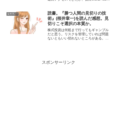
のブログにアクセスしたら「Access
denied.」になった。たぶん、WordPress
自体が乗っ取られて...
読書。『勝つ人間の見切りの技
徒然草2.0
術』(桜井章一)を読んだ感想。見
切りこそ選択の本質か。
株式投資は何処まで行ってもギャンブル
だと思う。リスクを管理していれば問題
ないともいい切れないところがある。１
９２９年の世界大恐慌では米国の株価は
８０％下落した。株式投資も分譲マンシ
ョンの売買と同様で、ババ抜きだという
人もいるが会社は不動産と...
スポンサーリンク