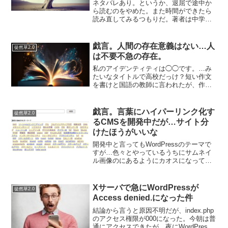
ネタバレあり。というか、退屈で途中か
ら読むのをやめた。また時間ができたら
読み直してみるつもりだ。著者は中学二
年のときに自殺願望に取り憑かれ、死神
が見えるようになったという。その死神
との対話や、死に関する考察がリアルな
戯言。人間の存在意義はない…人
徒然草2.0
描写で語られている。前半...
は不要不急の存在。
私のアイデンティティは◯◯です。…み
たいなタイトルで高校だっけ？短い作文
を書けと国語の教師に言われたが、作文
が得意というかネタには基本的に困らな
いと思っている私でも、一体何を書いた
らいいのかわからなかったことがある。
戯言。言葉にハイパーリンク化す
徒然草2.0
…そしたらギャル風の勉強...
るCMSを開発中だが…サイト分
けたほうがいいな
開発中と言ってもWordPressのテーマで
すが…色々とやっているうちにサムネイ
ル画像のにあるようにカオスになってき
た。サイトごとにカテゴリを細分化した
方がいい英単語とIT用語と人物（戦国武
将）と出来事をまぜこぜにしたら意味不
Xサーバで急にWordPressが
徒然草2.0
明な感じになっ...
Access denied.になった件
結論から言うと原因不明だが、index.php
のアクセス権限が000になった。今朝は普
通にアクセスできたが、夜にWordPress