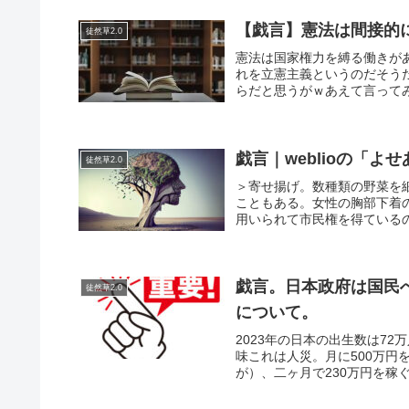
【戯言】憲法は間接的
徒然草2.0
憲法は国家権力を縛る働きが
れを立憲主義というのだそう
らだと思うがｗあえて言ってみ
戯言｜weblioの「
徒然草2.0
＞寄せ揚げ。数種類の野菜を
こともある。女性の胸部下着
用いられて市民権を得ている
戯言。日本政府は国民
徒然草2.0
について。
2023年の日本の出生数は7
味これは人災。月に500万円
が）、二ヶ月で230万円を稼ぐ