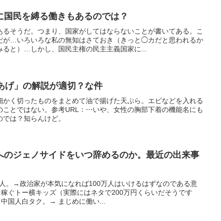
に国民を縛る働きもあるのでは？
あるそうだ。つまり、国家がしてはならないことが書いてある。こ
だが…いろいろな私の無知はさておき（きっと◯カだと思われるか
ると）…しかし、国民主権の民主主義国家に...
よせあげ」の解説が適切？な件
細かく切ったものをまとめて油で揚げた天ぷら。エビなどを入れる
のことではない。参考URL：⋯いや、女性の胸部下着の機能名にも
のでは？知らんけど。
へのジェノサイドをいつ辞めるのか。最近の出来事
2万人。→政治家が本気になれば100万人はいけるはずなのである意
を稼ぐトー横キッズ（実際にはネタで200万円くらいだそうです
中国人白タク。→ まじめに働い...