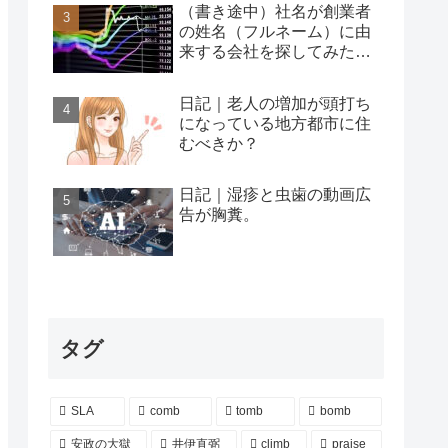
（書き途中）社名が創業者
の姓名（フルネーム）に由
来する会社を探してみた…
日記｜老人の増加が頭打ち
になっている地方都市に住
むべきか？
日記｜湿疹と虫歯の動画広
告が胸糞。
タグ
SLA
comb
tomb
bomb
安政の大獄
井伊直弼
climb
praise