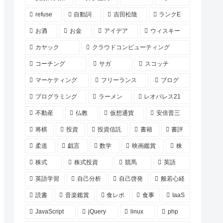
refuse
自動詞
吉田松陰
ランクE
お酒
お金
アイデア
ウィスキー
カヤック
クラウドコンピューティング
コーチング
サガ
スコッチ
マーケティング
フリーランス
ブログ
プログラミング
ラーメン
レオパレス21
不動産
仏教
仮想通貨
安倍晋三
将棋
投資
投資信託
書籍
書評
柔道
戯言
数学
映画鑑賞
株
株式
株式投資
競馬
英語
英語学習
自己分析
自己啓発
般若心経
読書
音楽鑑賞
食レポ
食事
IaaS
JavaScript
jQuery
linux
php