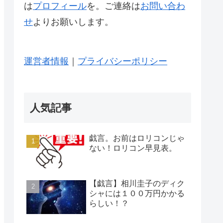
は
プロフィール
を。ご連絡は
お問い合わ
せ
よりお願いします。
運営者情報
｜
プライバシーポリシー
人気記事
戯言。お前はロリコンじゃ
ない！ロリコン早見表。
【戯言】相川圭子のディク
シャには１００万円かかる
らしい！？