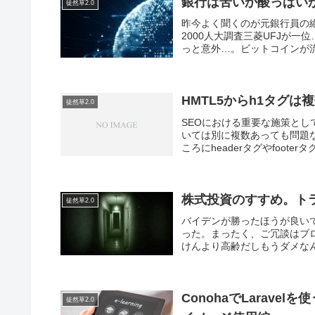
銀行は苦いか酸っぱい
徒然草2.0
昨今よく聞くのが元銀行員の
2000人大調査三菱UFJが
っと意外…。ビットコインが流
HMTL5からh1タグ
徒然草2.0
SEOにおける重要な施策とし
いては別に複数あっても問題な
ころにheaderタグやfooter
株式投資のすすめ。ト
徒然草2.0
バイデンが勝ったほうが良い
った。まったく、ご冗談はブ
けんより高齢だしもうダメなん
ConohaでLaravel
徒然草2.0