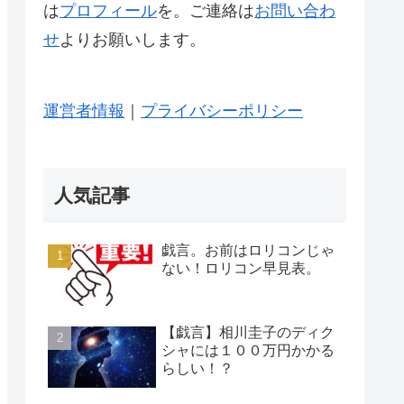
は
プロフィール
を。ご連絡は
お問い合わ
せ
よりお願いします。
運営者情報
｜
プライバシーポリシー
人気記事
戯言。お前はロリコンじゃ
ない！ロリコン早見表。
【戯言】相川圭子のディク
シャには１００万円かかる
らしい！？