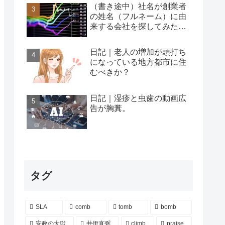
（書き途中）社名が創業者
の姓名（フルネーム）に由
来する会社を探してみた…
日記｜老人の増加が頭打ち
になっている地方都市に住
むべきか？
日記｜湿疹と虫歯の動画広
告が胸糞。
タグ
SLA
comb
tomb
bomb
安政の大獄
井伊直弼
climb
praise