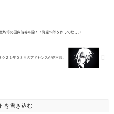
m ８資産均等の国内債券を除く７資産均等を作って欲しい
２０２１年０３月のアドセンスが絶不調。
トを書き込む