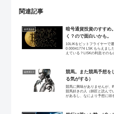
関連記事
暗号通貨投資のすすめ
徒然草2.0
く？ので面白いかも。
10LIKをビットフライヤー
0.00041774 LSK もらえ
えている？LISKの利息そのもの
競馬。また競馬予想を
徒然草2.0
る気がする）
競馬に興味がありませんが、
競馬好きの人（師匠と読んで
があるし、なにより予想に頭を