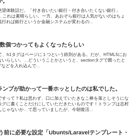
か。
絶望体験話だ。「付き合いたい銀行・付き合いたくない銀行」
一位…これは素晴らしい。一方、あおぞら銀行は人気がないのはちょ
行れば銀行というか金融システムが変わるの...
は複数個つかってもよくなったらしい
て、h1タグはページに１つという鉄則がある。だが、HTML5にお
いらしい。…どういうことかというと、sectionタグで囲ったと
タグなどを入れ込んで...
ランプが助かって一番ホッとしたのは私でした。
ですって？私は思わず、口に加えていたきなこ棒を落としそうにな
ログに書くことだけにしていただきたいものです！トランプは志村
じゃないか…て思っていましたが、今朝復活...
を使う前に必要な設定「Ubunts/Laravelテンプレート・