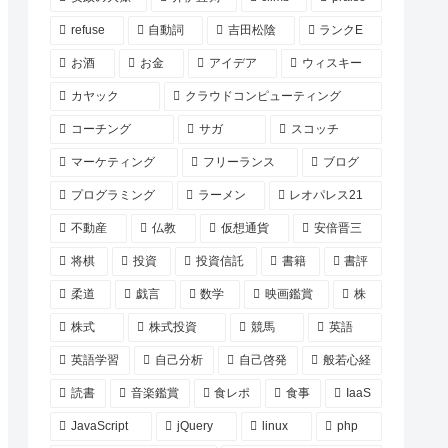
refuse
自動詞
吉田松陰
ランクE
お酒
お金
アイデア
ウィスキー
カヤック
クラウドコンピューティング
コーチング
サガ
スコッチ
マーケティング
フリーランス
ブログ
プログラミング
ラーメン
レオパレス21
不動産
仏教
仮想通貨
安倍晋三
将棋
投資
投資信託
書籍
書評
柔道
戯言
数学
映画鑑賞
株
株式
株式投資
競馬
英語
英語学習
自己分析
自己啓発
般若心経
読書
音楽鑑賞
食レポ
食事
IaaS
JavaScript
jQuery
linux
php