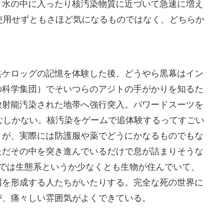
り水の中に入ったり核汚染物質に近づいて急速に増え
使用せずともさほど気になるものではなく、どちらか
。
兵ケロッグの記憶を体験した後、どうやら黒幕はイン
の科学集団）でそいつらのアジトの手がかりを知るた
放射能汚染された地帯へ強行突入。パワードスーツを
むしかない。核汚染をゲームで追体験するってすごい
うが、実際には防護服や薬でどうにかなるものでもな
ただその中を突き進んでいるだけで息が詰まりそうな
の世界では生態系というか少なくとも生物が住んでいて、
団を形成する人たちがいたりする。完全な死の世界に
が、痛々しい雰囲気がよくできている。