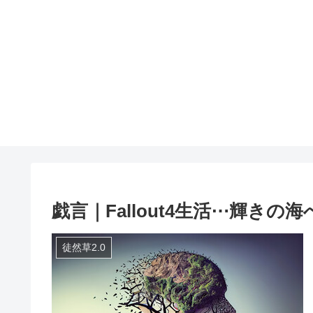
戯言｜Fallout4生活⋯輝きの海
徒然草2.0