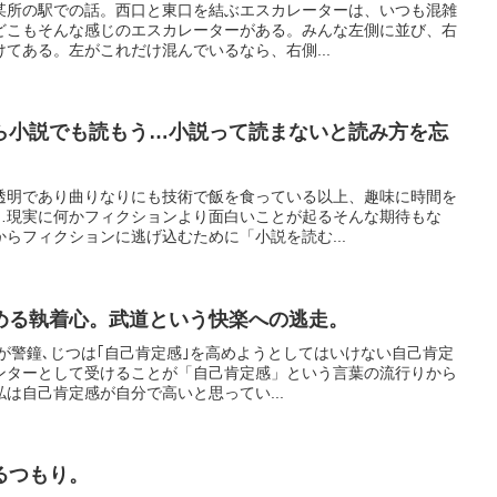
某所の駅での話。西口と東口を結ぶエスカレーターは、いつも混雑
どこもそんな感じのエスカレーターがある。みんな左側に並び、右
てある。左がこれだけ混んでいるなら、右側...
ら小説でも読もう…小説って読まないと読み方を忘
透明であり曲りなりにも技術で飯を食っている以上、趣味に時間を
…現実に何かフィクションより面白いことが起るそんな期待もな
らフィクションに逃げ込むために「小説を読む...
める執着心。武道という快楽への逃走。
ーが警鐘､じつは｢自己肯定感｣を高めようとしてはいけない自己肯定
ンターとして受けることが「自己肯定感」という言葉の流行りから
は自己肯定感が自分で高いと思ってい...
るつもり。