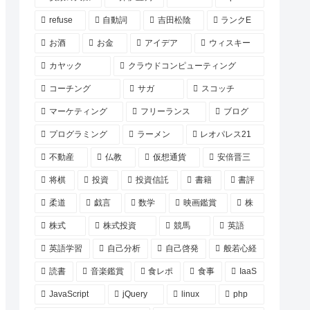
refuse
自動詞
吉田松陰
ランクE
お酒
お金
アイデア
ウィスキー
カヤック
クラウドコンピューティング
コーチング
サガ
スコッチ
マーケティング
フリーランス
ブログ
プログラミング
ラーメン
レオパレス21
不動産
仏教
仮想通貨
安倍晋三
将棋
投資
投資信託
書籍
書評
柔道
戯言
数学
映画鑑賞
株
株式
株式投資
競馬
英語
英語学習
自己分析
自己啓発
般若心経
読書
音楽鑑賞
食レポ
食事
IaaS
JavaScript
jQuery
linux
php