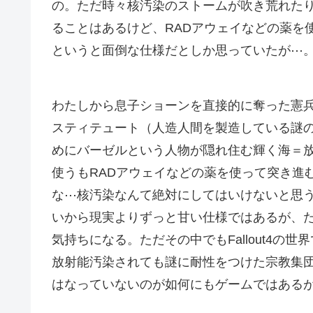
の。ただ時々核汚染のストームが吹き荒れた
ることはあるけど、RADアウェイなどの薬を
というと面倒な仕様だとしか思っていたが⋯
わたしから息子ショーンを直接的に奪った憲
スティテュート（人造人間を製造している謎
めにバーゼルという人物が隠れ住む輝く海＝
使うもRADアウェイなどの薬を使って突き進
な⋯核汚染なんて絶対にしてはいけないと思
いから現実よりずっと甘い仕様ではあるが、
気持ちになる。ただその中でもFallout4
放射能汚染されても謎に耐性をつけた宗教集
はなっていないのが如何にもゲームではある