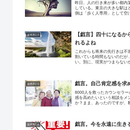
昨日、人の行き来が多い都内
している。東京の大きな駅は
側は「歩く人専用」として空け
【戯言】四十になるか
徒然草2.0
れるよね
これからも将来の先行きは不
割いている時間もないのだが
い。別に、現実がつまらないか
戯言。自己肯定感を求
徒然草2.0
8000人を救ったカウンセラ
感を高めたいという相談をメ
か？まま、あったのですが、私
戯言。今を永遠に生き
徒然草2.0