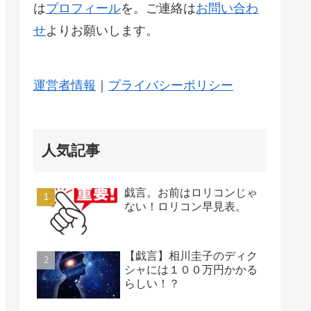
は
プロフィール
を。ご連絡は
お問い合わ
せ
よりお願いします。
運営者情報
｜
プライバシーポリシー
人気記事
戯言。お前はロリコンじゃ
ない！ロリコン早見表。
【戯言】相川圭子のディク
シャには１００万円かかる
らしい！？