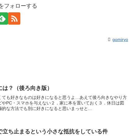
yoをフォローする
gomiryo
には？（後ろ向き版）
くても好きなものは好きになると思うよ…あえて後ろ向きなやり方
ビやPC・スマホを与えない２．家に本を置いておく３．休日は図
的な方法でも別に好きになると思いまっせと...
で立ち止まるという小さな抵抗をしている件