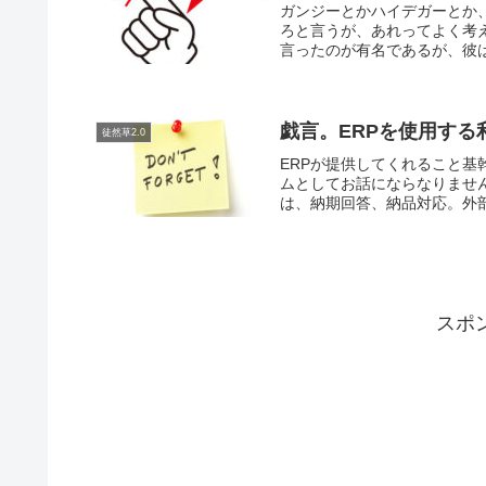
ガンジーとかハイデガーとか
ろと言うが、あれってよく考
言ったのが有名であるが、彼は
戯言。ERPを使用する
徒然草2.0
ERPが提供してくれること
ムとしてお話にならなりませ
は、納期回答、納品対応。外部
スポ