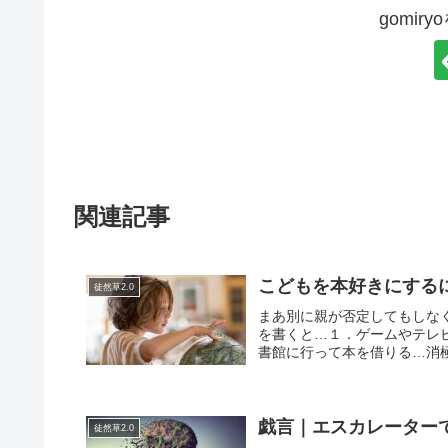
gomir
関連記事
こどもを本好きにする
徒然草2.0
まあ別に親が否定してもしな
を書くと…１．ゲームやテレ
書館に行って本を借りる…消極
戯言｜エスカレーター
徒然草2.0