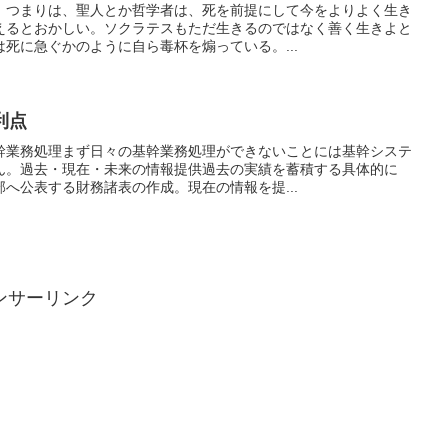
、つまりは、聖人とか哲学者は、死を前提にして今をよりよく生き
えるとおかしい。ソクラテスもただ生きるのではなく善く生きよと
死に急ぐかのように自ら毒杯を煽っている。...
利点
基幹業務処理まず日々の基幹業務処理ができないことには基幹システ
ん。過去・現在・未来の情報提供過去の実績を蓄積する具体的に
へ公表する財務諸表の作成。現在の情報を提...
ンサーリンク