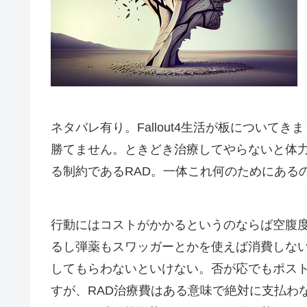
ネタバレ有り。Fallout4生活が板について
勝てません。ときどき治療してやらないと体
る制約であるRAD。一体これ何のためにある
行動にはコストがかかるというのならば空腹
るし弾薬もスワッガーとかを使えば消費しな
してもらわないといけない。否が応でもポス
すが、RAD治療費はある意味で絶対に支払わ