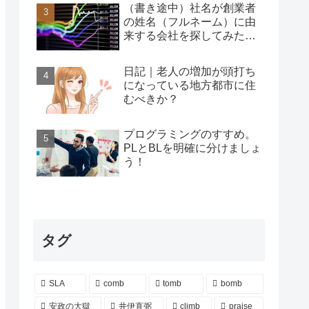
（書き途中）社名が創業者
の姓名（フルネーム）に由
来する会社を探してみた…
日記｜老人の増加が頭打ち
になっている地方都市に住
むべきか？
プログラミングのすすめ。
PLとBLを明確に分けましょ
う！
タグ
SLA
comb
tomb
bomb
安政の大獄
井伊直弼
climb
praise