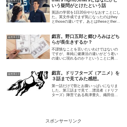
徒然草2.0
いう疑問がとけたという話
英語の学習を1日20分やりなおすことにし
た。英文作成でまず気になったのはthey
とthoseの違いです。あとはtheseとthere
とthoseの違いについて。そういえば中学
生の頃から意味わからないと思っていま
したが、よくよく考えてみると品...
戯言。野口五郎と郷ひろみはどち
徒然草2.0
らが長生きするか？
不謹慎なことを言いたいわけではないの
ですが、単純に健康法の違いがどう老い
の違いに現れるのか？ということに興味
があります。１９７０年代の男性アイド
ルとして名前があげられるのが、西城秀
樹 野口五郎 郷ひろみ。西城秀樹は脳梗塞
戯言。ドリフターズ（アニメ）を
徒然草2.0
になり、その後はコン...
３話まで見てみた感想。
第一話だけで割とお腹いっぱいになりま
した。第三話まで見て…漂流者（ドリフ
ターズ）陣営である島津豊久、織田信
長、那須与一、ハンニバル、スキピオ
（この人は知らなかった）、廃棄物陣営
の土方歳三、ジャンヌ・ダルク、義経、
アナスタシア。安倍晴明とラス...
スポンサーリンク