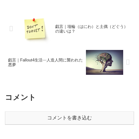
戯言｜埴輪（はにわ）と土偶（どぐう）
の違いは？
戯言｜Fallout4生活⋯人造人間に襲われた
悪夢
コメント
コメントを書き込む