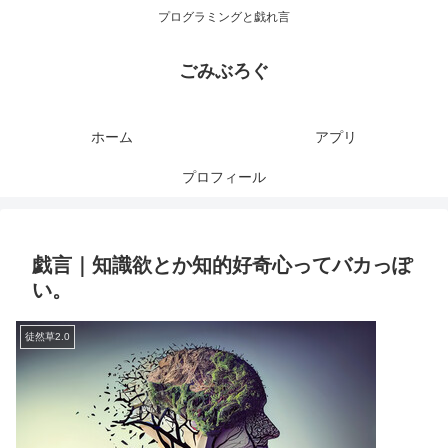
プログラミングと戯れ言
ごみぶろぐ
ホーム
アプリ
プロフィール
戯言｜知識欲とか知的好奇心ってバカっぽ
い。
徒然草2.0