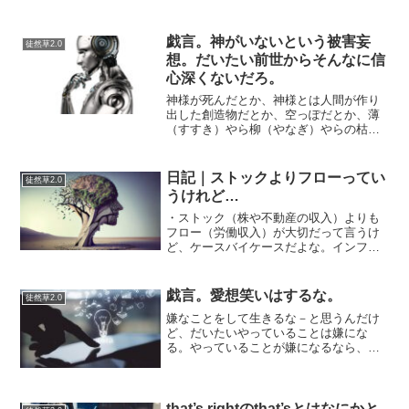
戯言。神がいないという被害妄
徒然草2.0
想。だいたい前世からそんなに信
心深くないだろ。
神様が死んだとか、神様とは人間が作り
出した創造物だとか、空っぽだとか、薄
（すすき）やら柳（やなぎ）やらの枯れ
尾花だとか…あ、だんだんいい加減にな
ってきたのでここいらで戯言は辞めて次
の戯言に移ろう。落ち込んでみせたりす
日記｜ストックよりフローってい
徒然草2.0
るけど（私は元気です）。...
うけれど…
・ストック（株や不動産の収入）よりも
フロー（労働収入）が大切だって言うけ
ど、ケースバイケースだよな。インフレ
時代にフローの効果が薄まりストックの
効果が濃くなると、どうしても毎日の労
働が億劫になっていく。借金でもして株
戯言。愛想笑いはするな。
徒然草2.0
式に突っ込んでおくのが正...
嫌なことをして生きるな－と思うんだけ
ど、だいたいやっていることは嫌にな
る。やっていることが嫌になるなら、な
にもしなけりゃいいのかもしれないけ
ど、なにもしないのも嫌になってくる。
とはいえ、何もしないというのがどんだ
け嫌なことか。嫌ではないが退...
that’s rightのthat’sとはなにかと