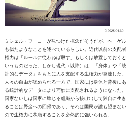
2025.04.30
ミシェル・フーコーが見つけた概念だそうだが、ヘーゲル
も似たようなことを述べているらしい。近代以前の支配者
権力は「ルールに従わねば殺す」もしくは放置しておくと
いうものだった。しかし現代（以降）は、「身体」や「統
計的なデータ」をもとに人を支配する生権力が発達した。
人々の自由が認められる一方で、国家には身体と背後にあ
る統計的なデータにより巧妙に支配されるようになった。
国家ないしは国家に準じる組織から抜け出して独自に生き
ることは野蛮への回帰であり、それは国民が誰も望まない
ので生権力に恭順することを必然的に強いられる。