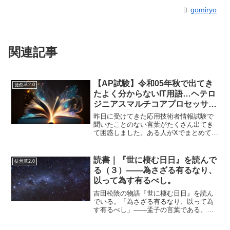
gomiryo
関連記事
【AP試験】令和05年秋で出てき
徒然草2.0
たよく分からないIT用語…ヘテロ
ジニアスマルチコアプロセッサ,
ウェアレベリング,コンティンジ
昨日に受けてきた応用技術者情報試験で
ェンシー…他
聞いたことのない言葉がたくさん出てき
て困惑しました。ある人がXでまとめてい
た言葉を中心に個人的にまとめてみまし
た。ヘテロジニアスマルチコアプロセッ
サヘテロジニアスマルチコアプロセッサ
読書｜『世に棲む日日』を読んで
徒然草2.0
(heterogene...
る（３）――為さざる有るなり、
以って為す有るべし。
吉田松陰の物語『世に棲む日日』を読ん
でいる。「為さざる有るなり、以って為
す有るべし」――孟子の言葉である。何
かを成すには、まず何を“やらないか”を決
めねばならない、という意味だ。漢語に