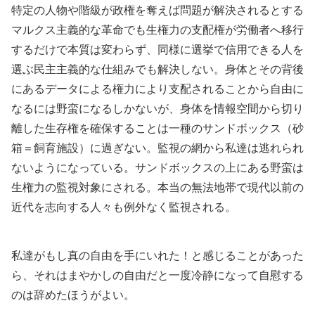
特定の人物や階級が政権を奪えば問題が解決されるとする
マルクス主義的な革命でも生権力の支配権が労働者へ移行
するだけで本質は変わらず、同様に選挙で信用できる人を
選ぶ民主主義的な仕組みでも解決しない。身体とその背後
にあるデータによる権力により支配されることから自由に
なるには野蛮になるしかないが、身体を情報空間から切り
離した生存権を確保することは一種のサンドボックス（砂
箱＝飼育施設）に過ぎない。監視の網から私達は逃れられ
ないようになっている。サンドボックスの上にある野蛮は
生権力の監視対象にされる。本当の無法地帯で現代以前の
近代を志向する人々も例外なく監視される。
私達がもし真の自由を手にいれた！と感じることがあった
ら、それはまやかしの自由だと一度冷静になって自慰する
のは辞めたほうがよい。