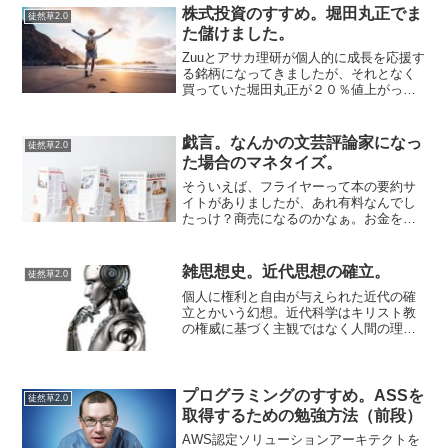
すれば「不為而有為（ふいありい）」や
株式投資のすすめ。堀田丸正でま
徒然草2.0
「然後有為（のちにし...
た儲けました。
Zuuとアサカ理研が個人的に成長を応援す
る銘柄になってきましたが、それとなく
買っていた堀田丸正が２０％値上がった
ので…ジーンズメイトとの統合とかで株
価が上がっていた？（興味がないので調
べていない汗）ので、とりあえず売って
戯言。なんかの文芸評論家になっ
徒然草2.0
しまいました。。。R...
た場合のマネタイズ。
そういえば、フライヤーって本の要約サ
イトがありましたが、あれ有料なんでし
たっけ？商売になるのかなぁ。お金を払
って要約を読んで、一体どう役立てるん
だろう？あと、あの内容はかなり偏って
っていてサマリーと呼ぶには不適切。悪
雑思想史。近代思想の確立。
徒然草2.0
く言えば評価する書き手の...
個人に権利と自由が与えられた近代の確
立とかいう幻想。近代科学はキリスト教
の権威に基づく主観ではなく人間の理性
による客観を重視した。観察と実験を通
じて数学的思考を用いて自然を理解しよ
うとした。ただキリスト教的な動機はあ
り神の偉大さを確認するた...
プログラミングのすすめ。ASSを
徒然草2.0
取得するための勉強方法（前段）
AWS認定ソリューションアーキテクトを