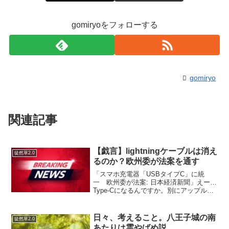
gomiryoをフォローする
gomiryo
関連記事
【戯言】lightningケーブルは消え
徒然草2.0
るのか？欧州委が法案を通す
「スマホ充電器「USBタイプC」に統
一 欧州委が法案: 日本経済新聞」えー…
Type-Cになるんですか。別にアップル信
者ではありません。何事にも信仰心は薄
いほうです。たぶん。USB type-cで事足
りるのにlightningを使う意味はあ...
日々、考えること。八王子城の南
徒然草2.0
あたりは霊やばめ説。