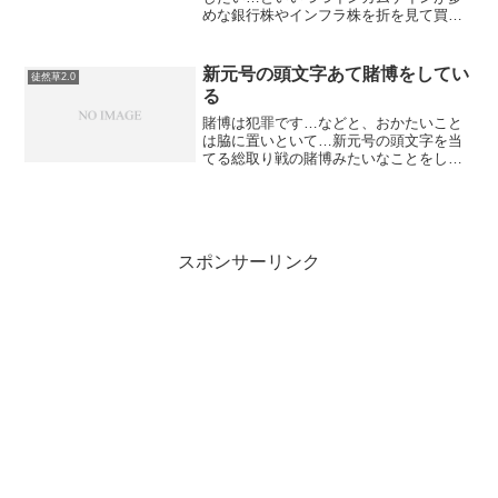
めな銀行株やインフラ株を折を見て買い
増そうと思って色々と調べているところ
ですが…逆張りで投資をしたい対象を１
つだけ見つけました。それは川崎重工で
新元号の頭文字あて賭博をしてい
徒然草2.0
す。今日は今年最安値の1...
る
賭博は犯罪です…などと、おかたいこと
は脇に置いといて…新元号の頭文字を当
てる総取り戦の賭博みたいなことをして
おります。英字１文字で当てなければな
りません。私は初めGがいいんじゃない
かと思いました。元とかよく使われるみ
たいだしね。H、S、M、...
スポンサーリンク