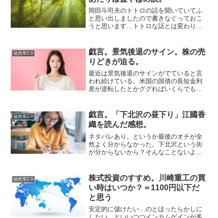
岡田斗司夫のトトロの話を聞いていてふ
と思い出しましたので書きなぐっておこ
うと思います…トトロな話とは変わりま
すが…余談ですが、多磨霊園あたりの山
野は個人的に一番ヤバいです。スポット
そのものがヤバいわけではない誤解しな
戯言。景気後退のサイン。株の売
徒然草2.0
いで欲しい点は、多摩霊園...
りどきが迫る。
最近は景気後退のサインがでていると言
われ続けている。米国の国債の長短金利
差が逆転したとかググればいくらでもで
てくるが、いまいち説得力に欠ける部分
もあって何ともいい難い。最近やたら日
経新聞が推してくるのが、アーロンチェ
戯言。「下北沢の昼下り」江國香
徒然草2.0
アが安くなったというニュ...
織を読んだ感想。
ネタバレあり。というか最後のオチが全
然よく分からなかった。下北沢という街
が分からないから？そんなことないよう
な。総合すると、つまりは鳩なのか。
「意志が弱いというより意志が無い」そ
んな男の一人称小説で自分の母と娘のや
株式投資のすすめ。川崎重工の買
徒然草2.0
りとりが続く。不倫に腹を立...
い時はいつか？＝1100円以下だ
と思う
安定的に儲けたい…のとほったらかしに
したい…といいつつインカムゲインが多