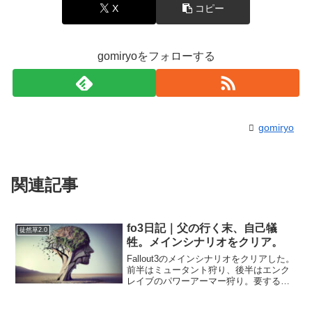
X
コピー
gomiryoをフォローする
gomiryo
関連記事
fo3日記｜父の行く末、自己犠
徒然草2.0
牲。メインシナリオをクリア。
Fallout3のメインシナリオをクリアした。
前半はミュータント狩り、後半はエンク
レイブのパワーアーマー狩り。要する
に“人殺し作業”の繰り返し。最後は水の浄
化装置で選択肢を迫られるんだが、バグ