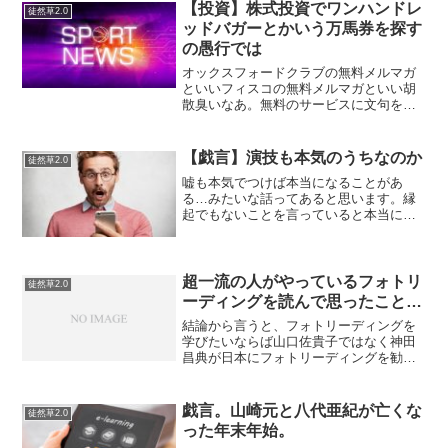
に泣かされた。一回目、制御室の扉が開
【投資】株式投資でワンハンドレ
徒然草2.0
かず詰み。B...
ッドバガーとかいう万馬券を探す
の愚行では
オックスフォードクラブの無料メルマガ
といいフィスコの無料メルマガといい胡
散臭いなあ。無料のサービスに文句を言
うなんて…まあ、なんというか貧乏くさ
いエンジンふかしていて如何にも貧乏な
自覚はありますけど（汗）数十年で数百
【戯言】演技も本気のうちなのか
徒然草2.0
倍の利益を得た！みたいな...
嘘も本気でつけば本当になることがあ
る…みたいな話ってあると思います。縁
起でもないことを言っていると本当にな
ることもあるし、夢を語っていると本当
になることもある。中学生になって、部
活動をするにせよ「柔道部」には入らな
いと思っていたところ、気が...
超一流の人がやっているフォトリ
徒然草2.0
ーディングを読んで思ったこと…
結論から言うと、フォトリーディングを
学びたいならば山口佐貴子ではなく神田
昌典が日本にフォトリーディングを勧め
た張本人なので、神田昌典の本からまず
は濫読して学んだほうがよいと思う…と
いうのも、山口佐貴子の本を読み胡散臭
戯言。山崎元と八代亜紀が亡くな
徒然草2.0
いと思ったが、神田昌典の...
った年末年始。