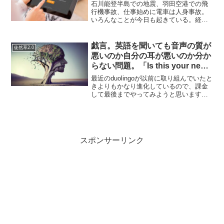
石川能登半島での地震、羽田空港での飛
行機事故、仕事始めに電車は人身事故。
いろんなことが今日も起きている。経済
評論家の山崎元さんが1月1日に亡くなっ
た。65歳でまだ若いのに。ちょっとひね
たものの見方をする人なのでこの人の投
戯言。英語を聞いても音声の質が
徒然草2.0
資関連の記事はよく目...
悪いのか自分の耳が悪いのか分か
らない問題。「Is this your new
pet?」
最近のduolingoが以前に取り組んでいたと
きよりもかなり進化しているので、課金
して最後までやってみようと思います。
ということで、個人的に学習していて思
ったことメモ。・「Is this your new
pet?」はイズディスニュウパイ？...
スポンサーリンク