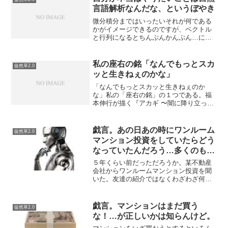
明な感じになっ...
言語解析なんだな、というぼやき
微分積分まではいったいそれが何である
かがイメージできるのですが、ベクトル
と行列になるとちんぷんかんぷん…にな
ってしまう。たぶんそのへんの数学の体
系的知識という観点から総じてよくわか
っていないので、そのへんを勉強しない
私の座右の銘「なんでもっとスカ
徒然草2.0
ことには機械学習・AI・...
ッと生きねぇのかな」
「なんでもっとスカッと生きねぇのか
な」私の「座右の銘」の１つである。福
本伸行が描く『アカギ 〜闇に降り立った
天才〜』の主人公赤木シゲルの言葉であ
る。弱いものが夕暮れさらに弱いものを
叩く。工場の先輩がたがつるんで弱者か
戯言。あの日あの時にワンルーム
徒然草2.0
らむしろうとする行為を一...
マンション投資をしていたらどう
なっていたんだろう…多くのもの
を失っていた。
５年くらい前だっただろうか。某不動産
会社からワンルームマンション投資を聞
いた。友達の紹介ではなくわざわざ何か
の広告を見たのかモッピー（ポイントサ
イト）でポイントもらえるからというエ
サに誘われたのか憶えていない（この手
戯言。マンションはまだ買う
徒然草2.0
の話は知人からもたらされ...
な！…が正しいかは知らんけど。