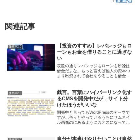
gomiryo
関連記事
【投資のすすめ】レバレッジもロ
徒然草2.0
ーンもお金を借りることに過ぎな
い
表題の通りレバレッジもローンも所詮は
借金だよな。もっと言えば他人の資本つ
まり出資されて会社をやることも借金だ
よな。銀行から借り入れることと会計上
の意味は全く異なるけれど、他人のパワ
ーを借りてくるという意味では一緒で
戯言。言葉にハイパーリンク化す
徒然草2.0
す。しかし、私の個人の観点...
るCMSを開発中だが…サイト分
けたほうがいいな
開発中と言ってもWordPressのテーマで
すが…色々とやっているうちにサムネイ
ル画像のにあるようにカオスになってき
た。サイトごとにカテゴリを細分化した
方がいい英単語とIT用語と人物（戦国武
将）と出来事をまぜこぜにしたら意味不
自分が本当はやりたいことは自然
徒然草2.0